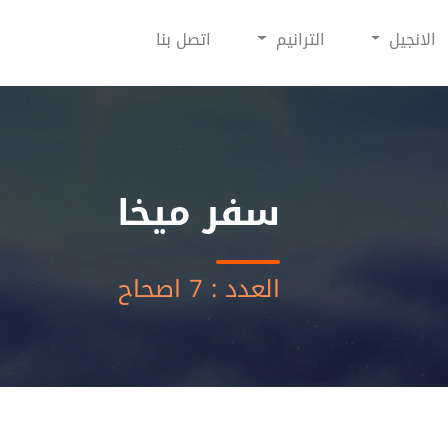
الانجيل
الترانيم
اتصل بنا
سفر ميخا
العدد : 7 اصحاح