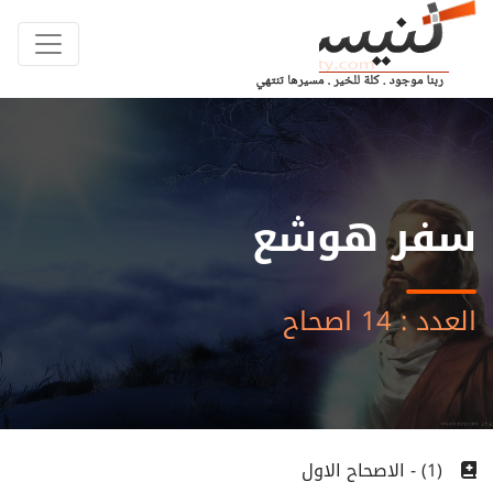
سفر هوشع
العدد : 14 اصحاح
(1) - الاصحاح الاول