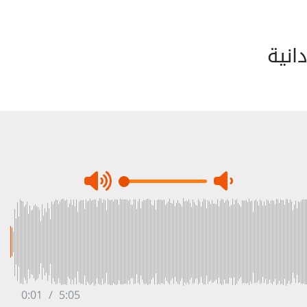
انية
0:02
/
5:05