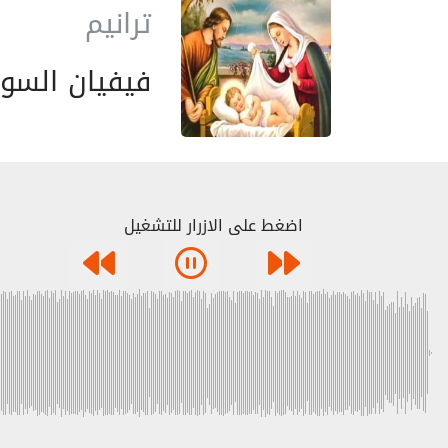
ترانيم
فيفيان السود
اضغط على الازرار للتشغيل