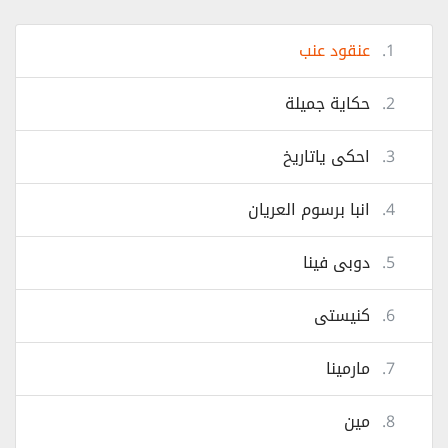
1.
عنقود عنب
2.
حكاية جميلة
3.
احكى ياتاريخ
4.
انبا برسوم العريان
5.
دوبى فينا
6.
كنيستى
7.
مارمينا
8.
مين