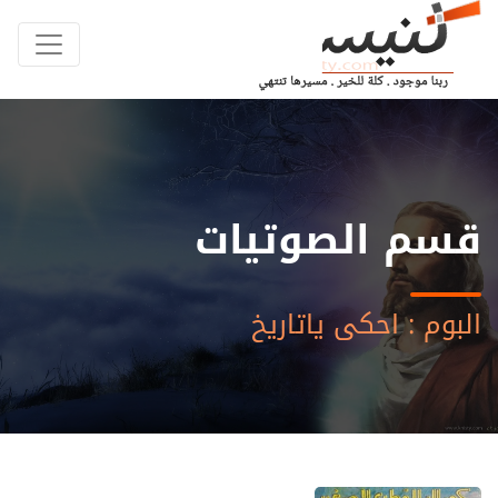
قسم الصوتيات
البوم : احكى ياتاريخ