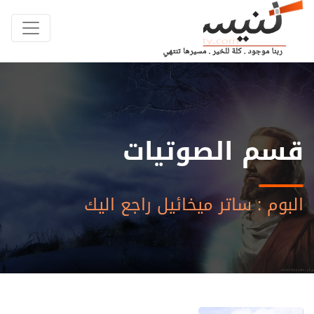
قسم الصوتيات
البوم : ساتر ميخائيل راجع اليك