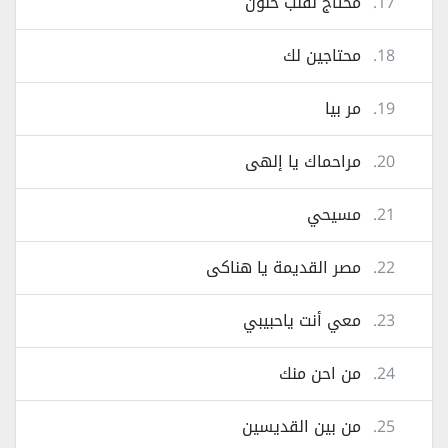
17.
محتاج لقلب حنون
18.
محتاجين لك
19.
مر بيا
20.
مراحماك يا إلهى
21.
مسيحي
22.
مصر القديمة يا هناكى
23.
معي أنت ياحبيبي
24.
من احن منك
25.
من بين القديسين