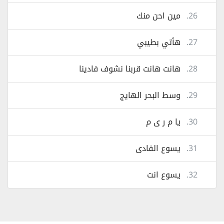
26.
مين احن منك
27.
هأتي بطيبي
28.
هانت هانت قربنا نشوف فادينا
29.
وسط البحر الهايج
30.
يا م ر ى م
31.
يسوع الفادى
32.
يسوع انت