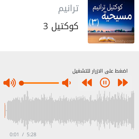
ترانيم
كوكتيل 3
اضغط على الازرار للتشغيل
0:01
/
5:28