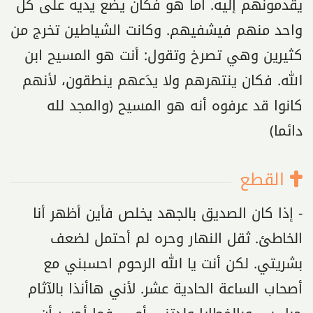
يقدمونهم إليه. أما هو فكان يضع يديه على كل
واحد منهم فيشفيهم. وكانت الشياطين تخرج من
كثيرين وهي تصرخ وتقول: أنت هو المسيح ابن
الله. فكان ينتهرهم ولا يدَعهم ينطقون، لأنهم
كانوا قد عرفوه أنه هو المسيح (والمجد لله
دائما)
القطع
- إذا كان الصديق بالجهد يخلص فأين أظهر أنا
الخاطئ. ثقل النهار وحره لم أحتمل لضعف
بشريتي. لكن أنت يا الله الرحوم احسبني مع
أصحاب الساعة الحادية عشر. لأني هاأنذا بالآثام