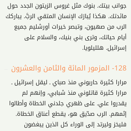
جوانب بيتك. بنوك مثل غروس الزيتون الجدد حول
مائدتك. هكذا يُبارَك الإنسان المتقي الربَّ. يباركك
الرب من صهيون، وتبصر خيرات أورشليم جميع
أيام حياتك، وترى بني بنيك، والسلام على
إسرائيل. هلليلويا.
128- المزمور المائة والثامن والعشرون
مرارا كثيرة حاربوني منذ صباي ـ ليقل إسرائيل ـ
مرارا كثيرة قاتلوني منذ شبابي، وإنهم لم
يقدروا علي. على ظهري جلدني الخطاة وأطالوا
إثمهم. الرب صدّيق هو، يقطع أعناق الخطاة.
فليخز وليرتد إلى الوراء كل الذين يبغضون