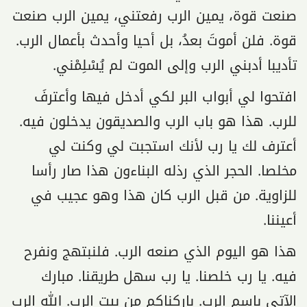
صنعت قوة، يمين الرب رفعتني، يمين الرب صنعت
قوة. فلن أموتَ بعدُ، بل أحيا وأحدث بأعمال الرب.
تأديبا أدبني الرب وإلى الموت لم يُسْلِمْني.
افتحوا لي أبواب البر لكي أدخل فيها وأعترفَ
للرب. هذا هو باب الرب والصديقون يدخلون فيه.
أعترف لك يا رب لأنك استجبت لي وكنت لي
مخلصا. الحجر الذي رذله البناءون هذا صار رأسا
للزاوية. من قبل الرب كان هذا وهو عجيب في
أعيننا.
هذا هو اليوم الذي صنعه الرب. فلنبتهج ونفرح
فيه. يا رب خلصنا. يا رب سهل طريقنا. مبارك
الآتي باسم الرب. باركناكم من بيت الرب. الله الرب