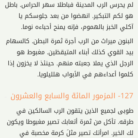
لم يحرس الرب المدينة فباطلا سهر الحراس. باطل
هو لكم التبكير. انهضوا من بعد جلوسكم يا
آكلي الخبز بالهموم، فإنه يمنح أحباءه نوما.
البنون ميراث من الرب أجرة ثمرة البطن. كالسهام
بيد القوي كذلك أبناء المتيقظين. مغبوط هو
الرجل الذي يملا جعبته منهم. حينئذ لا يخزون إذا
كلموا أعداءهم في الأبواب هلليلويا.
127- المزمور المائة والسابع والعشرون
طوبى لجميع الذين يتقون الرب السالكين في
طرقه. تأكل من ثمرة أتعابك تصير مغبوطا ويكون
لك الخير. امرأتك تصير مثلَ كرمة مخصبة في