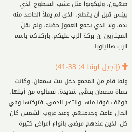
صهيون، وليكونوا مثل عشب السطوح الذي
ييبَس قبل أن يقطع، الذي لم يملأ الحاصد منه
يده، ولا الذي يجمع الغمورَ حضنه. ولم يقلْ
المجتازون إن بركة الرب عليكم. باركناكم باسم
الرب هلليلويا.
(إنجيل لوقا 4: 38-41)
ولما قام من المجمع دخل بيت سمعان. وكانت
حماة سمعان بحمَّى شديدة. فسألوه من أجلها.
فوقف فوقا منها وانتهر الحمى، فتركتها وفي
الحال قامت وخدمتهم. وعند غروب الشمس كان
كل الذين عندهم مرضى بأنواع أمراض كثيرة