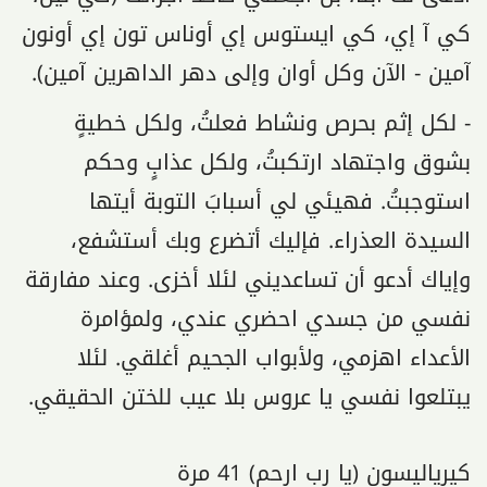
كي آ إي، كي ايستوس إي أوناس تون إي أونون
آمين - الآن وكل أوان وإلى دهر الداهرين آمين).
- لكل إثم بحرص ونشاط فعلتُ، ولكل خطيةٍ
بشوق واجتهاد ارتكبتُ، ولكل عذابٍ وحكم
استوجبتُ. فهيئي لي أسبابَ التوبة أيتها
السيدة العذراء. فإليك أتضرع وبك أستشفع،
وإياك أدعو أن تساعديني لئلا أخزى. وعند مفارقة
نفسي من جسدي احضري عندي، ولمؤامرة
الأعداء اهزمي، ولأبواب الجحيم أغلقي. لئلا
يبتلعوا نفسي يا عروس بلا عيب للختن الحقيقي.
كيرياليسون (يا رب ارحم) 41 مرة