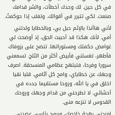
في كل حين. لك وحدك أخطأت، والشر قدامك
صنعت. لكي تتبرر في أقوالك. وتغلب إذا حوكمتُ.
لأني هاأنذا بالإثم حبل بي، وبالخطايا ولدتني
أمي. لأنك هكذا قد أحببت الحق، إذ أوضحت لي
غوامض حكمتك ومستوراتها. تنضح على بزوفاك
فأطهر، تغسلني فأبيض أكثر من الثلج. تسمعني
سرورا وفرحا، فتبتهج عظامي المنسحقة. اصرف
وجهك عن خطاياي، وامح كل آثامي. قلبا نقيا
اخلق في يا الله، وروحا مستقيما جدده في
أحشائي. لا تطرحني من قدام وجهك وروحك
القدوس لا تنزعه منى.
امنحني بهجة خلاصك، وبروح رئاسي عضدني