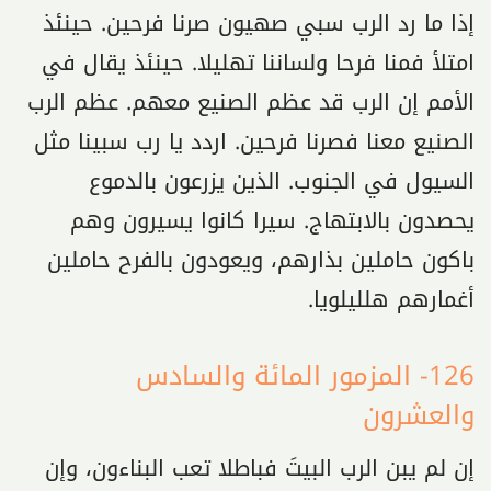
إذا ما رد الرب سبي صهيون صرنا فرحين. حينئذ
امتلأ فمنا فرحا ولساننا تهليلا. حينئذ يقال في
الأمم إن الرب قد عظم الصنيع معهم. عظم الرب
الصنيع معنا فصرنا فرحين. اردد يا رب سبينا مثل
السيول في الجنوب. الذين يزرعون بالدموع
يحصدون بالابتهاج. سيرا كانوا يسيرون وهم
باكون حاملين بذارهم، ويعودون بالفرح حاملين
أغمارهم هلليلويا.
126- المزمور المائة والسادس
والعشرون
إن لم يبن الرب البيتَ فباطلا تعب البناءون، وإن