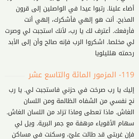
أضاء علينا. رتبوا عيدا في الواصلين إلى قرون
المذبح. أنت هو إلهي فأشكرك، إلهي أنت
فأرفعك. أعترف لك يا رب، لأنك استجبت لي وصرت
لي مخلصا. اشكروا الرب فإنه صالح وأن إلى الأبد
رحمته هلليلويا
119- المزمور المائة والتاسع عشر
إليك يا رب صرخت في حزني فاستجبت لي. يا رب
نج نفسي من الشفاه الظالمة ومن اللسان
الغاش. ماذا تعطى وماذا تزاد من اللسان الغاش.
سهام الأقوياء مرهفة مع جمر البرية. ويل لي
فإن غربتي قد طالت عليّ، وسكنت في مساكن