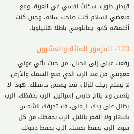
قيدار. طويلا سكنتْ نفسي في الغربة، ومع
مبغضي السلام كنت صاحب سلام، وحين كنت
أكلمهم كانوا يقاتلونني باطلا هلليلويا.
120- المزمور المائة والعشرون
رفعت عيني إلى الجبال، من حيث يأتي عوني.
معونتي من عند الرب الذي صنع السماء والأرض.
لا يسلم رجلك للزلل، فما ينعس حافظك. هوذا لا
ينعس ولا ينام حارس إسرائيل. الرب يحفظك. الرب
يظلل على يدك اليمنى، فلا تحرقك الشمس
بالنهار ولا القمر بالليل. الرب يحفظك من كل
سوء. الرب يحفظ نفسك. الرب يحفظ دخولك