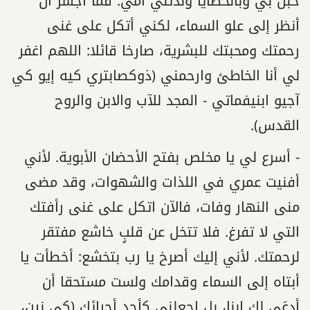
حبل بي وبالخطايا ولدتني أمي. فما أجسر أن
أنظر إلى علو السماء، لكني أتكل على غنى
رحمتك ومحبتك للبشرية، صارخا قائلا: اللهم اغفر
لي أنا الخاطئ وارحمني (ذوكصابتري كيه إيو كي
آجيو ابنيفماتي - المجد للآب والابن والروح
القدس).
- أسرع لي يا مخلص بفتح الأحضان الأبوية. لأني
أفنيت عمري في اللذات والشهوات، وقد مضى
منى النهار وفات، فالآن اتكل على غنى رأفتك
التي لا تفرغ. فلا تتخل عن قلبٍ خاشع مفتقر
لرحمتك. لأني إليك أصرخ يا رب بتخشع: أخطأت يا
أبتاه إلى السماء وقدامك ولست مستحقا أن
أدعَى لك ابنا، بل اجعلني كأحد أجرائك (كي نين،