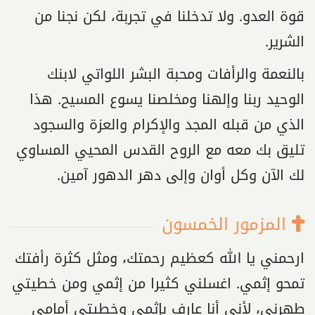
قوة العدو. ولا تدخلنا في تجربة، لكن نجنا من
الشرير.
بالنعمة والرأفات ومحبة البشر اللواتي لابنك
الوحيد ربنا وإلهنا ومخلصنا يسوع المسيح. هذا
الذي من قبله المجد والإكرام والعزة والسجود
تليق بك معه مع الروح القدس المحيي المساوي
لك الآن وكل أوان وإلى دهر الدهور آمين.
المزمور الخمسون
ارحمني يا الله كعظيم رحمتك، ومثل كثرة رأفتك
تمحو إثمي. اغسلني كثيرا من إثمي ومن خطيتي
طهرني، لأني أنا عارف بإثمي وخطيتي أمامي