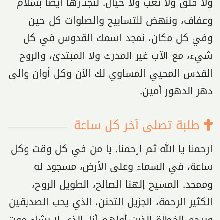
ولا قلق ولا تعب ولا خيال. لنجتازها أيضا بسلام
وعفاف، وننهض للتسابيح والصلوات كل حين
وفي كل مكان، نمجد اسمك القدوس في كل
شيء، مع الآب غير المدرك ولا المبتدئ، والروح
القدس المحيي المساوي لك الآن وكل أوان والى
دهر الدهور أمين.
طلبة تصلى آخر كل ساعة
ارحمنا يا الله ثم ارحمنا. يا من في كل وقت وكل
ساعة، في السماء وعلى الأرض، مسجود له
وممجد. المسيح إلهنا الصالح، الطويل الروح،
الكثير الرحمة، الجزيل التحنن، الذي يحب الصديقين
ويرحم الخطاة الذين أولهم أنا. الذي لا يشاء موت