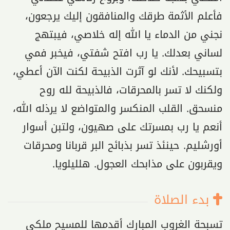
فأعلم الأثمة طرقك والمنافقون إليك يرجعون،
نجني من الدماء يا الله إله خلاصي، فيبتهج
لساني بعدلك. يا رب افتح شفتي، فيخبر فمي
بتسبيحك. لأنك لو آثرت الذبيحة لكنت الآن أعطي،
ولكنك لا تسر بالمحرقات، فالذبيحة لله روح
منسحق. القلب المنكسر والمتواضع لا يرذله الله،
أنعم يا رب بمسرتك على صهيون، ولتبن أسوار
أورشليم. حينئذ تسر بذبائح البر قربانا ومحرقات
ويقربون على مذابحك العجول. هلليلويا.
بدء الصلاة
تسبحة الغروب المبارك أقدمها للمسيح ملكي