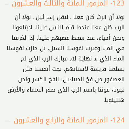
123- المزمور المائة والثالث والعشرون
لولا أن الربَّ كان معنا ـ ليقل إسرائيل ـ لولا أن
الرب كان معنا عندما قام الناس علينا، لابتلعونا
ونحن أحياء، عند سخط غضبهم علينا. إذا لغرقنا
في الماء وعبرت نفوسنا السيل، بل جازت نفوسنا
الماء الذي لا نهاية له. مبارك الرب الذي لم
يسلمنا فريسة لأسنانهم. نجت أنفسنا مثل
العصفور من فخ الصيادين، الفخ انكسر ونحن
نجونا، عوننا باسم الرب الذي صنع السماء والأرض
هلليلويا.
124- المزمور المائة والرابع والعشرون