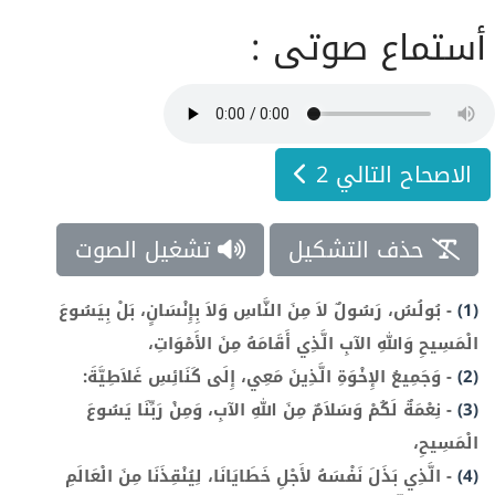
أستماع صوتى :
الاصحاح التالي 2
حذف التشكيل
تشغيل الصوت
(1)
-
بُولُسُ، رَسُولٌ لاَ مِنَ النَّاسِ وَلاَ بِإِنْسَانٍ، بَلْ بِيَسُوعَ
الْمَسِيحِ وَاللهِ الآبِ الَّذِي أَقَامَهُ مِنَ الأَمْوَاتِ،
(2)
-
وَجَمِيعُ الإِخْوَةِ الَّذِينَ مَعِي، إِلَى كَنَائِسِ غَلاَطِيَّةَ:
(3)
-
نِعْمَةٌ لَكُمْ وَسَلاَمٌ مِنَ اللهِ الآبِ، وَمِنْ رَبِّنَا يَسُوعَ
الْمَسِيحِ،
(4)
-
الَّذِي بَذَلَ نَفْسَهُ لأَجْلِ خَطَايَانَا، لِيُنْقِذَنَا مِنَ الْعَالَمِ