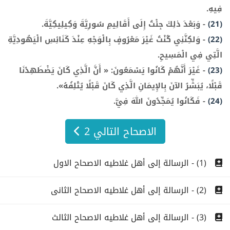
فِيهِ.
(21)
-
وَبَعْدَ ذلِكَ جِئْتُ إِلَى أَقَالِيمِ سُورِيَّةَ وَكِيلِيكِيَّةَ.
(22)
-
وَلكِنَّنِي كُنْتُ غَيْرَ مَعْرُوفٍ بِالْوَجْهِ عِنْدَ كَنَائِسِ الْيَهُودِيَّةِ
الَّتِي فِي الْمَسِيحِ.
(23)
-
غَيْرَ أَنَّهُمْ كَانُوا يَسْمَعُونَ: « أَنَّ الَّذِي كَانَ يَضْطَهِدُنَا
قَبْلًا، يُبَشِّرُ الآنَ بِالإِيمَانِ الَّذِي كَانَ قَبْلًا يُتْلِفُهُ».
(24)
-
فَكَانُوا يُمَجِّدُونَ اللهَ فِيَّ.
الاصحاح التالي 2
(1) - الرسالة إلى أهل غلاطيه الاصحاح الاول
(2) - الرسالة إلى أهل غلاطيه الاصحاح الثانى
(3) - الرسالة إلى أهل غلاطيه الاصحاح الثالث