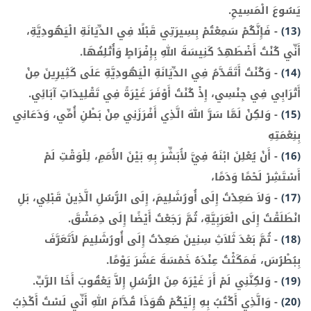
يَسُوعَ الْمَسِيحِ.
(13)
-
فَإِنَّكُمْ سَمِعْتُمْ بِسِيرَتِي قَبْلًا فِي الدِّيَانَةِ الْيَهُودِيَّةِ،
أَنِّي كُنْتُ أَضْطَهِدُ كَنِيسَةَ اللهِ بِإِفْرَاطٍ وَأُتْلِفُهَا.
(14)
-
وَكُنْتُ أَتَقَدَّمُ فِي الدِّيَانَةِ الْيَهُودِيَّةِ عَلَى كَثِيرِينَ مِنْ
أَتْرَابِي فِي جِنْسِي، إِذْ كُنْتُ أَوْفَرَ غَيْرَةً فِي تَقْلِيدَاتِ آبَائِي.
(15)
-
وَلكِنْ لَمَّا سَرَّ اللهَ الَّذِي أَفْرَزَنِي مِنْ بَطْنِ أُمِّي، وَدَعَانِي
بِنِعْمَتِهِ
(16)
-
أَنْ يُعْلِنَ ابْنَهُ فِيَّ لأُبَشِّرَ بِهِ بَيْنَ الأُمَمِ، لِلْوَقْتِ لَمْ
أَسْتَشِرْ لَحْمًا وَدَمًا،
(17)
-
وَلاَ صَعِدْتُ إِلَى أُورُشَلِيمَ، إِلَى الرُّسُلِ الَّذِينَ قَبْلِي، بَلِ
انْطَلَقْتُ إِلَى الْعَرَبِيَّةِ، ثُمَّ رَجَعْتُ أَيْضًا إِلَى دِمَشْقَ.
(18)
-
ثُمَّ بَعْدَ ثَلاَثِ سِنِينَ صَعِدْتُ إِلَى أُورُشَلِيمَ لأَتَعَرَّفَ
بِبُطْرُسَ، فَمَكَثْتُ عِنْدَهُ خَمْسَةَ عَشَرَ يَوْمًا.
(19)
-
وَلكِنَّنِي لَمْ أَرَ غَيْرَهُ مِنَ الرُّسُلِ إِلاَّ يَعْقُوبَ أَخَا الرَّبِّ.
(20)
-
وَالَّذِي أَكْتُبُ بِهِ إِلَيْكُمْ هُوَذَا قُدَّامَ اللهِ أَنِّي لَسْتُ أَكْذِبُ