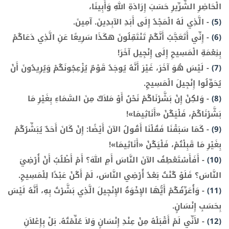
الْحَاضِرِ الشِّرِّيرِ حَسَبَ إِرَادَةِ اللهِ وَأَبِينَا،
(5)
-
الَّذِي لَهُ الْمَجْدُ إِلَى أَبَدِ الآبِدِينَ. آمِينَ.
(6)
-
إِنِّي أَتَعَجَّبُ أَنَّكُمْ تَنْتَقِلُونَ هكَذَا سَرِيعًا عَنِ الَّذِي دَعَاكُمْ
بِنِعْمَةِ الْمَسِيحِ إِلَى إِنْجِيل آخَرَ!
(7)
-
لَيْسَ هُوَ آخَرَ، غَيْرَ أَنَّهُ يُوجَدُ قَوْمٌ يُزْعِجُونَكُمْ وَيُرِيدُونَ أَنْ
يُحَوِّلُوا إِنْجِيلَ الْمَسِيحِ.
(8)
-
وَلكِنْ إِنْ بَشَّرْنَاكُمْ نَحْنُ أَوْ مَلاَكٌ مِنَ السَّمَاءِ بِغَيْرِ مَا
بَشَّرْنَاكُمْ، فَلْيَكُنْ «أَنَاثِيمَا»!
(9)
-
كَمَا سَبَقْنَا فَقُلْنَا أَقُولُ الآنَ أَيْضًا: إِنْ كَانَ أَحَدٌ يُبَشِّرُكُمْ
بِغَيْرِ مَا قَبِلْتُمْ، فَلْيَكُنْ «أَنَاثِيمَا»!
(10)
-
أَفَأَسْتَعْطِفُ الآنَ النَّاسَ أَمِ اللهَ؟ أَمْ أَطْلُبُ أَنْ أُرْضِيَ
النَّاسَ؟ فَلَوْ كُنْتُ بَعْدُ أُرْضِي النَّاسَ، لَمْ أَكُنْ عَبْدًا لِلْمَسِيحِ.
(11)
-
وَأُعَرِّفُكُمْ أَيُّهَا الإِخْوَةُ الإِنْجِيلَ الَّذِي بَشَّرْتُ بِهِ، أَنَّهُ لَيْسَ
بِحَسَبِ إِنْسَانٍ.
(12)
-
لأَنِّي لَمْ أَقْبَلْهُ مِنْ عِنْدِ إِنْسَانٍ وَلاَ عُلِّمْتُهُ. بَلْ بِإِعْلاَنِ