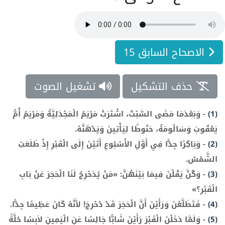
الاصحاح السابق 15
حذف التشكيل
تشغيل الصوت
(1)
-
وَبَعْدَمَا مَضَى السَّبْتُ، اشْتَرَتْ مَرْيَمُ الْمَجْدَلِيَّةُ وَمَرْيَمُ أُمُّ
يَعْقُوبَ وَسَالُومَةُ، حَنُوطًا لِيَأْتِينَ وَيَدْهَنَّهُ.
(2)
-
وَبَاكِرًا جِدًّا فِي أَوَّلِ الأُسْبُوعِ أَتَيْنَ إِلَى الْقَبْرِ إِذْ طَلَعَتِ
الشَّمْسُ.
(3)
-
وَكُنَّ يَقُلْنَ فِيمَا بَيْنَهُنَّ: «مَنْ يُدَحْرِجُ لَنَا الْحَجَرَ عَنْ بَابِ
الْقَبْرِ؟»
(4)
-
فَتَطَلَّعْنَ وَرَأَيْنَ أَنَّ الْحَجَرَ قَدْ دُحْرِجَ! لأَنَّهُ كَانَ عَظِيمًا جِدًّا.
(5)
-
وَلَمَّا دَخَلْنَ الْقَبْرَ رَأَيْنَ شَابًّا جَالِسًا عَنِ الْيَمِينِ لاَبِسًا حُلَّةً