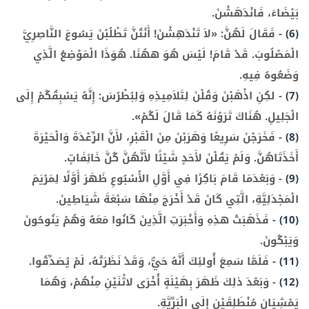
بَيْضَاءَ، فَانْدَهَشْنَ.
(6)
-
فَقَالَ لَهُنَّ: «لاَ تَنْدَهِشْنَ! أَنْتُنَّ تَطْلُبْنَ يَسُوعَ النَّاصِرِيَّ
الْمَصْلُوبَ. قَدْ قَامَ! لَيْسَ هُوَ ههُنَا. هُوَذَا الْمَوْضِعُ الَّذِي
وَضَعُوهُ فِيهِ.
(7)
-
لكِنِ اذْهَبْنَ وَقُلْنَ لِتَلاَمِيذِهِ وَلِبُطْرُسَ: إِنَّهُ يَسْبِقُكُمْ إِلَى
الْجَلِيلِ. هُنَاكَ تَرَوْنَهُ كَمَا قَالَ لَكُمْ».
(8)
-
فَخَرَجْنَ سَرِيعًا وَهَرَبْنَ مِنَ الْقَبْرِ، لأَنَّ الرِّعْدَةَ وَالْحَيْرَةَ
أَخَذَتَاهُنَّ. وَلَمْ يَقُلْنَ لأَحَدٍ شَيْئًا لأَنَّهُنَّ كُنَّ خَائِفَاتٍ.
(9)
-
وَبَعْدَمَا قَامَ بَاكِرًا فِي أَوَّلِ الأُسْبُوعِ ظَهَرَ أَوَّلًا لِمَرْيَمَ
الْمَجْدَلِيَّةِ، الَّتِي كَانَ قَدْ أَخْرَجَ مِنْهَا سَبْعَةَ شَيَاطِينَ.
(10)
-
فَذَهَبَتْ هذِهِ وَأَخْبَرَتِ الَّذِينَ كَانُوا مَعَهُ وَهُمْ يَنُوحُونَ
وَيَبْكُونَ.
(11)
-
فَلَمَّا سَمِعَ أُولئِكَ أَنَّهُ حَيٌّ، وَقَدْ نَظَرَتْهُ، لَمْ يُصَدِّقُوا.
(12)
-
وَبَعْدَ ذلِكَ ظَهَرَ بِهَيْئَةٍ أُخْرَى لاثْنَيْنِ مِنْهُمْ، وَهُمَا
يَمْشِيَانِ مُنْطَلِقَيْنِ إِلَى الْبَرِّيَّةِ.