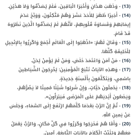
(13)
-
وَذَهَبَ هذَانِ وَأَخْبَرَا الْبَاقِينَ، فَلَمْ يُصَدِّقُوا وَلاَ هذَيْنِ.
(14)
-
أَخِيرًا ظَهَرَ لِلأَحَدَ عَشَرَ وَهُمْ مُتَّكِئُونَ، وَوَبَّخَ عَدَمَ
إِيمَانِهِمْ وَقَسَاوَةَ قُلُوبِهِمْ، لأَنَّهُمْ لَمْ يُصَدِّقُوا الَّذِينَ نَظَرُوهُ
قَدْ قَامَ.
(15)
-
وَقَالَ لَهُمُ: «اذْهَبُوا إِلَى الْعَالَمِ أَجْمَعَ وَاكْرِزُوا بِالإِنْجِيلِ
لِلْخَلِيقَةِ كُلِّهَا.
(16)
-
مَنْ آمَنَ وَاعْتَمَدَ خَلَصَ، وَمَنْ لَمْ يُؤْمِنْ يُدَنْ.
(17)
-
وَهذِهِ الآيَاتُ تَتْبَعُ الْمُؤْمِنِينَ: يُخْرِجُونَ الشَّيَاطِينَ
بِاسْمِي، وَيَتَكَلَّمُونَ بِأَلْسِنَةٍ جَدِيدَةٍ.
(18)
-
يَحْمِلُونَ حَيَّاتٍ، وَإِنْ شَرِبُوا شَيْئًا مُمِيتًا لاَ يَضُرُّهُمْ،
وَيَضَعُونَ أَيْدِيَهُمْ عَلَى الْمَرْضَى فَيَبْرَأُونَ».
(19)
-
ثُمَّ إِنَّ الرَّبَّ بَعْدَمَا كَلَّمَهُمُ ارْتَفَعَ إِلَى السَّمَاءِ، وَجَلَسَ
عَنْ يَمِينِ اللهِ.
(20)
-
وَأَمَّا هُمْ فَخَرَجُوا وَكَرَزُوا فِي كُلِّ مَكَانٍ، وَالرَّبُّ يَعْمَلُ
مَعَهُمْ وَيُثَبِّتُ الْكَلاَمَ بِالآيَاتِ التَّابِعَةِ. آمِينَ.