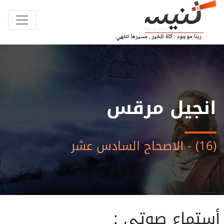
انجيل مرقس
(16) - الاصحاح السادس عشر
أستماع صوتى :