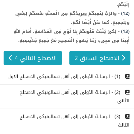
إِلَيْكُمْ.
(12)
-
وَالرَّبُّ يُنْمِيكُمْ وَيَزِيدُكُمْ فِي الْمَحَبَّةِ بَعْضَكُمْ لِبَعْضٍ
وَلِلْجَمِيعِ، كَمَا نَحْنُ أَيْضًا لَكُمْ،
(13)
-
لِكَيْ يُثَبِّتَ قُلُوبَكُمْ بِلاَ لَوْمٍ فِي الْقَدَاسَةِ، أَمَامَ اللهِ
أَبِينَا فِي مَجِيءِ رَبِّنَا يَسُوعَ الْمَسِيحِ مَعَ جَمِيعِ قِدِّيسِيهِ.
الاصحاح السابق 2
الاصحاح التالي 4
(1) - الرسالة الأولى إلى أهل تسالونيكي الاصحاح الاول
(2) - الرسالة الأولى إلى أهل تسالونيكي الاصحاح
الثانى
(3) - الرسالة الأولى إلى أهل تسالونيكي الاصحاح
الثالث