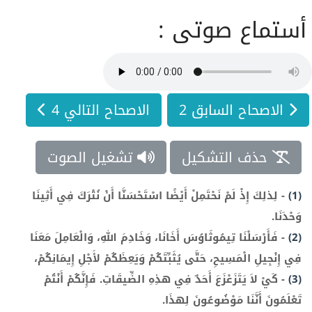
أستماع صوتى :
الاصحاح السابق 2
الاصحاح التالي 4
حذف التشكيل
تشغيل الصوت
(1)
-
لِذلِكَ إِذْ لَمْ نَحْتَمِلْ أَيْضًا اسْتَحْسَنَّا أَنْ نُتْرَكَ فِي أَثِينَا
وَحْدَنَا.
(2)
-
فَأَرْسَلْنَا تِيمُوثَاوُسَ أَخَانَا، وَخَادِمَ اللهِ، وَالْعَامِلَ مَعَنَا
فِي إِنْجِيلِ الْمَسِيحِ، حَتَّى يُثَبِّتَكُمْ وَيَعِظَكُمْ لأَجْلِ إِيمَانِكُمْ،
(3)
-
كَيْ لاَ يَتَزَعْزَعَ أَحَدٌ فِي هذِهِ الضِّيقَاتِ. فَإِنَّكُمْ أَنْتُمْ
تَعْلَمُونَ أَنَّنَا مَوْضُوعُونَ لِهذَا.