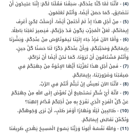
(4)
-
لأَنَّنَا لَمَّا كُنَّا عِنْدَكُمْ، سَبَقْنَا فَقُلْنَا لَكُمْ: إِنَّنَا عَتِيدُونَ أَنْ
نَتَضَايَقَ، كَمَا حَصَلَ أَيْضًا، وَأَنْتُمْ تَعْلَمُونَ.
(5)
-
مِنْ أَجْلِ هذَا إِذْ لَمْ أَحْتَمِلْ أَيْضًا، أَرْسَلْتُ لِكَيْ أَعْرِفَ
إِيمَانَكُمْ، لَعَلَّ الْمُجَرِّبَ يَكُونُ قَدْ جَرَّبَكُمْ، فَيَصِيرَ تَعَبُنَا بَاطِلًا.
(6)
-
وَأَمَّا الآنَ فَإِذْ جَاءَ إِلَيْنَا تِيمُوثَاوُسُ مِنْ عِنْدِكُمْ، وَبَشَّرَنَا
بِإِيمَانِكُمْ وَمَحَبَّتِكُمْ، وَبِأَنَّ عِنْدَكُمْ ذِكْرًا لَنَا حَسَنًا كُلَّ حِينٍ،
وَأَنْتُمْ مُشْتَاقُونَ أَنْ تَرَوْنَا، كَمَا نَحْنُ أَيْضًا أَنْ نَرَاكُمْ،
(7)
-
فَمِنْ أَجْلِ هذَا تَعَزَّيْنَا أَيُّهَا الإِخْوَةُ مِنْ جِهَتِكُمْ فِي
ضِيقَتِنَا وَضَرُورَتِنَا، بِإِيمَانِكُمْ.
(8)
-
لأَنَّنَا الآنَ نَعِيشُ إِنْ ثَبَتُّمْ أَنْتُمْ فِي الرَّبِّ.
(9)
-
لأَنَّهُ أَيَّ شُكْرٍ نَسْتَطِيعُ أَنْ نُعَوِّضَ إِلَى اللهِ مِنْ جِهَتِكُمْ
عَنْ كُلِّ الْفَرَحِ الَّذِي نَفْرَحُ بِهِ مِنْ أَجْلِكُمْ قُدَّامَ إِلهِنَا؟
(10)
-
طَالِبِينَ لَيْلًا وَنَهَارًا أَوْفَرَ طَلَبٍ، أَنْ نَرَى وُجُوهَكُمْ،
وَنُكَمِّلَ نَقَائِصَ إِيمَانِكُمْ.
(11)
-
وَاللهُ نَفْسُهُ أَبُونَا وَرَبُّنَا يَسُوعُ الْمَسِيحُ يَهْدِي طَرِيقَنَا