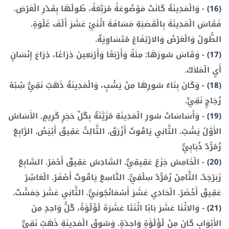
(16)
-
وَالْمَدِينَةُ كَانَتْ مَوْضُوعَةً مُرَبَّعَةً، طُولُهَا بِقَدْرِ الْعَرْضِ.
فَقَاسَ الْمَدِينَةَ بِالْقَصَبَةِ مَسَافَةَ اثْنَيْ عَشَرَ أَلْفَ غَلْوَةٍ.
الطُّولُ وَالْعَرْضُ وَالارْتِفَاعُ مُتَسَاوِيَةٌ.
(17)
-
وَقَاسَ سُورَهَا: مِئَةً وَأَرْبَعًا وَأَرْبَعِينَ ذِرَاعًا، ذِرَاعَ إِنْسَانٍ
أَيِ الْمَلاَكُ.
(18)
-
وَكَانَ بِنَاءُ سُورِهَا مِنْ يَشْبٍ، وَالْمَدِينَةُ ذَهَبٌ نَقِيٌّ شِبْهُ
زُجَاجٍ نَقِيٍّ.
(19)
-
وَأَسَاسَاتُ سُورِ الْمَدِينَةِ مُزَيَّنَةٌ بِكُلِّ حَجَرٍ كَرِيمٍ. الأَسَاسُ
الأَوَّلُ يَشْبٌ. الثَّانِي يَاقُوتٌ أَزْرَقُ. الثَّالِثُ عَقِيقٌ أَبْيَضُ. الرَّابِعُ
زُمُرُّدٌ ذُبَابِيٌّ
(20)
-
الْخَامِسُ جَزَعٌ عَقِيقِيٌّ. السَّادِسُ عَقِيقٌ أَحْمَرُ. السَّابِعُ
زَبَرْجَدٌ. الثَّامِنُ زُمُرُّدٌ سِلْقِيٌّ. التَّاسِعُ يَاقُوتٌ أَصْفَرُ. الْعَاشِرُ
عَقِيقٌ أَخْضَرُ. الْحَادِي عَشَرَ أَسْمَانْجُونِيٌّ. الثَّانِي عَشَرَ جَمَشْتٌ.
(21)
-
وَالاثْنَا عَشَرَ بَابًا اثْنَتَا عَشَرَةَ لُؤْلُؤَةً، كُلُّ وَاحِدٍ مِنَ
الأَبْوَابِ كَانَ مِنْ لُؤْلُؤَةٍ وَاحِدَةٍ. وَسُوقُ الْمَدِينَةِ ذَهَبٌ نَقِيٌّ