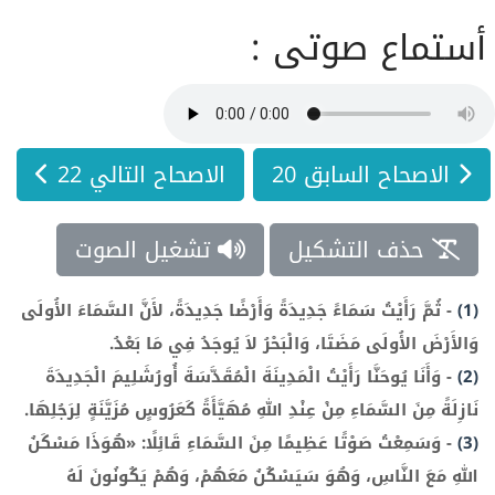
أستماع صوتى :
الاصحاح السابق 20
الاصحاح التالي 22
حذف التشكيل
تشغيل الصوت
(1)
-
ثُمَّ رَأَيْتُ سَمَاءً جَدِيدَةً وَأَرْضًا جَدِيدَةً، لأَنَّ السَّمَاءَ الأُولَى
وَالأَرْضَ الأُولَى مَضَتَا، وَالْبَحْرُ لاَ يُوجَدُ فِي مَا بَعْدُ.
(2)
-
وَأَنَا يُوحَنَّا رَأَيْتُ الْمَدِينَةَ الْمُقَدَّسَةَ أُورُشَلِيمَ الْجَدِيدَةَ
نَازِلَةً مِنَ السَّمَاءِ مِنْ عِنْدِ اللهِ مُهَيَّأَةً كَعَرُوسٍ مُزَيَّنَةٍ لِرَجُلِهَا.
(3)
-
وَسَمِعْتُ صَوْتًا عَظِيمًا مِنَ السَّمَاءِ قَائِلًا: «هُوَذَا مَسْكَنُ
اللهِ مَعَ النَّاسِ، وَهُوَ سَيَسْكُنُ مَعَهُمْ، وَهُمْ يَكُونُونَ لَهُ