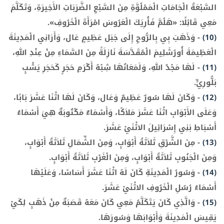
السَّبْعَةُ الْجَامَاتِ الْمَمْلُوَّةِ مِنَ السَّبْعِ الضَّرَبَاتِ الأَخِيرَةِ، وَتَكَلَّمَ
مَعِي قَائِلًا: «هَلُمَّ فَأُرِيَكَ الْعَرُوسَ امْرَأَةَ الْخَرُوفِ».
(10)
-
وَذَهَبَ بِي بِالرُّوحِ إِلَى جَبَل عَظِيمٍ عَال، وَأَرَانِي الْمَدِينَةَ
الْعَظِيمَةَ أُورُشَلِيمَ الْمُقَدَّسَةَ نَازِلَةً مِنَ السَّمَاءِ مِنْ عِنْدِ اللهِ،
(11)
-
لَهَا مَجْدُ اللهِ، وَلَمَعَانُهَا شِبْهُ أَكْرَمِ حَجَرٍ كَحَجَرِ يَشْبٍ
بَلُّورِيٍّ.
(12)
-
وَكَانَ لَهَا سُورٌ عَظِيمٌ وَعَال، وَكَانَ لَهَا اثْنَا عَشَرَ بَابًا،
وَعَلَى الأَبْوَابِ اثْنَا عَشَرَ مَلاَكًا، وَأَسْمَاءٌ مَكْتُوبَةٌ هِيَ أَسْمَاءُ
أَسْبَاطِ بَنِي إِسْرَائِيلَ الاثْنَيْ عَشَرَ.
(13)
-
مِنَ الشَّرْقِ ثَلاَثَةُ أَبْوَابٍ، وَمِنَ الشِّمَالِ ثَلاَثَةُ أَبْوَابٍ،
وَمِنَ الْجَنُوبِ ثَلاَثَةُ أَبْوَابٍ، وَمِنَ الْغَرْبِ ثَلاَثَةُ أَبْوَابٍ.
(14)
-
وَسُورُ الْمَدِينَةِ كَانَ لَهُ اثْنَا عَشَرَ أَسَاسًا، وَعَلَيْهَا
أَسْمَاءُ رُسُلِ الْخَرُوفِ الاثْنَيْ عَشَرَ.
(15)
-
وَالَّذِي كَانَ يَتَكَلَّمُ مَعِي كَانَ مَعَهُ قَصَبَةٌ مِنْ ذَهَبٍ لِكَيْ
يَقِيسَ الْمَدِينَةَ وَأَبْوَابَهَا وَسُورَهَا.