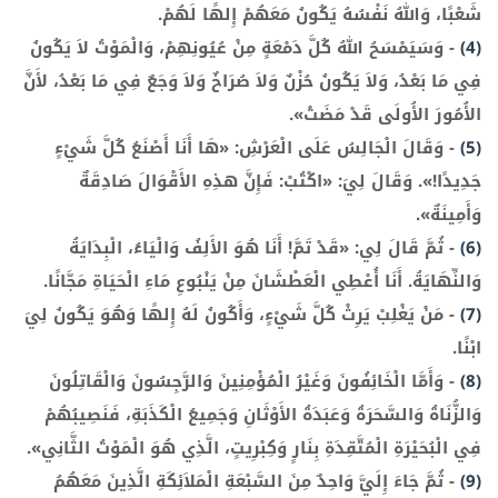
شَعْبًا، وَاللهُ نَفْسُهُ يَكُونُ مَعَهُمْ إِلهًا لَهُمْ.
(4)
-
وَسَيَمْسَحُ اللهُ كُلَّ دَمْعَةٍ مِنْ عُيُونِهِمْ، وَالْمَوْتُ لاَ يَكُونُ
فِي مَا بَعْدُ، وَلاَ يَكُونُ حُزْنٌ وَلاَ صُرَاخٌ وَلاَ وَجَعٌ فِي مَا بَعْدُ، لأَنَّ
الأُمُورَ الأُولَى قَدْ مَضَتْ».
(5)
-
وَقَالَ الْجَالِسُ عَلَى الْعَرْشِ: «هَا أَنَا أَصْنَعُ كُلَّ شَيْءٍ
جَدِيدًا!». وَقَالَ لِيَ: «اكْتُبْ: فَإِنَّ هذِهِ الأَقْوَالَ صَادِقَةٌ
وَأَمِينَةٌ».
(6)
-
ثُمَّ قَالَ لِي: «قَدْ تَمَّ! أَنَا هُوَ الأَلِفُ وَالْيَاءُ، الْبِدَايَةُ
وَالنِّهَايَةُ. أَنَا أُعْطِي الْعَطْشَانَ مِنْ يَنْبُوعِ مَاءِ الْحَيَاةِ مَجَّانًا.
(7)
-
مَنْ يَغْلِبْ يَرِثْ كُلَّ شَيْءٍ، وَأَكُونُ لَهُ إِلهًا وَهُوَ يَكُونُ لِيَ
ابْنًا.
(8)
-
وَأَمَّا الْخَائِفُونَ وَغَيْرُ الْمُؤْمِنِينَ وَالرَّجِسُونَ وَالْقَاتِلُونَ
وَالزُّنَاةُ وَالسَّحَرَةُ وَعَبَدَةُ الأَوْثَانِ وَجَمِيعُ الْكَذَبَةِ، فَنَصِيبُهُمْ
فِي الْبُحَيْرَةِ الْمُتَّقِدَةِ بِنَارٍ وَكِبْرِيتٍ، الَّذِي هُوَ الْمَوْتُ الثَّانِي».
(9)
-
ثُمَّ جَاءَ إِلَيَّ وَاحِدٌ مِنَ السَّبْعَةِ الْمَلاَئِكَةِ الَّذِينَ مَعَهُمُ