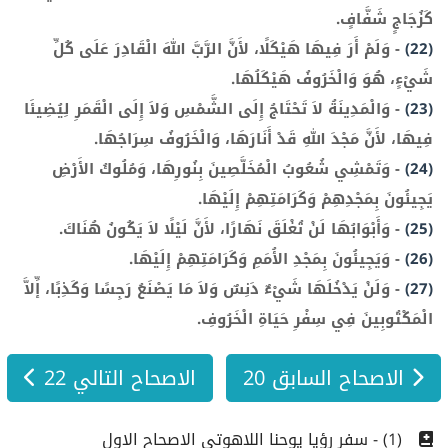
كَزُجَاجٍ شَفَّافٍ.
(22)
-
وَلَمْ أَرَ فِيهَا هَيْكَلًا، لأَنَّ الرَّبَّ اللهَ الْقَادِرَ عَلَى كُلِّ
شَيْءٍ، هُوَ وَالْخَرُوفُ هَيْكَلُهَا.
(23)
-
وَالْمَدِينَةُ لاَ تَحْتَاجُ إِلَى الشَّمْسِ وَلاَ إِلَى الْقَمَرِ لِيُضِيئَا
فِيهَا، لأَنَّ مَجْدَ اللهِ قَدْ أَنَارَهَا، وَالْخَرُوفُ سِرَاجُهَا.
(24)
-
وَتَمْشِي شُعُوبُ الْمُخَلَّصِينَ بِنُورِهَا، وَمُلُوكُ الأَرْضِ
يَجِيئُونَ بِمَجْدِهِمْ وَكَرَامَتِهِمْ إِلَيْهَا.
(25)
-
وَأَبْوَابُهَا لَنْ تُغْلَقَ نَهَارًا، لأَنَّ لَيْلًا لاَ يَكُونُ هُنَاكَ.
(26)
-
وَيَجِيئُونَ بِمَجْدِ الأُمَمِ وَكَرَامَتِهِمْ إِلَيْهَا.
(27)
-
وَلَنْ يَدْخُلَهَا شَيْءٌ دَنِسٌ وَلاَ مَا يَصْنَعُ رَجِسًا وَكَذِبًا، إِّلاَّ
الْمَكْتُوبِينَ فِي سِفْرِ حَيَاةِ الْخَرُوفِ.
الاصحاح السابق 20
الاصحاح التالي 22
(1) - سفر رؤيا يوحنا اللاهوتى الاصحاح الاول