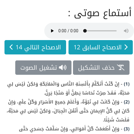
أستماع صوتى :
الاصحاح السابق 12
الاصحاح التالي 14
حذف التشكيل
تشغيل الصوت
(1)
-
إِنْ كُنْتُ أَتَكَلَّمُ بِأَلْسِنَةِ النَّاسِ وَالْمَلاَئِكَةِ وَلكِنْ لَيْسَ لِي
مَحَبَّةٌ، فَقَدْ صِرْتُ نُحَاسًا يَطِنُّ أَوْ صَنْجًا يَرِنُّ.
(2)
-
وَإِنْ كَانَتْ لِي نُبُوَّةٌ، وَأَعْلَمُ جَمِيعَ الأَسْرَارِ وَكُلَّ عِلْمٍ، وَإِنْ
كَانَ لِي كُلُّ الإِيمَانِ حَتَّى أَنْقُلَ الْجِبَالَ، وَلكِنْ لَيْسَ لِي مَحَبَّةٌ،
فَلَسْتُ شَيْئًا.
(3)
-
وَإِنْ أَطْعَمْتُ كُلَّ أَمْوَالِي، وَإِنْ سَلَّمْتُ جَسَدِي حَتَّى