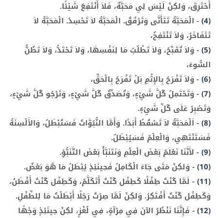
أَحْتَرِقَ، وَلكِنْ لَيْسَ لِي مَحَبَّةٌ، فَلاَ أَنْتَفِعُ شَيْئًا.
(4)
-
الْمَحَبَّةُ تَتَأَنَّى وَتَرْفُقُ. الْمَحَبَّةُ لاَ تَحْسِدُ. الْمَحَبَّةُ لاَ
تَتَفَاخَرُ، وَلاَ تَنْتَفِخُ،
(5)
-
وَلاَ تُقَبِّحُ، وَلاَ تَطْلُبُ مَا لِنَفْسِهَا، وَلاَ تَحْتَدُّ، وَلاَ تَظُنُّ
السُّوءَ،
(6)
-
وَلاَ تَفْرَحُ بِالإِثْمِ بَلْ تَفْرَحُ بِالْحَقِّ،
(7)
-
وَتَحْتَمِلُ كُلَّ شَيْءٍ، وَتُصَدِّقُ كُلَّ شَيْءٍ، وَتَرْجُو كُلَّ شَيْءٍ،
وَتَصْبِرُ عَلَى كُلِّ شَيْءٍ.
(8)
-
اَلْمَحَبَّةُ لاَ تَسْقُطُ أَبَدًا. وَأَمَّا النُّبُوَّاتُ فَسَتُبْطَلُ، وَالأَلْسِنَةُ
فَسَتَنْتَهِي، وَالْعِلْمُ فَسَيُبْطَلُ.
(9)
-
لأَنَّنَا نَعْلَمُ بَعْضَ الْعِلْمِ وَنَتَنَبَّأُ بَعْضَ التَّنَبُّؤِ.
(10)
-
وَلكِنْ مَتَى جَاءَ الْكَامِلُ فَحِينَئِذٍ يُبْطَلُ مَا هُوَ بَعْضٌ.
(11)
-
لَمَّا كُنْتُ طِفْلًا كَطِفْل كُنْتُ أَتَكَلَّمُ، وَكَطِفْل كُنْتُ أَفْطَنُ،
وَكَطِفْل كُنْتُ أَفْتَكِرُ. وَلكِنْ لَمَّا صِرْتُ رَجُلًا أَبْطَلْتُ مَا لِلطِّفْلِ.
(12)
-
فَإِنَّنَا نَنْظُرُ الآنَ فِي مِرْآةٍ، فِي لُغْزٍ، لكِنْ حِينَئِذٍ وَجْهًا