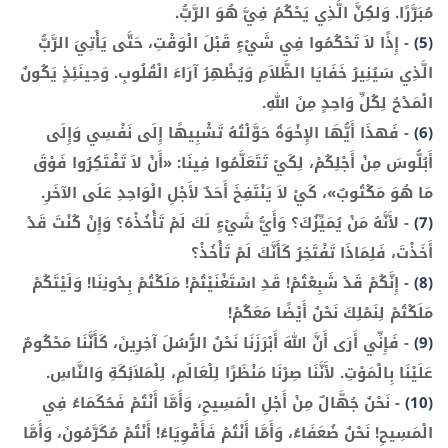
مُبَرَّرًا. وَلكِنَّ الَّذِي يَحْكُمُ فِيَّ هُوَ الرَّبُّ.
(5)
-
إِذًا لاَ تَحْكُمُوا فِي شَيْءٍ قَبْلَ الْوَقْتِ، حَتَّى يَأْتِيَ الرَّبُّ
الَّذِي سَيُنِيرُ خَفَايَا الظَّلاَمِ وَيُظْهِرُ آرَاءَ الْقُلُوبِ. وَحِينَئِذٍ يَكُونُ
الْمَدْحُ لِكُلِّ وَاحِدٍ مِنَ اللهِ.
(6)
-
فَهذَا أَيُّهَا الإِخْوَةُ حَوَّلْتُهُ تَشْبِيهًا إِلَى نَفْسِي وَإِلَى
أَبُلُّوسَ مِنْ أَجْلِكُمْ، لِكَيْ تَتَعَلَّمُوا فِينَا: «أَنْ لاَ تَفْتَكِرُوا فَوْقَ
مَا هُوَ مَكْتُوبٌ»، كَيْ لاَ يَنْتَفِخَ أَحَدٌ لأَجْلِ الْوَاحِدِ عَلَى الآخَرِ.
(7)
-
لأَنَّهُ مَنْ يُمَيِّزُكَ؟ وَأَيُّ شَيْءٍ لَكَ لَمْ تَأْخُذْهُ؟ وَإِنْ كُنْتَ قَدْ
أَخَذْتَ، فَلِمَاذَا تَفْتَخِرُ كَأَنَّكَ لَمْ تَأْخُذْ؟
(8)
-
إِنَّكُمْ قَدْ شَبِعْتُمْ! قَدِ اسْتَغْنَيْتُمْ! مَلَكْتُمْ بِدُونِنَا! وَلَيْتَكُمْ
مَلَكْتُمْ لِنَمْلِكَ نَحْنُ أَيْضًا مَعَكُمْ!
(9)
-
فَإِنِّي أَرَى أَنَّ اللهَ أَبْرَزَنَا نَحْنُ الرُّسُلَ آخِرِينَ، كَأَنَّنَا مَحْكُومٌ
عَلَيْنَا بِالْمَوْتِ. لأَنَّنَا صِرْنَا مَنْظَرًا لِلْعَالَمِ، لِلْمَلاَئِكَةِ وَالنَّاسِ.
(10)
-
نَحْنُ جُهَّالٌ مِنْ أَجْلِ الْمَسِيحِ، وَأَمَّا أَنْتُمْ فَحُكَمَاءُ فِي
الْمَسِيحِ! نَحْنُ ضُعَفَاءُ، وَأَمَّا أَنْتُمْ فَأَقْوِيَاءُ! أَنْتُمْ مُكَرَّمُونَ، وَأَمَّا