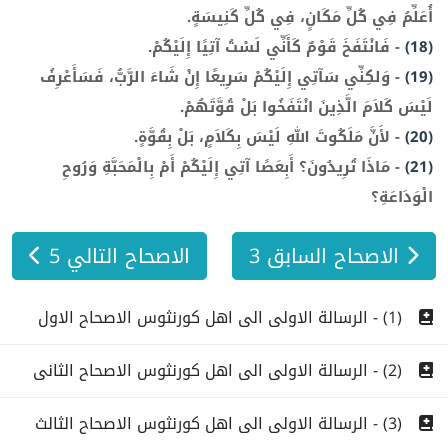
أُعَلِّمُ فِي كُلِّ مَكَانٍ، فِي كُلِّ كَنِيسَةٍ.
(18)
-
فَانْتَفَخَ قَوْمٌ كَأَنِّي لَسْتُ آتِيًا إِلَيْكُمْ.
(19)
-
وَلكِنِّي سَآتِي إِلَيْكُمْ سَرِيعًا إِنْ شَاءَ الرَّبُّ، فَسَأَعْرِفُ
لَيْسَ كَلاَمَ الَّذِينَ انْتَفَخُوا بَلْ قُوَّتَهُمْ.
(20)
-
لأَنَّ مَلَكُوتَ اللهِ لَيْسَ بِكَلاَمٍ، بَلْ بِقُوَّةٍ.
(21)
-
مَاذَا تُرِيدُونَ؟ أَبِعَصًا آتِي إِلَيْكُمْ أَمْ بِالْمَحَبَّةِ وَرُوحِ
الْوَدَاعَةِ؟
الاصحاح السابق 3
الاصحاح التالي 5
(1) - الرسالة الاولى الى اهل كورنثوس الاصحاح الاول
(2) - الرسالة الاولى الى اهل كورنثوس الاصحاح الثانى
(3) - الرسالة الاولى الى اهل كورنثوس الاصحاح الثالث