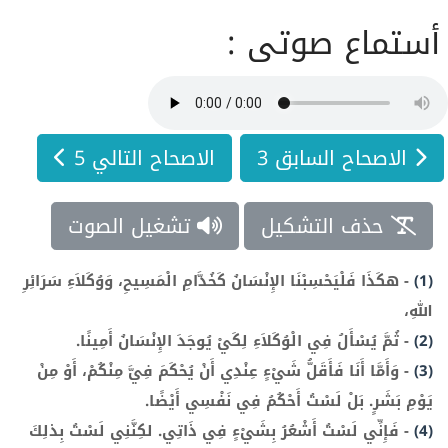
أستماع صوتى :
الاصحاح السابق 3
الاصحاح التالي 5
حذف التشكيل
تشغيل الصوت
(1)
-
هكَذَا فَلْيَحْسِبْنَا الإِنْسَانُ كَخُدَّامِ الْمَسِيحِ، وَوُكَلاَءِ سَرَائِرِ
اللهِ،
(2)
-
ثُمَّ يُسْأَلُ فِي الْوُكَلاَءِ لِكَيْ يُوجَدَ الإِنْسَانُ أَمِينًا.
(3)
-
وَأَمَّا أَنَا فَأَقَلُّ شَيْءٍ عِنْدِي أَنْ يُحْكَمَ فِيَّ مِنْكُمْ، أَوْ مِنْ
يَوْمِ بَشَرٍ. بَلْ لَسْتُ أَحْكُمُ فِي نَفْسِي أَيْضًا.
(4)
-
فَإِنِّي لَسْتُ أَشْعُرُ بِشَيْءٍ فِي ذَاتِي. لكِنَّنِي لَسْتُ بِذلِكَ