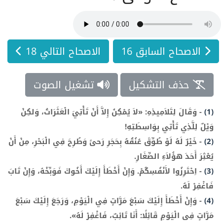
الاصحاح السابق 16
الاصحاح التالي 18
حذف التشكيل
تشغيل الصوت
(1)
-
وَقَالَ لِتَلاَمِيذِهِ: «لاَ يُمْكِنُ إِلاَّ أَنْ تَأْتِيَ الْعَثَرَاتُ، وَلكِنْ
وَيْلٌ لِلَّذِي تَأْتِي بِوَاسِطَتِهِ!
(2)
-
خَيْرٌ لَهُ لَوْ طُوِّقَ عُنُقُهُ بِحَجَرِ رَحىً وَطُرِحَ فِي الْبَحْرِ، مِنْ أَنْ
يُعْثِرَ أَحَدَ هؤُلاَءِ الصِّغَارِ.
(3)
-
اِحْتَرِزُوا لأَنْفُسِكُمْ. وَإِنْ أَخْطَأَ إِلَيْكَ أَخُوكَ فَوَبِّخْهُ، وَإِنْ تَابَ
فَاغْفِرْ لَهُ.
(4)
-
وَإِنْ أَخْطَأَ إِلَيْكَ سَبْعَ مَرَّاتٍ فِي الْيَوْمِ، وَرَجَعَ إِلَيْكَ سَبْعَ
مَرَّاتٍ فِي الْيَوْمِ قَائِلًا: أَنَا تَائِبٌ، فَاغْفِرْ لَهُ».