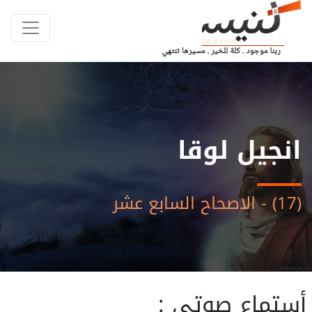
انجيل لوقا
(17) - الاصحاح السابع عشر
أستماع صوتى :