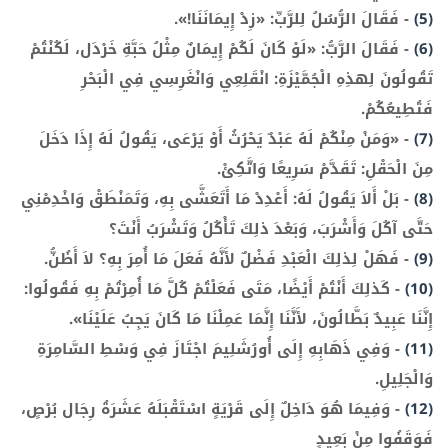
(5)
-
فَقَالَ الرُّسُلُ لِلرَّبِّ: «زِدْ إِيمَانَنَا!».
(6)
-
فَقَالَ الرَّبُّ: «لَوْ كَانَ لَكُمْ إِيمَانٌ مِثْلُ حَبَّةِ خَرْدَل، لَكُنْتُمْ
تَقُولُونَ لِهذِهِ الْجُمَّيْزَةِ: انْقَلِعِي وَانْغَرِسِي فِي الْبَحْرِ
فَتُطِيعُكُمْ.
(7)
-
«وَمَنْ مِنْكُمْ لَهُ عَبْدٌ يَحْرُثُ أَوْ يَرْعَى، يَقُولُ لَهُ إِذَا دَخَلَ
مِنَ الْحَقْلِ: تَقَدَّمْ سَرِيعًا وَاتَّكِئْ.
(8)
-
بَلْ أَلاَ يَقُولُ لَهُ: أَعْدِدْ مَا أَتَعَشَّى بِهِ، وَتَمَنْطَقْ وَاخْدِمْنِي
حَتَّى آكُلَ وَأَشْرَبَ، وَبَعْدَ ذلِكَ تَأْكُلُ وَتَشْرَبُ أَنْتَ؟
(9)
-
فَهَلْ لِذلِكَ الْعَبْدِ فَضْلٌ لأَنَّهُ فَعَلَ مَا أُمِرَ بِهِ؟ لاَ أَظُنُّ.
(10)
-
كَذلِكَ أَنْتُمْ أَيْضًا، مَتَى فَعَلْتُمْ كُلَّ مَا أُمِرْتُمْ بِهِ فَقُولُوا:
إِنَّنَا عَبِيدٌ بَطَّالُونَ، لأَنَّنَا إِنَّمَا عَمِلْنَا مَا كَانَ يَجِبُ عَلَيْنَا».
(11)
-
وَفِي ذَهَابِهِ إِلَى أُورُشَلِيمَ اجْتَازَ فِي وَسْطِ السَّامِرَةِ
وَالْجَلِيلِ.
(12)
-
وَفِيمَا هُوَ دَاخِلٌ إِلَى قَرْيَةٍ اسْتَقْبَلَهُ عَشَرَةُ رِجَال بُرْصٍ،
فَوَقَفُوا مِنْ بَعِيدٍ