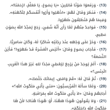
(13)
-
وَرَفَعوُا صَوْتًا قَائِلِينَ: «يَا يَسُوعُ، يَا مُعَلِّمُ، ارْحَمْنَا!».
(14)
-
فَنَظَرَ وَقَالَ لَهُمُ: «اذْهَبُوا وَأَرُوا أَنْفُسَكُمْ لِلْكَهَنَةِ».
وَفِيمَا هُمْ مُنْطَلِقُونَ طَهَرُوا.
(15)
-
فَوَاحِدٌ مِنْهُمْ لَمَّا رَأَى أَنَّهُ شُفِيَ، رَجَعَ يُمَجِّدُ اللهَ بِصَوْتٍ
عَظِيمٍ،
(16)
-
وَخَرَّ عَلَى وَجْهِهِ عِنْدَ رِجْلَيْهِ شَاكِرًا لَهُ، وَكَانَ سَامِرِيًّا.
(17)
-
فَأجَابَ يَسُوعُ وَقَالَ: «أَلَيْسَ الْعَشَرَةُ قَدْ طَهَرُوا؟ فَأَيْنَ
التِّسْعَةُ؟
(18)
-
أَلَمْ يُوجَدْ مَنْ يَرْجِعُ لِيُعْطِيَ مَجْدًا للهِ غَيْرُ هذَا الْغَرِيبِ
الْجِنْسِ؟»
(19)
-
ثُمَّ قَالَ لَهُ: «قُمْ وَامْضِ، إِيمَانُكَ خَلَّصَكَ».
(20)
-
وَلَمَّا سَأَلَهُ الْفَرِّيسِيُّونَ: «مَتَى يَأْتِي مَلَكُوتُ اللهِ؟»
أَجَابَهُمْ وَقَالَ: «لاَ يَأْتِي مَلَكُوتُ اللهِ بِمُرَاقَبَةٍ،
(21)
-
وَلاَ يَقُولُونَ: هُوَذَا ههُنَا، أَوْ: هُوَذَا هُنَاكَ! لأَنْ هَا
مَلَكُوتُ اللهِ دَاخِلَكُمْ».