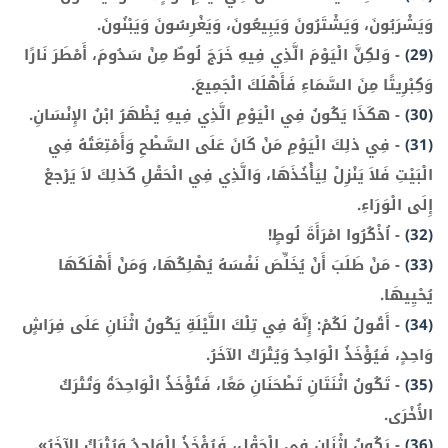
وَيَشْرَبُونَ، وَيَشْتَرُونَ وَيَبِيعُونَ، وَيَغْرِسُونَ وَيَبْنُونَ.
(29)
-
وَلكِنَّ الْيَوْمَ الَّذِي فِيهِ خَرَجَ لُوطٌ مِنْ سَدُومَ، أَمْطَرَ نَارًا
وَكِبْرِيتًا مِنَ السَّمَاءِ فَأَهْلَكَ الْجَمِيعَ.
(30)
-
هكَذَا يَكُونُ فِي الْيَوْمِ الَّذِي فِيهِ يُظْهَرُ ابْنُ الإِنْسَانِ.
(31)
-
فِي ذلِكَ الْيَوْمِ مَنْ كَانَ عَلَى السَّطْحِ وَأَمْتِعَتُهُ فِي
الْبَيْتِ فَلاَ يَنْزِلْ لِيَأْخُذَهَا، وَالَّذِي فِي الْحَقْلِ كَذلِكَ لاَ يَرْجعْ
إِلَى الْوَرَاءِ.
(32)
-
اُذْكُرُوا امْرَأَةَ لُوطٍ!
(33)
-
مَنْ طَلَبَ أَنْ يُخَلِّصَ نَفْسَهُ يُهْلِكُهَا، وَمَنْ أَهْلَكَهَا
يُحْيِيهَا.
(34)
-
أَقُولُ لَكُمْ: إِنَّهُ فِي تِلْكَ اللَّيْلَةِ يَكُونُ اثْنَانِ عَلَى فِرَاشٍ
وَاحِدٍ، فَيُؤْخَذُ الْوَاحِدُ وَيُتْرَكُ الآخَرُ.
(35)
-
تَكُونُ اثْنَتَانِ تَطْحَنَانِ مَعًا، فَتُؤْخَذُ الْوَاحِدَةُ وَتُتْرَكُ
الأُخْرَى.
(36)
-
يَكُونُ اثْنَانِ فِي الْحَقْلِ، فَيُؤْخَذُ الْوَاحِدُ وَيُتْرَكُ الآخَرُ».