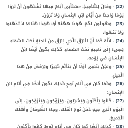
(22)
-
وَقَالَ لِلتَّلاَمِيذِ: «سَتَأْتِي أَيَّامٌ فِيهَا تَشْتَهُونَ أَنْ تَرَوْا
يَوْمًا وَاحِدًا مِنْ أَيَّامِ ابْنِ الإِنْسَانِ وَلاَ تَرَوْنَ.
(23)
-
وَيَقُولُونَ لَكُمْ: هُوَذَا ههُنَا! أَوْ: هُوَذَا هُنَاكَ! لاَ تَذْهَبُوا
وَلاَ تَتْبَعُوا،
(24)
-
لأَنَّهُ كَمَا أَنَّ الْبَرْقَ الَّذِي يَبْرُقُ مِنْ نَاحِيَةٍ تَحْتَ السَّمَاءِ
يُضِيءُ إِلَى نَاحِيَةٍ تَحْتَ السَّمَاءِ، كَذلِكَ يَكُونُ أَيْضًا ابْنُ
الإِنْسَانِ فِي يَوْمِهِ.
(25)
-
وَلكِنْ يَنْبَغِي أَوَّلًا أَنْ يَتَأَلَّمَ كَثِيرًا وَيُرْفَضَ مِنْ هذَا
الْجِيلِ.
(26)
-
وَكَمَا كَانَ فِي أَيَّامِ نُوحٍ كَذلِكَ يَكُونُ أَيْضًا فِي أَيَّامِ ابْنِ
الإِنْسَانِ:
(27)
-
كَانُوا يَأْكُلُونَ وَيَشْرَبُونَ، وَيُزَوِّجُونَ وَيَتَزَوَّجُونَ، إِلَى
الْيَوْمِ الَّذِي فِيهِ دَخَلَ نُوحٌ الْفُلْكَ، وَجَاءَ الطُّوفَانُ وَأَهْلَكَ
الْجَمِيعَ.
(28)
-
كَذلِكَ أَيْضًا كَمَا كَانَ فِي أَيَّامِ لُوطٍ: كَانُوا يَأْكُلُونَ