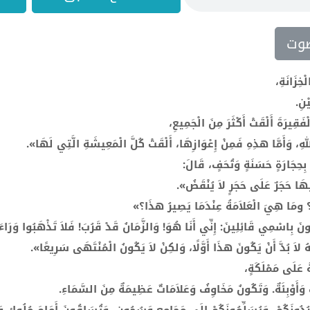
وت
خِزَانَةِ،
ْنِ.
فَقِيرَةَ أَلْقَتْ أَكْثَرَ مِنَ الْجَمِيعِ،
لهِ، وَأَمَّا هذِهِ فَمِنْ إِعْوَازِهَا، أَلْقَتْ كُلَّ الْمَعِيشَةِ الَّتِي لَهَا».
ٌ بِحِجَارَةٍ حَسَنَةٍ وَتُحَفٍ، قَالَ:
يهَا حَجَرٌ عَلَى حَجَرٍ لاَ يُنْقَضُ».
؟ ومَا هِيَ الْعَلاَمَةُ عِنْدَمَا يَصِيرُ هذَا؟»
ونَ بِاسْمِي قَائِلِينَ: إِنِّي أَنَا هُوَ! وَالزَّمَانُ قَدْ قَرُبَ! فَلاَ تَذْهَبُوا وَرَاء
َهُ لاَ بُدَّ أَنْ يَكُونَ هذَا أَوَّلًا، وَلكِنْ لاَ يَكُونُ الْمُنْتَهَى سَرِيعًا».
ةٌ عَلَى مَمْلَكَةٍ،
وَأَوْبِئَةٌ. وَتَكُونُ مَخَاوِفُ وَعَلاَمَاتٌ عَظِيمَةٌ مِنَ السَّمَاءِ.