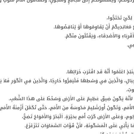
َطْرُدُونَكُمْ، وَيُسَلِّمُونَكُمْ إِلَى مَجَامِعٍ وَسُجُونٍ، وَتُسَاقُونَ أَمَامَ مُلُوكٍ 
ِكَيْ تَحْتَجُّوا،
عُ مُعَانِدِيكُمْ أَنْ يُقَاوِمُوهَا أَوْ يُنَاقِضُوهَا.
ْرِبَاءِ وَالأَصْدِقَاءِ، وَيَقْتُلُونَ مِنْكُمْ.
مِي.
ِذٍ اعْلَمُوا أَنَّهُ قَدِ اقْتَرَبَ خَرَابُهَا.
جِبَالِ، وَالَّذِينَ فِي وَسْطِهَا فَلْيَفِرُّوا خَارِجًا، وَالَّذِينَ فِي الْكُوَرِ فَلاَ ي
ُوبٌ.
امِ! لأَنَّهُ يَكُونُ ضِيقٌ عَظِيمٌ عَلَى الأَرْضِ وَسُخْطٌ عَلَى هذَا الشَّعْبِ.
ُمَمِ، وَتَكُونُ أُورُشَلِيمُ مَدُوسَةً مِنَ الأُمَمِ، حَتَّى تُكَمَّلَ أَزْمِنَةُ الأُمَمِ.
، وَعَلَى الأَرْضِ كَرْبُ أُمَمٍ بحَيْرَةٍ. اَلْبَحْرُ وَالأَمْوَاجُ تَضِجُّ،
يَأْتِي عَلَى الْمَسْكُونَةِ، لأَنَّ قُوَّاتِ السَّمَاوَاتِ تَتَزَعْزَعُ.