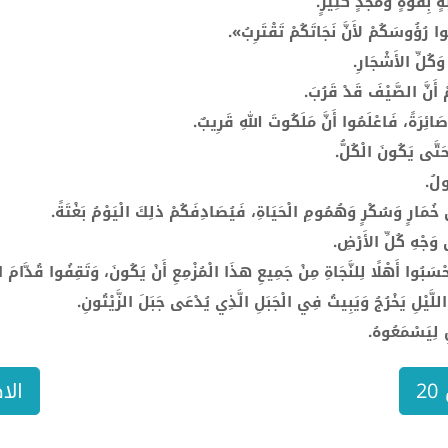
 بِقُوَّةٍ وَمَجْدٍ كَثِيرٍ.
ا رُؤُوسَكُمْ لأَنَّ نَجَاتَكُمْ تَقْتَرِبُ».
َكُلِّ الأَشْجَارِ.
 أَنَّ الصَّيْفَ قَدْ قَرُبَ.
صَائِرَةً، فَاعْلَمُوا أَنَّ مَلَكُوتَ اللهِ قَرِيبٌ.
َتَّى يَكُونَ الْكُلُّ.
ولُ.
ي خُمَارٍ وَسُكْرٍ وَهُمُومِ الْحَيَاةِ، فَيُصَادِفَكُمْ ذلِكَ الْيَوْمُ بَغْتَةً.
 وَجْهِ كُلِّ الأَرْضِ.
سَبُوا أَهْلًا لِلنَّجَاةِ مِنْ جَمِيعِ هذَا الْمُزْمِعِ أَنْ يَكُونَ، وَتَقِفُوا قُدَّامَ ا
َّيْلِ يَخْرُجُ وَيَبِيتُ فِي الْجَبَلِ الَّذِي يُدْعَى جَبَلَ الزَّيْتُونِ.
ِ لِيَسْمَعُوهُ.
2
الا