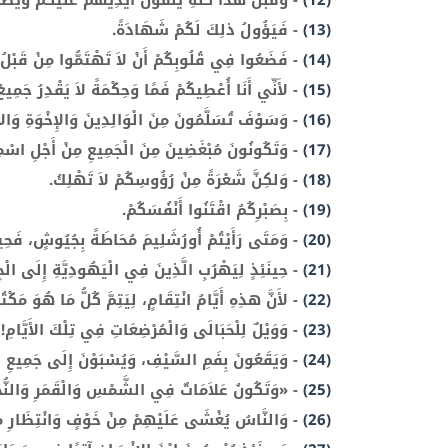
(12)
-
وَقَبْلَ هذَا كُلِّهِ يُلْقُونَ أَيْدِيَهُمْ عَلَيْكُمْ وَي
(13)
-
فَيَؤُولُ ذلِكَ لَكُمْ شَهَادَةً.
(14)
-
فَضَعُوا فِي قُلُوبِكُمْ أَنْ لاَ تَهْتَمُّوا مِنْ قَبْلُ ل
(15)
-
لأَنِّي أَنَا أُعْطِيكُمْ فَمًا وَحِكْمَةً لاَ يَقْدِرُ جَمِي
(16)
-
وَسَوْفَ تُسَلَّمُونَ مِنَ الْوَالِدِينَ وَالإِخْوَةِ وَالأَق
(17)
-
وَتَكُونُونَ مُبْغَضِينَ مِنَ الْجَمِيعِ مِنْ أَجْلِ اسْ
(18)
-
وَلكِنَّ شَعْرَةً مِنْ رُؤُوسِكُمْ لاَ تَهْلِكُ.
(19)
-
بِصَبْرِكُمُ اقْتَنُوا أَنْفُسَكُمْ.
(20)
-
وَمَتَى رَأَيْتُمْ أُورُشَلِيمَ مُحَاطَةً بِجُيُوشٍ، فَحِينَئ
(21)
-
حِينَئِذٍ لِيَهْرُبِ الَّذِينَ فِي الْيَهُودِيَّةِ إِلَى الْ
(22)
-
لأَنَّ هذِهِ أَيَّامُ انْتِقَامٍ، لِيَتِمَّ كُلُّ مَا هُوَ مَكْت
(23)
-
وَوَيْلٌ لِلْحَبَالَى وَالْمُرْضِعَاتِ فِي تِلْكَ الأَيَّ
(24)
-
وَيَقَعُونَ بِفَمِ السَّيْفِ، وَيُسْبَوْنَ إِلَى جَمِيعِ الأ
(25)
-
«وَتَكُونُ عَلاَمَاتٌ فِي الشَّمْسِ وَالْقَمَرِ وَالنُّجُومِ
(26)
-
وَالنَّاسُ يُغْشَى عَلَيْهِمْ مِنْ خَوْفٍ وَانْتِظَارِ مَا 