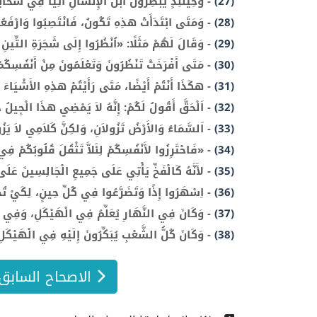
(27)
-
وَحِينَئِذٍ يُبْصِرُونَ ابْنَ الإِنْسَانِ آتِيًا فِي سَحَابَةٍ
(28)
-
وَمَتَى ابْتَدَأَتْ هذِهِ تَكُونُ، فَانْتَصِبُوا وَارْفَعُو
(29)
-
وَقَالَ لَهُمْ مَثَلًا: «اُنْظُرُوا إِلَى شَجَرَةِ التِّينِ و
(30)
-
مَتَى أَفْرَخَتْ تَنْظُرُونَ وَتَعْلَمُونَ مِنْ أَنْفُسِكُمْ
(31)
-
هكَذَا أَنْتُمْ أَيْضًا، مَتَى رَأَيْتُمْ هذِهِ الأَشْيَاءَ 
(32)
-
اَلْحَقَّ أَقُولُ لَكُمْ: إِنَّهُ لاَ يَمْضِي هذَا الْجِيلُ ح
(33)
-
اَلسَّمَاءُ وَالأَرْضُ تَزُولاَنِ، وَلكِنَّ كَلاَمِي لاَ يَزُ
(34)
-
«فَاحْتَرِزُوا لأَنْفُسِكُمْ لِئَلاَّ تَثْقُلَ قُلُوبُكُمْ فِ
(35)
-
لأَنَّهُ كَالْفَخِّ يَأْتِي عَلَى جَمِيعِ الْجَالِسِينَ عَلَى
(36)
-
اِسْهَرُوا إِذًا وَتَضَرَّعُوا فِي كُلِّ حِينٍ، لِكَيْ تُحْ
(37)
-
وَكَانَ فِي النَّهَارِ يُعَلِّمُ فِي الْهَيْكَلِ، وَفِي الل
(38)
-
وَكَانَ كُلُّ الشَّعْبِ يُبَكِّرُونَ إِلَيْهِ فِي الْهَيْكَل
الاصحاح السابق 0