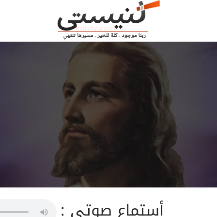
أستماع صوتى :