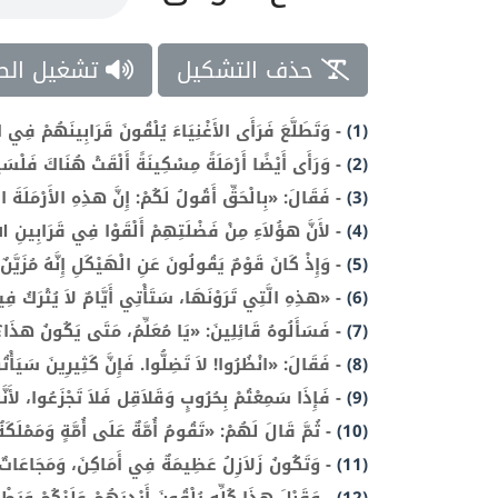
حذف التشكيل
تشغيل الص
(1)
-
وَتَطَلَّعَ فَرَأَى الأَغْنِيَاءَ يُلْقُونَ قَرَابِينَهُمْ فِي الْ
(2)
-
وَرَأَى أَيْضًا أَرْمَلَةً مِسْكِينَةً أَلْقَتْ هُنَاكَ فَلْسَي
(3)
-
فَقَالَ: «بِالْحَقِّ أَقُولُ لَكُمْ: إِنَّ هذِهِ الأَرْمَلَةَ الْ
(4)
-
لأَنَّ هؤُلاَءِ مِنْ فَضْلَتِهِمْ أَلْقَوْا فِي قَرَابِينِ ال
(5)
-
وَإِذْ كَانَ قَوْمٌ يَقُولُونَ عَنِ الْهَيْكَلِ إِنَّهُ مُزَيَّن
(6)
-
«هذِهِ الَّتِي تَرَوْنَهَا، سَتَأْتِي أَيَّامٌ لاَ يُتْرَكُ فِ
(7)
-
فَسَأَلُوهُ قَائِلِينَ: «يَا مُعَلِّمُ، مَتَى يَكُونُ هذَا
(8)
-
فَقَالَ: «انْظُرُوا! لاَ تَضِلُّوا. فَإِنَّ كَثِيرِينَ سَيَأْتُ
(9)
-
فَإِذَا سَمِعْتُمْ بِحُرُوبٍ وَقَلاَقِل فَلاَ تَجْزَعُوا، لأَنّ
(10)
-
ثُمَّ قَالَ لَهُمْ: «تَقُومُ أُمَّةٌ عَلَى أُمَّةٍ وَمَمْلَكَ
(11)
-
وَتَكُونُ زَلاَزِلُ عَظِيمَةٌ فِي أَمَاكِنَ، وَمَجَاعَاتٌ 