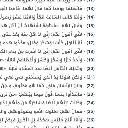
(12)
-
فَذَاكَ يُرِيكُمَا عِلِّيَّةً كَبِيرَةً مَفْرُوشَةً. هُنَاكَ أَ
(13)
-
فَانْطَلَقَا وَوَجَدَا كَمَا قَالَ لَهُمَا، فَأَعَدَّا الْفِ
(14)
-
وَلَمَّا كَانَتِ السَّاعَةُ اتَّكَأَ وَالاثْنَا عَشَرَ رَسُولً
(15)
-
وَقَالَ لَهُمْ: «شَهْوَةً اشْتَهَيْتُ أَنْ آكُلَ هذَا الْف
(16)
-
لأَنِّي أَقُولُ لَكُمْ: إِنِّي لاَ آكُلُ مِنْهُ بَعْدُ حَتَّ
(17)
-
ثُمَّ تَنَاوَلَ كَأْسًا وَشَكَرَ وَقَالَ: «خُذُوا هذِهِ وَ
(18)
-
لأَنِّي أَقُولُ لَكُمْ: إِنِّي لاَ أَشْرَبُ مِنْ نِتَاجِ الْكَ
(19)
-
وَأَخَذَ خُبْزًا وَشَكَرَ وَكَسَّرَ وَأَعْطَاهُمْ قَائِلًا
(20)
-
وَكَذلِكَ الْكَأْسَ أَيْضًا بَعْدَ الْعَشَاءِ قَائِلًا: «
(21)
-
وَلكِنْ هُوَذَا يَدُ الَّذِي يُسَلِّمُنِي هِيَ مَعِي عَلَ
(22)
-
وَابْنُ الإِنْسَانِ مَاضٍ كَمَا هُوَ مَحْتُومٌ، وَلكِنْ وَ
(23)
-
فَابْتَدَأُوا يَتَسَاءَلُونَ فِيمَا بَيْنَهُمْ: «مَنْ تَرَى
(24)
-
وَكَانَتْ بَيْنَهُمْ أَيْضًا مُشَاجَرَةٌ مَنْ مِنْهُمْ يُظَنُّ أ
(25)
-
فَقَالَ لَهُمْ: «مُلُوكُ الأُمَمِ يَسُودُونَهُمْ، وَالْمُ
(26)
-
وَأَمَّا أَنْتُمْ فَلَيْسَ هكَذَا، بَلِ الْكَبِيرُ فِيكُمْ لِيَ