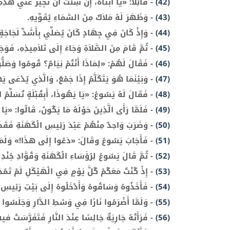
(42)
-
قَائِلًا: «يَا أَبَتَاهُ، إِنْ شِئْتَ أَنْ تُجِيزَ عَنِّي هذِه
(43)
-
وَظَهَرَ لَهُ مَلاَكٌ مِنَ السَّمَاءِ يُقَوِّيهِ.
(44)
-
وَإِذْ كَانَ فِي جِهَادٍ كَانَ يُصَلِّي بِأَشَدِّ لَجَاجَةٍ
(45)
-
ثُمَّ قَامَ مِنَ الصَّلاَةِ وَجَاءَ إِلَى تَلاَمِيذِهِ، فَوَجَ
(46)
-
فَقَالَ لَهُمْ: «لِمَاذَا أَنْتُمْ نِيَامٌ؟ قُومُوا وَصَلُّوا
(47)
-
وَبَيْنَمَا هُوَ يَتَكَلَّمُ إِذَا جَمْعٌ، وَالَّذِي يُدْعَى يَ
(48)
-
فَقَالَ لَهُ يَسُوعُ: «يَا يَهُوذَا، أَبِقُبْلَةٍ تُسَلِّمُ 
(49)
-
فَلَمَّا رَأَى الَّذِينَ حَوْلَهُ مَا يَكُونُ، قَالُوا: «يَا
(50)
-
وَضَرَبَ وَاحِدٌ مِنْهُمْ عَبْدَ رَئِيسِ الْكَهَنَةِ فَقَطَع
(51)
-
فَأَجَابَ يَسُوعُ وقَالَ: «دَعُوا إِلَى هذَا!» وَلَمَسَ أ
(52)
-
ثُمَّ قَالَ يَسُوعُ لِرُؤَسَاءِ الْكَهَنَةِ وَقُوَّادِ جُنْدِ
(53)
-
إِذْ كُنْتُ مَعَكُمْ كُلَّ يَوْمٍ فِي الْهَيْكَلِ لَمْ تَمُ
(54)
-
فَأَخَذُوهُ وَسَاقُوهُ وَأَدْخَلُوهُ إِلَى بَيْتِ رَئِيسِ ال
(55)
-
وَلَمَّا أَضْرَمُوا نَارًا فِي وَسْطِ الدَّارِ وَجَلَسُوا 
(56)
-
فَرَأَتْهُ جَارِيَةٌ جَالِسًا عِنْدَ النَّارِ فَتَفَرَّسَتْ 