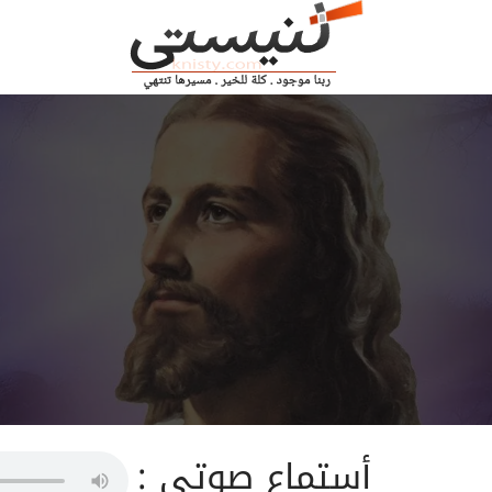
أستماع صوتى :