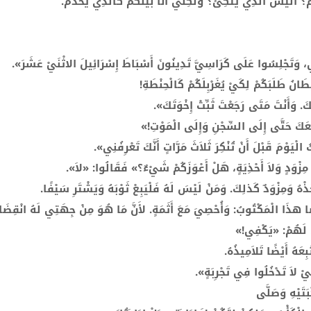
مُ؟ أَلَيْسَ الَّذِي يَتَّكِئُ؟ وَلكِنِّي أَنَا بَيْنَكُمْ كَالَّذِي يَخْدُمُ.
، وَتَجْلِسُوا عَلَى كَرَاسِيَّ تَدِينُونَ أَسْبَاطَ إِسْرَائِيلَ الاثْنَيْ عَشَرَ».
نُ طَلَبَكُمْ لِكَيْ يُغَرْبِلَكُمْ كَالْحِنْطَةِ!
َ. وَأَنْتَ مَتَى رَجَعْتَ ثَبِّتْ إِخْوَتَكَ».
مَعَكَ حَتَّى إِلَى السِّجْنِ وَإِلَى الْمَوْتِ!»
يَوْمَ قَبْلَ أَنْ تُنْكِرَ ثَلاَثَ مَرَّاتٍ أَنَّكَ تَعْرِفُنِي».
 مِزْوَدٍ وَلاَ أَحْذِيَةٍ، هَلْ أَعْوَزَكُمْ شَيْءٌ؟» فَقَالُوا: «لاَ».
 وَمِزْوَدٌ كَذلِكَ. وَمَنْ لَيْسَ لَهُ فَلْيَبِعْ ثَوْبَهُ وَيَشْتَرِ سَيْفًا.
أَيْضًا هذَا الْمَكْتُوبُ: وَأُحْصِيَ مَعَ أَثَمَةٍ. لأَنَّ مَا هُوَ مِنْ جِهَتِي لَهُ انْقِضَا
َ لَهُمْ: «يَكْفِي!»
عَهُ أَيْضًا تَلاَمِيذُهُ.
يْ لاَ تَدْخُلُوا فِي تَجْرِبَةٍ».
بَتَيْهِ وَصَلَّى