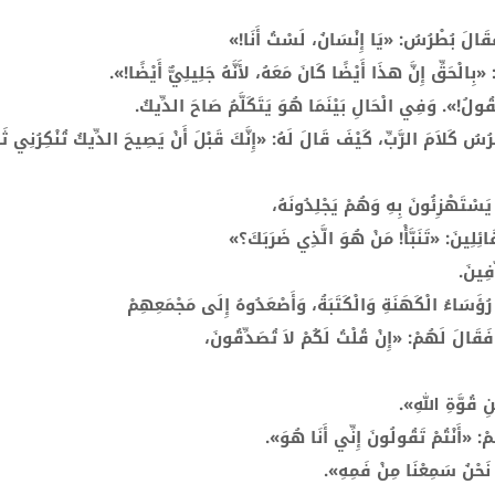
فَقَالَ بُطْرُسُ: «يَا إِنْسَانُ، لَسْتُ أَنَا!»
 «بِالْحَقِّ إِنَّ هذَا أَيْضًا كَانَ مَعَهُ، لأَنَّهُ جَلِيلِيٌّ أَيْضًا!».
ولُ!». وَفِي الْحَالِ بَيْنَمَا هُوَ يَتَكَلَّمُ صَاحَ الدِّيكُ.
رُسُ كَلاَمَ الرَّبِّ، كَيْفَ قَالَ لَهُ: «إِنَّكَ قَبْلَ أَنْ يَصِيحَ الدِّيكُ تُنْكِرُنِي ثَل
َسْتَهْزِئُونَ بِهِ وَهُمْ يَجْلِدُونَهُ،
ائِلِينَ: «تَنَبَّأْ! مَنْ هُوَ الَّذِي ضَرَبَكَ؟»
ِفِينَ.
رُؤَسَاءُ الْكَهَنَةِ وَالْكَتَبَةُ، وَأَصْعَدُوهُ إِلَى مَجْمَعِهِمْ
فَقَالَ لَهُمْ: «إِنْ قُلْتُ لَكُمْ لاَ تُصَدِّقُونَ،
ِ قُوَّةِ اللهِ».
: «أَنْتُمْ تَقُولُونَ إِنِّي أَنَا هُوَ».
 نَحْنُ سَمِعْنَا مِنْ فَمِهِ».