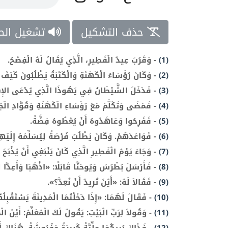
حذف التشكيل
تشغيل الص
(1)
-
وَقَرُبَ عِيدُ الْفَطِيرِ، الَّذِي يُقَالُ لَهُ الْفِصْحُ.
(2)
-
وَكَانَ رُؤَسَاءُ الْكَهَنَةِ وَالْكَتَبَةُ يَطْلُبُونَ كَيْفَ 
(3)
-
فَدَخَلَ الشَّيْطَانُ فِي يَهُوذَا الَّذِي يُدْعَى الإِسْخ
(4)
-
فَمَضَى وَتَكَلَّمَ مَعَ رُؤَسَاءِ الْكَهَنَةِ وَقُوَّادِ الْجُن
(5)
-
فَفَرِحُوا وَعَاهَدُوهُ أَنْ يُعْطُوهُ فِضَّةً.
(6)
-
فَوَاعَدَهُمْ. وَكَانَ يَطْلُبُ فُرْصَةً لِيُسَلِّمَهُ إِلَيْهِ
(7)
-
وَجَاءَ يَوْمُ الْفَطِيرِ الَّذِي كَانَ يَنْبَغِي أَنْ يُذْبَحَ
(8)
-
فَأَرْسَلَ بُطْرُسَ وَيُوحَنَّا قَائِلًا: «اذْهَبَا وَأَعِدَّا لَ
(9)
-
فَقَالاَ لَهُ: «أَيْنَ تُرِيدُ أَنْ نُعِدَّ؟».
(10)
-
فَقَالَ لَهُمَا: «إِذَا دَخَلْتُمَا الْمَدِينَةَ يَسْتَقْبِلُكُ
(11)
-
وَقُولاَ لِرَبِّ الْبَيْتِ: يَقُولُ لَكَ الْمُعَلِّمُ: أَيْنَ 