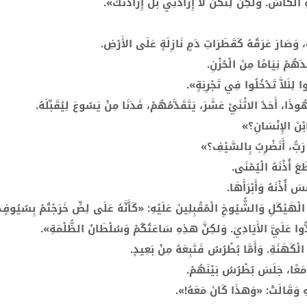
ِ الْكَأْسَ. وَلكِنْ لِتَكُنْ لاَ إِرَادَتِي بَلْ إِرَادَتُكَ».
، وَصَارَ عَرَقُهُ كَقَطَرَاتِ دَمٍ نَازِلَةٍ عَلَى الأَرْضِ.
دَهُمْ نِيَامًا مِنَ الْحُزْنِ.
 لِئَلاَّ تَدْخُلُوا فِي تَجْرِبَةٍ».
هُوذَا، أَحَدُ الاثْنَيْ عَشَرَ، يَتَقَدَّمُهُمْ، فَدَنَا مِنْ يَسُوعَ لِيُقَبِّلَهُ.
ابْنَ الإِنْسَانِ؟»
 رَبُّ، أَنَضْرِبُ بِالسَّيْفِ؟»
َ أُذْنَهُ الْيُمْنَى.
ُذْنَهُ وَأَبْرَأَهَا.
 الْهَيْكَلِ وَالشُّيُوخِ الْمُقْبِلِينَ عَلَيْهِ: «كَأَنَّهُ عَلَى لِصٍّ خَرَجْتُمْ بِسُيُوف
دُّوا عَلَيَّ الأَيَادِيَ. وَلكِنَّ هذِهِ سَاعَتُكُمْ وَسُلْطَانُ الظُّلْمَةِ».
ْكَهَنَةِ. وَأَمَّا بُطْرُسُ فَتَبِعَهُ مِنْ بَعِيدٍ.
مَعًا، جَلَسَ بُطْرُسُ بَيْنَهُمْ.
فيهِ وَقَالَتْ: «وَهذَا كَانَ مَعَهُ!».