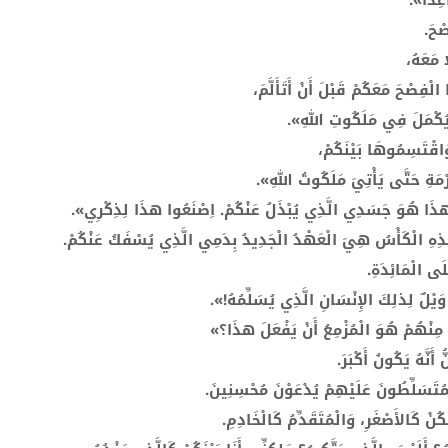
عِدَّا».
صْحَ.
ا مَعَهُ،
ِصْحَ مَعَكُمْ قَبْلَ أَنْ أَتَأَلَّمَ،
ى يُكْمَلَ فِي مَلَكُوتِ اللهِ».
اقْتَسِمُوهَا بَيْنَكُمْ،
رْمَةِ حَتَّى يَأْتِيَ مَلَكُوتُ اللهِ».
: «هذَا هُوَ جَسَدِي الَّذِي يُبْذَلُ عَنْكُمْ. اِصْنَعُوا هذَا لِذِكْرِي».
هذِهِ الْكَأْسُ هِيَ الْعَهْدُ الْجَدِيدُ بِدَمِي الَّذِي يُسْفَكُ عَنْكُمْ.
ى الْمَائِدَةِ.
يْلٌ لِذلِكَ الإِنْسَانِ الَّذِي يُسَلِّمُهُ!».
 مِنْهُمْ هُوَ الْمُزْمِعُ أَنْ يَفْعَلَ هذَا؟»
َنَّهُ يَكُونُ أَكْبَرَ.
تَسَلِّطُونَ عَلَيْهِمْ يُدْعَوْنَ مُحْسِنِينَ.
كُنْ كَالأَصْغَرِ، وَالْمُتَقَدِّمُ كَالْخَادِمِ.