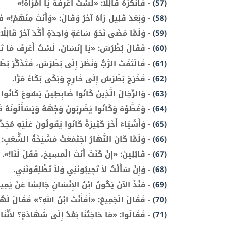
(57)
-
فَأَنْكَرَهُ قَائِلًا: «لَسْتُ أَعْرِفُهُ يَا امْرَأَةُ!»
(58)
-
وَبَعْدَ قَلِيل رَآهُ آخَرُ وَقَالَ: «وَأَنْتَ مِنْهُمْ!» 
(59)
-
وَلَمَّا مَضَى نَحْوُ سَاعَةٍ وَاحِدَةٍ أَكَّدَ آخَرُ قَائِلًا:
(60)
-
فَقَالَ بُطْرُسُ: «يَا إِنْسَانُ، لَسْتُ أَعْرِفُ مَا تَقُ
(61)
-
فَالْتَفَتَ الرَّبُّ وَنَظَرَ إِلَى بُطْرُسَ، فَتَذَكَّرَ بُطْ
(62)
-
فَخَرَجَ بُطْرُسُ إِلَى خَارِجٍ وَبَكَى بُكَاءً مُرًّا.
(63)
-
وَالرِّجَالُ الَّذِينَ كَانُوا ضَابِطِينَ يَسُوعَ كَانُوا ي
(64)
-
وَغَطَّوْهُ وَكَانُوا يَضْرِبُونَ وَجْهَهُ وَيَسْأَلُونَهُ قَ
(65)
-
وَأَشْيَاءَ أُخَرَ كَثِيرَةً كَانُوا يَقُولُونَ عَلَيْهِ مُجَدّ
(66)
-
وَلَمَّا كَانَ النَّهَارُ اجْتَمَعَتْ مَشْيَخَةُ الشَّعْبِ: 
(67)
-
قَائِلِينَ: «إِنْ كُنْتَ أَنْتَ الْمسِيحَ، فَقُلْ لَنَا!». 
(68)
-
وَإِنْ سَأَلْتُ لاَ تُجِيبُونَنِي وَلاَ تُطْلِقُونَنِي.
(69)
-
مُنْذُ الآنَ يَكُونُ ابْنُ الإِنْسَانِ جَالِسًا عَنْ يَمِين
(70)
-
فَقَالَ الْجَمِيعُ: «أَفَأَنْتَ ابْنُ اللهِ؟» فَقَالَ لَهُمْ
(71)
-
فَقَالُوا: «مَا حَاجَتُنَا بَعْدُ إِلَى شَهَادَةٍ؟ لأَنَّنَا