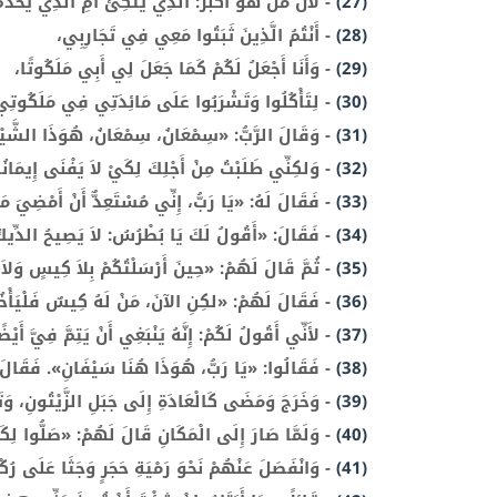
(27)
-
لأَنْ مَنْ هُوَ أَكْبَرُ: أَلَّذِي يَتَّكِئُ أَمِ الَّذِي يَخْدُ
(28)
-
أَنْتُمُ الَّذِينَ ثَبَتُوا مَعِي فِي تَجَارِبِي،
(29)
-
وَأَنَا أَجْعَلُ لَكُمْ كَمَا جَعَلَ لِي أَبِي مَلَكُوتًا،
(30)
-
لِتَأْكُلُوا وَتَشْرَبُوا عَلَى مَائِدَتِي فِي مَلَكُوتِي
(31)
-
وَقَالَ الرَّبُّ: «سِمْعَانُ، سِمْعَانُ، هُوَذَا الشَّيْطَا
(32)
-
وَلكِنِّي طَلَبْتُ مِنْ أَجْلِكَ لِكَيْ لاَ يَفْنَى إِيمَانُك
(33)
-
فَقَالَ لَهُ: «يَا رَبُّ، إِنِّي مُسْتَعِدٌّ أَنْ أَمْضِيَ 
(34)
-
فَقَالَ: «أَقُولُ لَكَ يَا بُطْرُسُ: لاَ يَصِيحُ الدِّيكُ الْ
(35)
-
ثُمَّ قَالَ لَهُمْ: «حِينَ أَرْسَلْتُكُمْ بِلاَ كِيسٍ وَلاَ
(36)
-
فَقَالَ لَهُمْ: «لكِنِ الآنَ، مَنْ لَهُ كِيسٌ فَلْيَأْخُذْهُ
(37)
-
لأَنِّي أَقُولُ لَكُمْ: إِنَّهُ يَنْبَغِي أَنْ يَتِمَّ فِيَّ 
(38)
-
فَقَالُوا: «يَا رَبُّ، هُوَذَا هُنَا سَيْفَانِ». فَقَال
(39)
-
وَخَرَجَ وَمَضَى كَالْعَادَةِ إِلَى جَبَلِ الزَّيْتُونِ، وَتَبِ
(40)
-
وَلَمَّا صَارَ إِلَى الْمَكَانِ قَالَ لَهُمْ: «صَلُّوا لِكَ
(41)
-
وَانْفَصَلَ عَنْهُمْ نَحْوَ رَمْيَةِ حَجَرٍ وَجَثَا عَلَى رُكْ