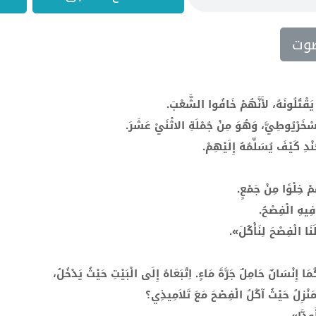
وت
يَقْتُلُونَهُ، لأَنَّهُمْ خَافُوا الشَّعْبَ.
َرْيُوطِيَّ، وَهُوَ مِنْ جُمْلَةِ الاثْنَيْ عَشَرَ.
ْدِ كَيْفَ يُسَلِّمُهُ إِلَيْهِمْ.
مْ خِلْوًا مِنْ جَمْعٍ.
 فِيهِ الْفِصْحُ.
نَا الْفِصْحَ لِنَأْكُلَ».
مَا إِنْسَانٌ حَامِلٌ جَرَّةَ مَاءٍ. اِتْبَعَاهُ إِلَى الْبَيْتِ حَيْثُ يَدْخُلُ،
الْمَنْزِلُ حَيْثُ آكُلُ الْفِصْحَ مَعَ تَلاَمِيذِي؟