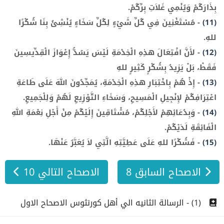
بِذَارَكُمْ وَيُنْمِي غَلاَتِ بِرِّكُمْ.
(11)
-
مُسْتَغْنِينَ فِي كُلِّ شَيْءٍ لِكُلِّ سَخَاءٍ يُنْشِئُ بِنَا شُكْرًا
للهِ.
(12)
-
لأَنَّ افْتِعَالَ هذِهِ الْخِدْمَةِ لَيْسَ يَسُدُّ إِعْوَازَ الْقِدِّيسِينَ
فَقَطْ، بَلْ يَزِيدُ بِشُكْرٍ كَثِيرٍ للهِ
(13)
-
إِذْ هُمْ بِاخْتِبَارِ هذِهِ الْخِدْمَةِ، يُمَجِّدُونَ اللهَ عَلَى طَاعَةِ
اعْتِرَافِكُمْ لإِنْجِيلِ الْمَسِيحِ، وَسَخَاءِ التَّوْزِيعِ لَهُمْ وَلِلْجَمِيعِ.
(14)
-
وَبِدُعَائِهِمْ لأَجْلِكُمْ، مُشْتَاقِينَ إِلَيْكُمْ مِنْ أَجْلِ نِعْمَةِ اللهِ
الْفَائِقَةِ لَدَيْكُمْ.
(15)
-
فَشُكْرًا للهِ عَلَى عَطِيَّتِهِ الَّتِي لاَ يُعَبَّرُ عَنْهَا.
الاصحاح السابق 8
الاصحاح التالي 10
(1) - الرسالة الثانيه الي أهل كورنثوس الاصحاح الاول