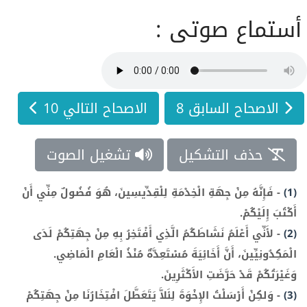
أستماع صوتى :
الاصحاح السابق 8
الاصحاح التالي 10
حذف التشكيل
تشغيل الصوت
(1)
-
فَإِنَّهُ مِنْ جِهَةِ الْخِدْمَةِ لِلْقِدِّيسِينَ، هُوَ فُضُولٌ مِنِّي أَنْ
أَكْتُبَ إِلَيْكُمْ.
(2)
-
لأَنِّي أَعْلَمُ نَشَاطَكُمُ الَّذِي أَفْتَخِرُ بِهِ مِنْ جِهَتِكُمْ لَدَى
الْمَكِدُونِيِّينَ، أَنَّ أَخَائِيَةَ مُسْتَعِدَّةٌ مُنْذُ الْعَامِ الْمَاضِي.
وَغَيْرَتُكُمْ قَدْ حَرَّضَتِ الأَكْثَرِينَ.
(3)
-
وَلكِنْ أَرْسَلْتُ الإِخْوَةَ لِئَلاَّ يَتَعَطَّلَ افْتِخَارُنَا مِنْ جِهَتِكُمْ