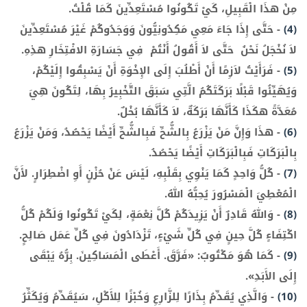
مِنْ هذَا الْقَبِيلِ، كَيْ تَكُونُوا مُسْتَعِدِّينَ كَمَا قُلْتُ.
(4)
-
حَتَّى إِذَا جَاءَ مَعِي مَكِدُونِيُّونَ وَوَجَدُوكُمْ غَيْرَ مُسْتَعِدِّينَ
لاَ نُخْجَلُ نَحْنُ ­ حَتَّى لاَ أَقُولُ أَنْتُمْ ­ فِي جَسَارَةِ الافْتِخَارِ هذِهِ.
(5)
-
فَرَأَيْتُ لاَزِمًا أَنْ أَطْلُبَ إِلَى الإِخْوَةِ أَنْ يَسْبِقُوا إِلَيْكُمْ،
وَيُهَيِّئُوا قَبْلًا بَرَكَتَكُمُ الَّتِي سَبَقَ التَّخْبِيرُ بِهَا، لِتَكُونَ هِيَ
مُعَدَّةً هكَذَا كَأَنَّهَا بَرَكَةٌ، لاَ كَأَنَّهَا بُخْلٌ.
(6)
-
هذَا وَإِنَّ مَنْ يَزْرَعُ بِالشُّحِّ فَبِالشُّحِّ أَيْضًا يَحْصُدُ، وَمَنْ يَزْرَعُ
بِالْبَرَكَاتِ فَبِالْبَرَكَاتِ أَيْضًا يَحْصُدُ.
(7)
-
كُلُّ وَاحِدٍ كَمَا يَنْوِي بِقَلْبِهِ، لَيْسَ عَنْ حُزْنٍ أَوِ اضْطِرَارٍ. لأَنَّ
الْمُعْطِيَ الْمَسْرُورَ يُحِبُّهُ اللهُ.
(8)
-
وَاللهُ قَادِرٌ أَنْ يَزِيدَكُمْ كُلَّ نِعْمَةٍ، لِكَيْ تَكُونُوا وَلَكُمْ كُلُّ
اكْتِفَاءٍ كُلَّ حِينٍ فِي كُلِّ شَيْءٍ، تَزْدَادُونَ فِي كُلِّ عَمَل صَالِحٍ.
(9)
-
كَمَا هُوَ مَكْتُوبٌ: «فَرَّقَ. أَعْطَى الْمَسَاكِينَ. بِرُّهُ يَبْقَى
إِلَى الأَبَدِ».
(10)
-
وَالَّذِي يُقَدِّمُ بِذَارًا لِلزَّارِعِ وَخُبْزًا لِلأَكْلِ، سَيُقَدِّمُ وَيُكَثِّرُ