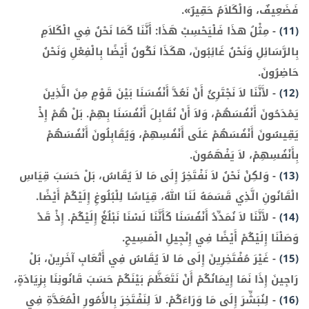
فَضَعِيفٌ، وَالْكَلاَمُ حَقِيرٌ».
(11)
-
مِثْلُ هذَا فَلْيَحْسِبْ هَذَا: أَنَّنَا كَمَا نَحْنُ فِي الْكَلاَمِ
بِالرَّسَائِلِ وَنَحْنُ غَائِبُونَ، هكَذَا نَكُونُ أَيْضًا بِالْفِعْلِ وَنَحْنُ
حَاضِرُونَ.
(12)
-
لأَنَّنَا لاَ نَجْتَرِئُ أَنْ نَعُدَّ أَنْفُسَنَا بَيْنَ قَوْمٍ مِنَ الَّذِينَ
يَمْدَحُونَ أَنْفُسَهُمْ، وَلاَ أَنْ نُقَابِلَ أَنْفُسَنَا بِهِمْ. بَلْ هُمْ إِذْ
يَقِيسُونَ أَنْفُسَهُمْ عَلَى أَنْفُسِهِمْ، وَيُقَابِلُونَ أَنْفُسَهُمْ
بِأَنْفُسِهِمْ، لاَ يَفْهَمُونَ.
(13)
-
وَلكِنْ نَحْنُ لاَ نَفْتَخِرُ إِلَى مَا لاَ يُقَاسُ، بَلْ حَسَبَ قِيَاسِ
الْقَانُونِ الَّذِي قَسَمَهُ لَنَا اللهُ، قِيَاسًا لِلْبُلُوغِ إِلَيْكُمْ أَيْضًا.
(14)
-
لأَنَّنَا لاَ نُمَدِّدُ أَنْفُسَنَا كَأَنَّنَا لَسْنَا نَبْلُغُ إِلَيْكُمْ. إِذْ قَدْ
وَصَلْنَا إِلَيْكُمْ أَيْضًا فِي إِنْجِيلِ الْمَسِيحِ.
(15)
-
غَيْرَ مُفْتَخِرِينَ إِلَى مَا لاَ يُقَاسُ فِي أَتْعَابِ آخَرِينَ، بَلْ
رَاجِينَ ­إِذَا نَمَا إِيمَانُكُمْ­ أَنْ نَتَعَظَّمَ بَيْنَكُمْ حَسَبَ قَانُونِنَا بِزِيَادَةٍ،
(16)
-
لِنُبَشِّرَ إِلَى مَا وَرَاءَكُمْ. لاَ لِنَفْتَخِرَ بِالأُمُورِ الْمُعَدَّةِ فِي