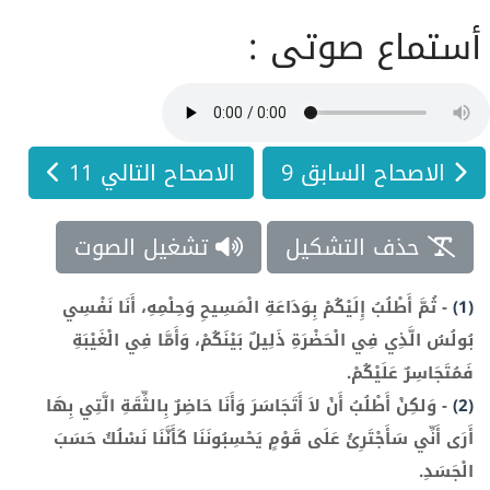
أستماع صوتى :
الاصحاح السابق 9
الاصحاح التالي 11
حذف التشكيل
تشغيل الصوت
(1)
-
ثُمَّ أَطْلُبُ إِلَيْكُمْ بِوَدَاعَةِ الْمَسِيحِ وَحِلْمِهِ، أَنَا نَفْسِي
بُولُسُ الَّذِي فِي الْحَضْرَةِ ذَلِيلٌ بَيْنَكُمْ، وَأَمَّا فِي الْغَيْبَةِ
فَمُتَجَاسِرٌ عَلَيْكُمْ.
(2)
-
وَلكِنْ أَطْلُبُ أَنْ لاَ أَتَجَاسَرَ وَأَنَا حَاضِرٌ بِالثِّقَةِ الَّتِي بِهَا
أَرَى أَنِّي سَأَجْتَرِئُ عَلَى قَوْمٍ يَحْسِبُونَنَا كَأَنَّنَا نَسْلُكُ حَسَبَ
الْجَسَدِ.