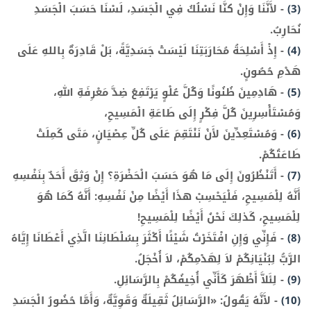
(3)
-
لأَنَّنَا وَإِنْ كنَّا نَسْلُكُ فِي الْجَسَدِ، لَسْنَا حَسَبَ الْجَسَدِ
نُحَارِبُ.
(4)
-
إِذْ أَسْلِحَةُ مُحَارَبَتِنَا لَيْسَتْ جَسَدِيَّةً، بَلْ قَادِرَةٌ بِاللهِ عَلَى
هَدْمِ حُصُونٍ.
(5)
-
هَادِمِينَ ظُنُونًا وَكُلَّ عُلْوٍ يَرْتَفِعُ ضِدَّ مَعْرِفَةِ اللهِ،
وَمُسْتَأْسِرِينَ كُلَّ فِكْرٍ إِلَى طَاعَةِ الْمَسِيحِ،
(6)
-
وَمُسْتَعِدِّينَ لأَنْ نَنْتَقِمَ عَلَى كُلِّ عِصْيَانٍ، مَتَى كَمِلَتْ
طَاعَتُكُمْ.
(7)
-
أَتَنْظُرُونَ إِلَى مَا هُوَ حَسَبَ الْحَضْرَةِ؟ إِنْ وَثِقَ أَحَدٌ بِنَفْسِهِ
أَنَّهُ لِلْمَسِيحِ، فَلْيَحْسِبْ هذَا أَيْضًا مِنْ نَفْسِهِ: أَنَّهُ كَمَا هُوَ
لِلْمَسِيحِ، كَذلِكَ نَحْنُ أَيْضًا لِلْمَسِيحِ!
(8)
-
فَإِنِّي وَإِنِ افْتَخَرْتُ شَيْئًا أَكْثَرَ بِسُلْطَانِنَا الَّذِي أَعْطَانَا إِيَّاهُ
الرَّبُّ لِبُنْيَانِكُمْ لاَ لِهَدْمِكُمْ، لاَ أُخْجَلُ.
(9)
-
لِئَلاَّ أَظْهَرَ كَأَنِّي أُخِيفُكُمْ بِالرَّسَائِلِ.
(10)
-
لأَنَّهُ يَقُولُ: «الرَّسَائِلُ ثَقِيلَةٌ وَقَوِيَّةٌ، وَأَمَّا حُضُورُ الْجَسَدِ