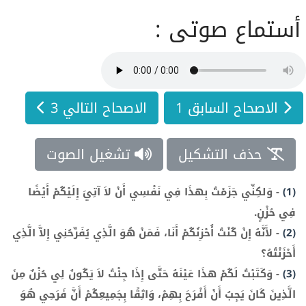
أستماع صوتى :
الاصحاح السابق 1
الاصحاح التالي 3
حذف التشكيل
تشغيل الصوت
(1)
-
وَلكِنِّي جَزَمْتُ بِهذَا فِي نَفْسِي أَنْ لاَ آتِيَ إِلَيْكُمْ أَيْضًا
فِي حُزْنٍ.
(2)
-
لأَنَّهُ إِنْ كُنْتُ أُحْزِنُكُمْ أَنَا، فَمَنْ هُوَ الَّذِي يُفَرِّحُنِي إِلاَّ الَّذِي
أَحْزَنْتُهُ؟
(3)
-
وَكَتَبْتُ لَكُمْ هذَا عَيْنَهُ حَتَّى إِذَا جِئْتُ لاَ يَكُونُ لِي حُزْنٌ مِنَ
الَّذِينَ كَانَ يَجِبُ أَنْ أَفْرَحَ بِهِمْ، وَاثِقًا بِجَمِيعِكُمْ أَنَّ فَرَحِي هُوَ