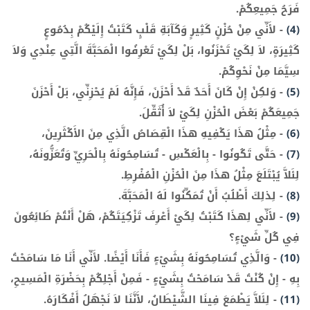
فَرَحُ جَمِيعِكُمْ.
(4)
-
لأَنِّي مِنْ حُزْنٍ كَثِيرٍ وَكَآبَةِ قَلْبٍ كَتَبْتُ إِلَيْكُمْ بِدُمُوعٍ
كَثِيرَةٍ، لاَ لِكَيْ تَحْزَنُوا، بَلْ لِكَيْ تَعْرِفُوا الْمَحَبَّةَ الَّتِي عِنْدِي وَلاَ
سِيَّمَا مِنْ نَحْوِكُمْ.
(5)
-
وَلكِنْ إِنْ كَانَ أَحَدٌ قَدْ أَحْزَنَ، فَإِنَّهُ لَمْ يُحْزِنِّي، بَلْ أَحْزَنَ
جَمِيعَكُمْ بَعْضَ الْحُزْنِ لِكَيْ لاَ أُثَقِّلَ.
(6)
-
مِثْلُ هذَا يَكْفِيهِ هذَا الْقِصَاصُ الَّذِي مِنَ الأَكْثَرِينَ،
(7)
-
حَتَّى تَكُونُوا - بِالْعَكْسِ - تُسَامِحُونَهُ بِالْحَرِيِّ وَتُعَزُّونَهُ،
لِئَلاَّ يُبْتَلَعَ مِثْلُ هذَا مِنَ الْحُزْنِ الْمُفْرِطِ.
(8)
-
لِذلِكَ أَطْلُبُ أَنْ تُمَكِّنُوا لَهُ الْمَحَبَّةَ.
(9)
-
لأَنِّي لِهذَا كَتَبْتُ لِكَيْ أَعْرِفَ تَزْكِيَتَكُمْ، هَلْ أَنْتُمْ طَائِعُونَ
فِي كُلِّ شَيْءٍ؟
(10)
-
وَالَّذِي تُسَامِحُونَهُ بِشَيْءٍ فَأَنَا أَيْضًا. لأَنِّي أَنَا مَا سَامَحْتُ
بِهِ - إِنْ كُنْتُ قَدْ سَامَحْتُ بِشَيْءٍ - فَمِنْ أَجْلِكُمْ بِحَضْرَةِ الْمَسِيحِ،
(11)
-
لِئَلاَّ يَطْمَعَ فِينَا الشَّيْطَانُ، لأَنَّنَا لاَ نَجْهَلُ أَفْكَارَهُ.