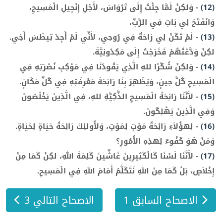
(12)
-
وَلكِنْ لَمَّا جِئْتُ إِلَى تَرُوَاسَ، لأَجْلِ إِنْجِيلِ الْمَسِيحِ،
وَانْفَتَحَ لِي بَابٌ فِي الرَّبِّ،
(13)
-
لَمْ تَكُنْ لِي رَاحَةٌ فِي رُوحِي، لأَنِّي لَمْ أَجِدْ تِيطُسَ أَخِي.
لكِنْ وَدَّعْتُهُمْ فَخَرَجْتُ إِلَى مَكِدُونِيَّةَ.
(14)
-
وَلكِنْ شُكْرًا للهِ الَّذِي يَقُودُنَا فِي مَوْكِبِ نُصْرَتِهِ فِي
الْمَسِيحِ كُلَّ حِينٍ، وَيُظْهِرُ بِنَا رَائِحَةَ مَعْرِفَتِهِ فِي كُلِّ مَكَانٍ.
(15)
-
لأَنَّنَا رَائِحَةُ الْمَسِيحِ الذَّكِيَّةِ للهِ، فِي الَّذِينَ يَخْلُصُونَ
وَفِي الَّذِينَ يَهْلِكُونَ.
(16)
-
لِهؤُلاَءِ رَائِحَةُ مَوْتٍ لِمَوْتٍ، وَلأُولئِكَ رَائِحَةُ حَيَاةٍ لِحَيَاةٍ.
وَمَنْ هُوَ كُفْوءٌ لِهذِهِ الأُمُورِ؟
(17)
-
لأَنَّنَا لَسْنَا كَالْكَثِيرِينَ غَاشِّينَ كَلِمَةَ اللهِ، لكِنْ كَمَا مِنْ
إِخْلاَصٍ، بَلْ كَمَا مِنَ اللهِ نَتَكَلَّمُ أَمَامَ اللهِ فِي الْمَسِيحِ.
الاصحاح السابق 1
الاصحاح التالي 3