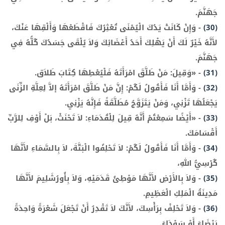
جَهَنَّمَ.
(30)
-
وَإِنْ كَانَتْ يَدُكَ الْيُمْنَى تُعْثِرُكَ فَاقْطَعْهَا وَأَلْقِهَا عَنْكَ،
لأَنَّهُ خَيْرٌ لَكَ أَنْ يَهْلِكَ أَحَدُ أَعْضَائِكَ وَلاَ يُلْقَى جَسَدُكَ كُلُّهُ فِي
جَهَنَّمَ.
(31)
-
«وَقِيلَ: مَنْ طَلَّقَ امْرَأَتَهُ فَلْيُعْطِهَا كِتَابَ طَلاَق.
(32)
-
وَأَمَّا أَنَا فَأَقُولُ لَكُمْ: إِنَّ مَنْ طَلَّقَ امْرَأَتَهُ إلاَّ لِعِلَّةِ الزِّنَى
يَجْعَلُهَا تَزْنِي، وَمَنْ يَتَزَوَّجُ مُطَلَّقَةً فَإِنَّهُ يَزْنِي.
(33)
-
«أَيْضًا سَمِعْتُمْ أَنَّهُ قِيلَ لِلْقُدَمَاءِ: لاَ تَحْنَثْ، بَلْ أَوْفِ لِلرَّبِّ
أَقْسَامَكَ.
(34)
-
وَأَمَّا أَنَا فَأَقُولُ لَكُمْ: لاَ تَحْلِفُوا الْبَتَّةَ، لاَ بِالسَّمَاءِ لأَنَّهَا
كُرْسِيُّ اللهِ،
(35)
-
وَلاَ بِالأَرْضِ لأَنَّهَا مَوْطِئُ قَدَمَيْهِ، وَلاَ بِأُورُشَلِيمَ لأَنَّهَا
مَدِينَةُ الْمَلِكِ الْعَظِيمِ.
(36)
-
وَلاَ تَحْلِفْ بِرَأْسِكَ، لأَنَّكَ لاَ تَقْدِرُ أَنْ تَجْعَلَ شَعْرَةً وَاحِدَةً
بَيْضَاءَ أَوْ سَوْدَاءَ.