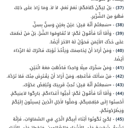
(37)
-
بَلْ لِيَكُنْ كَلاَمُكُمْ: نَعَمْ نَعَمْ، لاَ لاَ. وَمَا زَادَ عَلَى ذلِكَ
فَهُوَ مِنَ الشِّرِّيرِ.
(38)
-
«سَمِعْتُمْ أَنَّهُ قِيلَ: عَيْنٌ بِعَيْنٍ وَسِنٌّ بِسِنٍّ.
(39)
-
وَأَمَّا أَنَا فَأَقُولُ لَكُمْ: لاَ تُقَاوِمُوا الشَّرَّ، بَلْ مَنْ لَطَمَكَ
عَلَى خَدِّكَ الأَيْمَنِ فَحَوِّلْ لَهُ الآخَرَ أَيْضًا.
(40)
-
وَمَنْ أَرَادَ أَنْ يُخَاصِمَكَ وَيَأْخُذَ ثَوْبَكَ فَاتْرُكْ لَهُ الرِّدَاءَ
أَيْضًا.
(41)
-
وَمَنْ سَخَّرَكَ مِيلًا وَاحِدًا فَاذْهَبْ مَعَهُ اثْنَيْنِ.
(42)
-
مَنْ سَأَلَكَ فَأَعْطِهِ، وَمَنْ أَرَادَ أَنْ يَقْتَرِضَ مِنْكَ فَلاَ تَرُدَّهُ.
(43)
-
«سَمِعْتُمْ أَنَّهُ قِيلَ: تُحِبُّ قَرِيبَكَ وَتُبْغِضُ عَدُوَّكَ.
(44)
-
وَأَمَّا أَنَا فَأَقُولُ لَكُمْ: أَحِبُّوا أَعْدَاءَكُمْ. بَارِكُوا لاَعِنِيكُمْ.
أَحْسِنُوا إِلَى مُبْغِضِيكُمْ، وَصَلُّوا لأَجْلِ الَّذِينَ يُسِيئُونَ إِلَيْكُمْ
وَيَطْرُدُونَكُمْ،
(45)
-
لِكَيْ تَكُونُوا أَبْنَاءَ أَبِيكُمُ الَّذِي فِي السَّمَاوَاتِ، فَإِنَّهُ
يُشْرِقُ شَمْسَهُ عَلَى الأَشْرَارِ وَالصَّالِحِينَ، وَيُمْطِرُ عَلَى الأَبْرَارِ