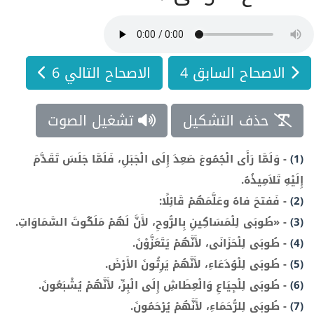
الاصحاح السابق 4
الاصحاح التالي 6
حذف التشكيل
تشغيل الصوت
(1)
-
وَلَمَّا رَأَى الْجُمُوعَ صَعِدَ إِلَى الْجَبَلِ، فَلَمَّا جَلَسَ تَقَدَّمَ
إِلَيْهِ تَلاَمِيذُهُ.
(2)
-
فَفتحَ فاهُ وعَلَّمَهُمْ قَائِلًا:
(3)
-
«طُوبَى لِلْمَسَاكِينِ بِالرُّوحِ، لأَنَّ لَهُمْ مَلَكُوتَ السَّمَاوَاتِ.
(4)
-
طُوبَى لِلْحَزَانَى، لأَنَّهُمْ يَتَعَزَّوْنَ.
(5)
-
طُوبَى لِلْوُدَعَاءِ، لأَنَّهُمْ يَرِثُونَ الأَرْضَ.
(6)
-
طُوبَى لِلْجِيَاعِ وَالْعِطَاشِ إِلَى الْبِرِّ، لأَنَّهُمْ يُشْبَعُونَ.
(7)
-
طُوبَى لِلرُّحَمَاءِ، لأَنَّهُمْ يُرْحَمُونَ.