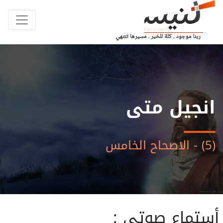
انجيل متى
(5) - الاصحاح الخامس
أستماع صوتى :