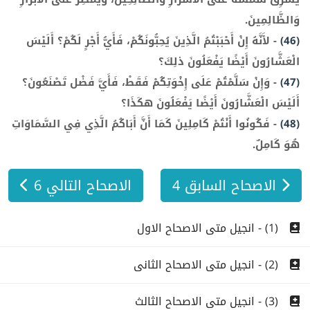
وَالظَّالِمِينَ.
(46)
-
لأَنَّهُ إِنْ أَحْبَبْتُمُ الَّذِينَ يُحِبُّونَكُمْ، فَأَيُّ أَجْرٍ لَكُمْ؟ أَلَيْسَ
الْعَشَّارُونَ أَيْضًا يَفْعَلُونَ ذلِكَ؟
(47)
-
وَإِنْ سَلَّمْتُمْ عَلَى إِخْوَتِكُمْ فَقَطْ، فَأَيَّ فَضْل تَصْنَعُونَ؟
أَلَيْسَ الْعَشَّارُونَ أَيْضًا يَفْعَلُونَ هكَذَا؟
(48)
-
فَكُونُوا أَنْتُمْ كَامِلِينَ كَمَا أَنَّ أَبَاكُمُ الَّذِي فِي السَّمَاوَاتِ
هُوَ كَامِلٌ.
الاصحاح السابق 4
الاصحاح التالي 6
(1) - انجيل متى الاصحاح الاول
(2) - انجيل متى الاصحاح الثانى
(3) - انجيل متى الاصحاح الثالث