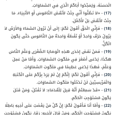
الْحَسَنَةَ، وَيُمَجِّدُوا أَبَاكُمُ الَّذِي فِي السَّمَاوَاتِ.
(17)
-
«لاَ تَظُنُّوا أَنِّي جِئْتُ لأَنْقُضَ النَّامُوسَ أَوِ الأَنْبِيَاءَ. مَا
جِئْتُ لأَنْقُضَ بَلْ لأُكَمِّلَ.
(18)
-
فَإِنِّي الْحَقَّ أَقُولُ لَكُمْ: إِلَى أَنْ تَزُولَ السَّمَاءُ وَالأَرْضُ لاَ
يَزُولُ حَرْفٌ وَاحِدٌ أَوْ نُقْطَةٌ وَاحِدَةٌ مِنَ النَّامُوسِ حَتَّى يَكُونَ
الْكُلُّ.
(19)
-
فَمَنْ نَقَضَ إِحْدَى هذِهِ الْوَصَايَا الصُّغْرَى وَعَلَّمَ النَّاسَ
هكَذَا، يُدْعَى أَصْغَرَ فِي مَلَكُوتِ السَّمَاوَاتِ. وَأَمَّا مَنْ عَمِلَ
وَعَلَّمَ، فَهذَا يُدْعَى عَظِيمًا فِي مَلَكُوتِ السَّمَاوَاتِ.
(20)
-
فَإِنِّي أَقُولُ لَكُمْ: إِنَّكُمْ إِنْ لَمْ يَزِدْ بِرُّكُمْ عَلَى الْكَتَبَةِ
وَالْفَرِّيسِيِّينَ لَنْ تَدْخُلُوا مَلَكُوتَ السَّماوَاتِ.
(21)
-
«قَدْ سَمِعْتُمْ أَنَّهُ قِيلَ لِلْقُدَمَاءِ: لاَ تَقْتُلْ، وَمَنْ قَتَلَ
يَكُونُ مُسْتَوْجِبَ الْحُكْمِ.
(22)
-
وَأَمَّا أَنَا فَأَقُولُ لَكُمْ: إِنَّ كُلَّ مَنْ يَغْضَبُ عَلَى أَخِيهِ بَاطِلًا
يَكُونُ مُسْتَوْجِبَ الْحُكْمِ، وَمَنْ قَالَ لأَخِيهِ: رَقَا، يَكُونُ مُسْتَوْجِبَ