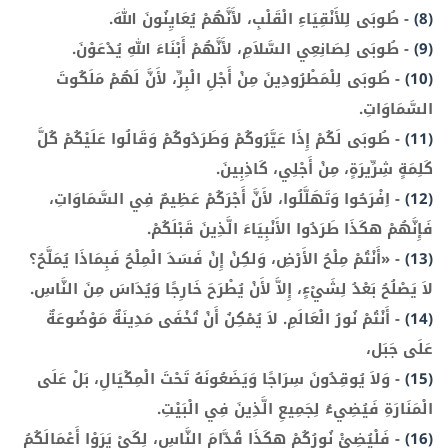
(8)
-
طُوبَى لِلأَنْقِيَاءِ الْقَلْبِ، لأَنَّهُمْ يُعَايِنُونَ اللهَ.
(9)
-
طُوبَى لِصَانِعِي السَّلاَمِ، لأَنَّهُمْ أَبْنَاءَ اللهِ يُدْعَوْنَ.
(10)
-
طُوبَى لِلْمَطْرُودِينَ مِنْ أَجْلِ الْبِرِّ، لأَنَّ لَهُمْ مَلَكُوتَ
السَّمَاوَاتِ.
(11)
-
طُوبَى لَكُمْ إِذَا عَيَّرُوكُمْ وَطَرَدُوكُمْ وَقَالُوا عَلَيْكُمْ كُلَّ
كَلِمَةٍ شِرِّيرَةٍ، مِنْ أَجْلِي، كَاذِبِينَ.
(12)
-
اِفْرَحُوا وَتَهَلَّلُوا، لأَنَّ أَجْرَكُمْ عَظِيمٌ فِي السَّمَاوَاتِ،
فَإِنَّهُمْ هكَذَا طَرَدُوا الأَنْبِيَاءَ الَّذِينَ قَبْلَكُمْ.
(13)
-
«أَنْتُمْ مِلْحُ الأَرْضِ، وَلكِنْ إِنْ فَسَدَ الْمِلْحُ فَبِمَاذَا يُمَلَّحُ؟
لاَ يَصْلُحُ بَعْدُ لِشَيْءٍ، إِلاَّ لأَنْ يُطْرَحَ خَارِجًا وَيُدَاسَ مِنَ النَّاسِ.
(14)
-
أَنْتُمْ نُورُ الْعَالَمِ. لاَ يُمْكِنُ أَنْ تُخْفَى مَدِينَةٌ مَوْضُوعَةٌ
عَلَى جَبَل،
(15)
-
وَلاَ يُوقِدُونَ سِرَاجًا وَيَضَعُونَهُ تَحْتَ الْمِكْيَالِ، بَلْ عَلَى
الْمَنَارَةِ فَيُضِيءُ لِجَمِيعِ الَّذِينَ فِي الْبَيْتِ.
(16)
-
فَلْيُضِئْ نُورُكُمْ هكَذَا قُدَّامَ النَّاسِ، لِكَيْ يَرَوْا أَعْمَالَكُمُ