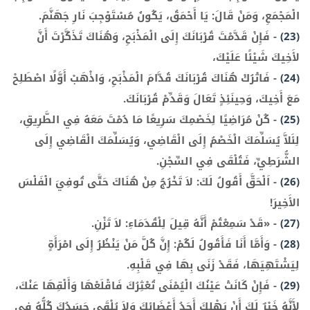
الْمَجْمَعِ، وَمَنْ قَالَ: يَا أَحْمَقُ، يَكُونُ مُسْتَوْجِبَ نَارِ جَهَنَّمَ.
(23)
-
فَإِنْ قَدَّمْتَ قُرْبَانَكَ إِلَى الْمَذْبَحِ، وَهُنَاكَ تَذَكَّرْتَ أَنَّ
لأَخِيكَ شَيْئًا عَلَيْكَ،
(24)
-
فَاتْرُكْ هُنَاكَ قُرْبَانَكَ قُدَّامَ الْمَذْبَحِ، وَاذْهَبْ أَوَّلًا اصْطَلِحْ
مَعَ أَخِيكَ، وَحِينَئِذٍ تَعَالَ وَقَدِّمْ قُرْبَانَكَ.
(25)
-
كُنْ مُرَاضِيًا لِخَصْمِكَ سَرِيعًا مَا دُمْتَ مَعَهُ فِي الطَّرِيقِ،
لِئَلاَّ يُسَلِّمَكَ الْخَصْمُ إِلَى الْقَاضِي، وَيُسَلِّمَكَ الْقَاضِي إِلَى
الشُّرَطِيِّ، فَتُلْقَى فِي السِّجْنِ.
(26)
-
اَلْحَقَّ أَقُولُ لَكَ: لاَ تَخْرُجُ مِنْ هُنَاكَ حَتَّى تُوفِيَ الْفَلْسَ
الأَخِيرَ!
(27)
-
«قَدْ سَمِعْتُمْ أَنَّهُ قِيلَ لِلْقُدَمَاءِ: لاَ تَزْنِ.
(28)
-
وَأَمَّا أَنَا فَأَقُولُ لَكُمْ: إِنَّ كُلَّ مَنْ يَنْظُرُ إِلَى امْرَأَةٍ
لِيَشْتَهِيَهَا، فَقَدْ زَنَى بِهَا فِي قَلْبِهِ.
(29)
-
فَإِنْ كَانَتْ عَيْنُكَ الْيُمْنَى تُعْثِرُكَ فَاقْلَعْهَا وَأَلْقِهَا عَنْكَ،
لأَنَّهُ خَيْرٌ لَكَ أَنْ يَهْلِكَ أَحَدُ أَعْضَائِكَ وَلاَ يُلْقَى جَسَدُكَ كُلُّهُ فِي