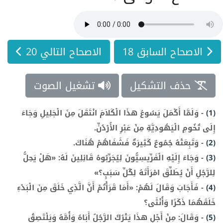
الاصحاح السابق 18
الاصحاح التالي 20
حذف التشكيل
تشغيل الصوت
(1)
-
وَلَمَّا أَكْمَلَ يَسُوعُ هذَا الْكَلاَمَ انْتَقَلَ مِنَ الْجَلِيلِ وَجَاءَ
إِلَى تُخُومِ الْيَهُودِيَّةِ مِنْ عَبْرِ الأُرْدُنِّ.
(2)
-
وَتَبِعَتْهُ جُمُوعٌ كَثِيرَةٌ فَشَفَاهُمْ هُنَاكَ.
(3)
-
وَجَاءَ إِلَيْهِ الْفَرِّيسِيُّونَ لِيُجَرِّبُوهُ قَائِلِينَ لَهُ: «هَلْ يَحِلُّ
لِلرَّجُلِ أَنْ يُطَلِّقَ امْرَأَتَهُ لِكُلِّ سَبَبٍ؟»
(4)
-
فَأَجَابَ وَقَالَ لَهُمْ: «أَمَا قَرَأْتُمْ أَنَّ الَّذِي خَلَقَ مِنَ الْبَدْءِ
خَلَقَهُمَا ذَكَرًا وَأُنْثَى؟
(5)
-
وَقَالَ: مِنْ أَجْلِ هذَا يَتْرُكُ الرَّجُلُ أَبَاهُ وَأُمَّهُ وَيَلْتَصِقُ