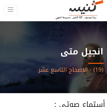
انجيل متى
(19) - الاصحاح التاسع عشر
أستماع صوتى :