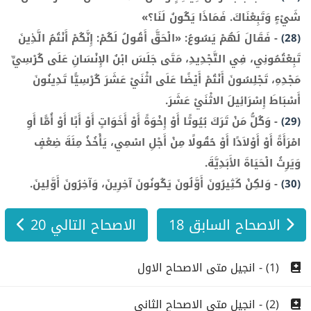
شَيْءٍ وَتَبِعْنَاكَ. فَمَاذَا يَكُونُ لَنَا؟»
(28)
-
فَقَالَ لَهُمْ يَسُوعُ: «الْحَقَّ أَقُولُ لَكُمْ: إِنَّكُمْ أَنْتُمُ الَّذِينَ
تَبِعْتُمُونِي، فِي التَّجْدِيدِ، مَتَى جَلَسَ ابْنُ الإِنْسَانِ عَلَى كُرْسِيِّ
مَجْدِهِ، تَجْلِسُونَ أَنْتُمْ أَيْضًا عَلَى اثْنَيْ عَشَرَ كُرْسِيًّا تَدِينُونَ
أَسْبَاطَ إِسْرَائِيلَ الاثْنَيْ عَشَرَ.
(29)
-
وَكُلُّ مَنْ تَرَكَ بُيُوتًا أَوْ إِخْوَةً أَوْ أَخَوَاتٍ أَوْ أَبًا أَوْ أُمًّا أَوِ
امْرَأَةً أَوْ أَوْلاَدًا أَوْ حُقُولًا مِنْ أَجْلِ اسْمِي، يَأْخُذُ مِئَةَ ضِعْفٍ
وَيَرِثُ الْحَيَاةَ الأَبَدِيَّةَ.
(30)
-
وَلكِنْ كَثِيرُونَ أَوَّلُونَ يَكُونُونَ آخِرِينَ، وَآخِرُونَ أَوَّلِينَ.
الاصحاح السابق 18
الاصحاح التالي 20
(1) - انجيل متى الاصحاح الاول
(2) - انجيل متى الاصحاح الثانى