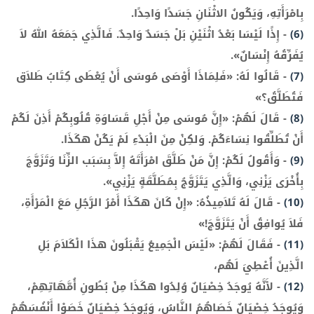
بِامْرَأَتِهِ، وَيَكُونُ الاثْنَانِ جَسَدًا وَاحِدًا.
(6)
-
إِذًا لَيْسَا بَعْدُ اثْنَيْنِ بَلْ جَسَدٌ وَاحِدٌ. فَالَّذِي جَمَعَهُ اللهُ لاَ
يُفَرِّقُهُ إِنْسَانٌ».
(7)
-
قَالُوا لَهُ: «فَلِمَاذَا أَوْصَى مُوسَى أَنْ يُعْطَى كِتَابُ طَلاَق
فَتُطَلَّقُ؟»
(8)
-
قَالَ لَهُمْ: «إِنَّ مُوسَى مِنْ أَجْلِ قَسَاوَةِ قُلُوبِكُمْ أَذِنَ لَكُمْ
أَنْ تُطَلِّقُوا نِسَاءَكُمْ. وَلكِنْ مِنَ الْبَدْءِ لَمْ يَكُنْ هكَذَا.
(9)
-
وَأَقُولُ لَكُمْ: إِنَّ مَنْ طَلَّقَ امْرَأَتَهُ إِلاَّ بِسَبَب الزِّنَا وَتَزَوَّجَ
بِأُخْرَى يَزْنِي، وَالَّذِي يَتَزَوَّجُ بِمُطَلَّقَةٍ يَزْنِي».
(10)
-
قَالَ لَهُ تَلاَمِيذُهُ: «إِنْ كَانَ هكَذَا أَمْرُ الرَّجُلِ مَعَ الْمَرْأَةِ،
فَلاَ يُوافِقُ أَنْ يَتَزَوَّجَ!»
(11)
-
فَقَالَ لَهُمْ: «لَيْسَ الْجَمِيعُ يَقْبَلُونَ هذَا الْكَلاَمَ بَلِ
الَّذِينَ أُعْطِيَ لَهُم،
(12)
-
لأَنَّهُ يُوجَدُ خِصْيَانٌ وُلِدُوا هكَذَا مِنْ بُطُونِ أُمَّهَاتِهِمْ،
وَيُوجَدُ خِصْيَانٌ خَصَاهُمُ النَّاسُ، وَيُوجَدُ خِصْيَانٌ خَصَوْا أَنْفُسَهُمْ