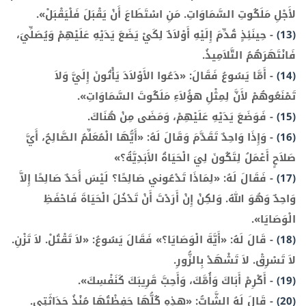
لأَجْلِ مَلَكُوتِ السَّمَاوَاتِ. مَنِ اسْتَطَاعَ أَنْ يَقْبَلَ فَلْيَقْبَلْ».
(13)
-
حِينَئِذٍ قُدِّمَ إِلَيْهِ أَوْلاَدٌ لِكَيْ يَضَعَ يَدَيْهِ عَلَيْهِمْ وَيُصَلِّيَ،
فَانْتَهَرَهُمُ التَّلاَمِيذُ.
(14)
-
أَمَّا يَسُوعُ فَقَالَ: «دَعُوا الأَوْلاَدَ يَأْتُونَ إِلَيَّ وَلاَ
تَمْنَعُوهُمْ لأَنَّ لِمِثْلِ هؤُلاَءِ مَلَكُوتَ السَّمَاوَاتِ».
(15)
-
فَوَضَعَ يَدَيْهِ عَلَيْهِمْ، وَمَضَى مِنْ هُنَاكَ.
(16)
-
وَإِذَا وَاحِدٌ تَقَدَّمَ وَقَالَ لَهُ: «أَيُّهَا الْمُعَلِّمُ الصَّالِحُ، أَيَّ
صَلاَحٍ أَعْمَلُ لِتَكُونَ لِيَ الْحَيَاةُ الأَبَدِيَّةُ؟»
(17)
-
فَقَالَ لَهُ: «لِمَاذَا تَدْعُوني صَالِحًا؟ لَيْسَ أَحَدٌ صَالِحًا إِلاَّ
وَاحِدٌ وَهُوَ اللهُ. وَلكِنْ إِنْ أَرَدْتَ أَنْ تَدْخُلَ الْحَيَاةَ فَاحْفَظِ
الْوَصَايَا».
(18)
-
قَالَ لَهُ: «أَيَّةَ الْوَصَايَا؟» فَقَالَ يَسُوعُ: «لاَ تَقْتُلْ. لاَ تَزْنِ.
لاَ تَسْرِقْ. لاَ تَشْهَدْ بِالزُّورِ.
(19)
-
أَكْرِمْ أَبَاكَ وَأُمَّكَ، وَأَحِبَّ قَرِيبَكَ كَنَفْسِكَ».
(20)
-
قَالَ لَهُ الشَّابُّ: «هذِهِ كُلُّهَا حَفِظْتُهَا مُنْذُ حَدَاثَتِي.