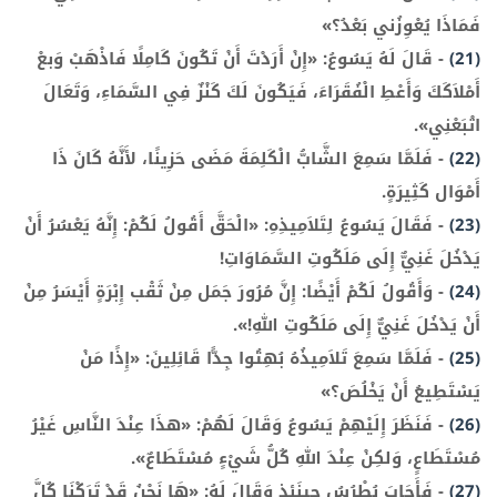
فَمَاذَا يُعْوِزُني بَعْدُ؟»
(21)
-
قَالَ لَهُ يَسُوعُ: «إِنْ أَرَدْتَ أَنْ تَكُونَ كَامِلًا فَاذْهَبْ وَبعْ
أَمْلاَكَكَ وَأَعْطِ الْفُقَرَاءَ، فَيَكُونَ لَكَ كَنْزٌ فِي السَّمَاءِ، وَتَعَالَ
اتْبَعْنِي».
(22)
-
فَلَمَّا سَمِعَ الشَّابُّ الْكَلِمَةَ مَضَى حَزِينًا، لأَنَّهُ كَانَ ذَا
أَمْوَال كَثِيرَةٍ.
(23)
-
فَقَالَ يَسُوعُ لِتَلاَمِيذِهِ: «الْحَقَّ أَقُولُ لَكُمْ: إِنَّهُ يَعْسُرُ أَنْ
يَدْخُلَ غَنِيٌّ إِلَى مَلَكُوتِ السَّمَاوَاتِ!
(24)
-
وَأَقُولُ لَكُمْ أَيْضًا: إِنَّ مُرُورَ جَمَل مِنْ ثَقْب إِبْرَةٍ أَيْسَرُ مِنْ
أَنْ يَدْخُلَ غَنِيٌّ إِلَى مَلَكُوتِ اللهِ!».
(25)
-
فَلَمَّا سَمِعَ تَلاَمِيذُهُ بُهِتُوا جِدًّا قَائِلِينَ: «إِذًا مَنْ
يَسْتَطِيعُ أَنْ يَخْلُصَ؟»
(26)
-
فَنَظَرَ إِلَيْهِمْ يَسُوعُ وَقَالَ لَهُمْ: «هذَا عِنْدَ النَّاسِ غَيْرُ
مُسْتَطَاعٍ، وَلكِنْ عِنْدَ اللهِ كُلُّ شَيْءٍ مُسْتَطَاعٌ».
(27)
-
فَأَجَابَ بُطْرُسُ حِينَئِذٍ وَقَالَ لَهُ: «هَا نَحْنُ قَدْ تَرَكْنَا كُلَّ