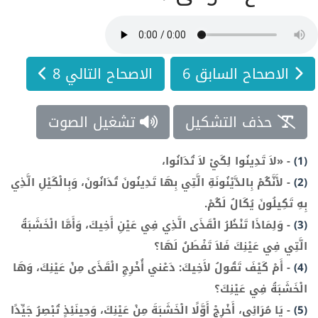
الاصحاح السابق 6
الاصحاح التالي 8
حذف التشكيل
تشغيل الصوت
(1)
-
«لاَ تَدِينُوا لِكَيْ لاَ تُدَانُوا،
(2)
-
لأَنَّكُمْ بِالدَّيْنُونَةِ الَّتِي بِهَا تَدِينُونَ تُدَانُونَ، وَبِالْكَيْلِ الَّذِي
بِهِ تَكِيلُونَ يُكَالُ لَكُمْ.
(3)
-
وَلِمَاذَا تَنْظُرُ الْقَذَى الَّذِي فِي عَيْنِ أَخِيكَ، وَأَمَّا الْخَشَبَةُ
الَّتِي فِي عَيْنِكَ فَلاَ تَفْطَنُ لَهَا؟
(4)
-
أَمْ كَيْفَ تَقُولُ لأَخِيكَ: دَعْني أُخْرِجِ الْقَذَى مِنْ عَيْنِكَ، وَهَا
الْخَشَبَةُ فِي عَيْنِكَ؟
(5)
-
يَا مُرَائِي، أَخْرِجْ أَوَّلًا الْخَشَبَةَ مِنْ عَيْنِكَ، وَحِينَئِذٍ تُبْصِرُ جَيِّدًا