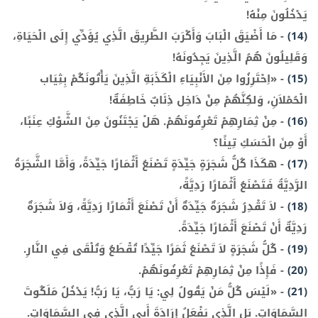
يَدْخُلُونَ مِنْهُ!
(14)
-
مَا أَضْيَقَ الْبَابَ وَأَكْرَبَ الطَّرِيقَ الَّذِي يُؤَدِّي إِلَى الْحَيَاةِ،
وَقَلِيلُونَ هُمُ الَّذِينَ يَجِدُونَهُ!
(15)
-
«اِحْتَرِزُوا مِنَ الأَنْبِيَاءِ الْكَذَبَةِ الَّذِينَ يَأْتُونَكُمْ بِثِيَاب
الْحُمْلاَنِ، وَلكِنَّهُمْ مِنْ دَاخِل ذِئَابٌ خَاطِفَةٌ!
(16)
-
مِنْ ثِمَارِهِمْ تَعْرِفُونَهُمْ. هَلْ يَجْتَنُونَ مِنَ الشَّوْكِ عِنَبًا،
أَوْ مِنَ الْحَسَكِ تِينًا؟
(17)
-
هكَذَا كُلُّ شَجَرَةٍ جَيِّدَةٍ تَصْنَعُ أَثْمَارًا جَيِّدَةً، وَأَمَّا الشَّجَرَةُ
الرَّدِيَّةُ فَتَصْنَعُ أَثْمَارًا رَدِيَّةً،
(18)
-
لاَ تَقْدِرُ شَجَرَةٌ جَيِّدَةٌ أَنْ تَصْنَعَ أَثْمَارًا رَدِيَّةً، وَلاَ شَجَرَةٌ
رَدِيَّةٌ أَنْ تَصْنَعَ أَثْمَارًا جَيِّدَةً.
(19)
-
كُلُّ شَجَرَةٍ لاَ تَصْنَعُ ثَمَرًا جَيِّدًا تُقْطَعُ وَتُلْقَى فِي النَّارِ.
(20)
-
فَإِذًا مِنْ ثِمَارِهِمْ تَعْرِفُونَهُمْ.
(21)
-
«لَيْسَ كُلُّ مَنْ يَقُولُ لِي: يَا رَبُّ، يَا رَبُّ! يَدْخُلُ مَلَكُوتَ
السَّمَاوَاتِ. بَلِ الَّذِي يَفْعَلُ إِرَادَةَ أَبِي الَّذِي فِي السَّمَاوَاتِ.