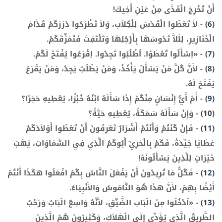
أَنْ تُخْرِجَ الْقَذَى مِنْ عَيْنِ أَخِيكَ!
(6)
-
لاَ تُعْطُوا الْقُدْسَ لِلْكِلاَب، وَلاَ تَطْرَحُوا دُرَرَكُمْ قُدَّامَ
الْخَنَازِيرِ، لِئَلاَّ تَدُوسَهَا بِأَرْجُلِهَا وَتَلْتَفِتَ فَتُمَزِّقَكُمْ.
(7)
-
«اِسْأَلُوا تُعْطَوْا. اُطْلُبُوا تَجِدُوا. اِقْرَعُوا يُفْتَحْ لَكُمْ.
(8)
-
لأَنَّ كُلَّ مَنْ يَسْأَلُ يَأْخُذُ، وَمَنْ يَطْلُبُ يَجِدُ، وَمَنْ يَقْرَعُ
يُفْتَحُ لَهُ.
(9)
-
أَمْ أَيُّ إِنْسَانٍ مِنْكُمْ إِذَا سَأَلَهُ ابْنُهُ خُبْزًا، يُعْطِيهِ حَجَرًا؟
(10)
-
وَإِنْ سَأَلَهُ سَمَكَةً، يُعْطِيهِ حَيَّةً؟
(11)
-
فَإِنْ كُنْتُمْ وَأَنْتُمْ أَشْرَارٌ تَعْرِفُونَ أَنْ تُعْطُوا أَوْلاَدَكُمْ
عَطَايَا جَيِّدَةً، فَكَمْ بِالْحَرِيِّ أَبُوكُمُ الَّذِي فِي السَّمَاوَاتِ، يَهَبُ
خَيْرَاتٍ لِلَّذِينَ يَسْأَلُونَهُ!
(12)
-
فَكُلُّ مَا تُرِيدُونَ أَنْ يَفْعَلَ النَّاسُ بِكُمُ افْعَلُوا هكَذَا أَنْتُمْ
أَيْضًا بِهِمْ، لأَنَّ هذَا هُوَ النَّامُوسُ وَالأَنْبِيَاءُ.
(13)
-
«اُدْخُلُوا مِنَ الْبَاب الضَّيِّقِ، لأَنَّهُ وَاسِعٌ الْبَابُ وَرَحْبٌ
الطَّرِيقُ الَّذِي يُؤَدِّي إِلَى الْهَلاَكِ، وَكَثِيرُونَ هُمُ الَّذِينَ