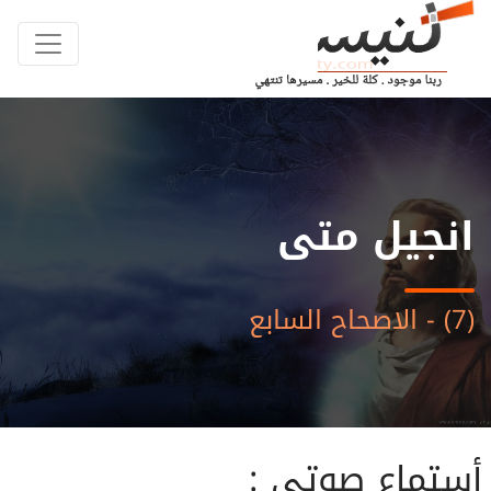
انجيل متى
(7) - الاصحاح السابع
أستماع صوتى :