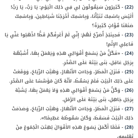
(22)
-
كَثِيرُونَ سَيَقُولُونَ لِي فِي ذلِكَ الْيَوْمِ: يَا رَبُّ، يَا رَبُّ!
أَلَيْسَ بِاسْمِكَ تَنَبَّأْنَا، وَبِاسْمِكَ أَخْرَجْنَا شَيَاطِينَ، وَبِاسْمِكَ
صَنَعْنَا قُوَّاتٍ كَثِيرَةً؟
(23)
-
فَحِينَئِذٍ أُصَرِّحُ لَهُمْ: إِنِّي لَمْ أَعْرِفْكُمْ قَطُّ! اذْهَبُوا عَنِّي يَا
فَاعِلِي الإِثْمِ!
(24)
-
«فَكُلُّ مَنْ يَسْمَعُ أَقْوَالِي هذِهِ وَيَعْمَلُ بِهَا، أُشَبِّهُهُ
بِرَجُل عَاقِل، بَنَى بَيْتَهُ عَلَى الصَّخْرِ.
(25)
-
فَنَزَلَ الْمَطَرُ، وَجَاءَتِ الأَنْهَارُ، وَهَبَّتِ الرِّيَاحُ، وَوَقَعَتْ
عَلَى ذلِكَ الْبَيْتِ فَلَمْ يَسْقُطْ، لأَنَّهُ كَانَ مُؤَسَّسًا عَلَى الصَّخْرِ.
(26)
-
وَكُلُّ مَنْ يَسْمَعُ أَقْوَالِي هذِهِ وَلاَ يَعْمَلُ بِهَا، يُشَبَّهُ
بِرَجُل جَاهِل، بَنَى بَيْتَهُ عَلَى الرَّمْلِ.
(27)
-
فَنَزَلَ الْمَطَرُ، وَجَاءَتِ الأَنْهَارُ، وَهَبَّتِ الرِّيَاحُ، وَصَدَمَتْ
ذلِكَ الْبَيْتَ فَسَقَطَ، وَكَانَ سُقُوطُهُ عَظِيمًا!».
(28)
-
فَلَمَّا أَكْمَلَ يَسُوعُ هذِهِ الأَقْوَالَ بُهِتَتِ الْجُمُوعُ مِنْ
تَعْلِيمِهِ،