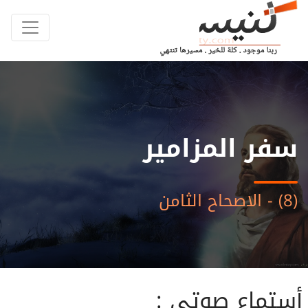
سفر المزامير
(8) - الاصحاح الثامن
أستماع صوتى :