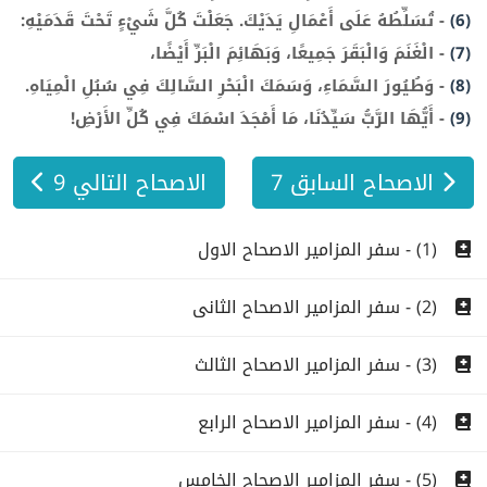
(6)
-
تُسَلِّطُهُ عَلَى أَعْمَالِ يَدَيْكَ. جَعَلْتَ كُلَّ شَيْءٍ تَحْتَ قَدَمَيْهِ:
(7)
-
الْغَنَمَ وَالْبَقَرَ جَمِيعًا، وَبَهَائِمَ الْبَرِّ أَيْضًا،
(8)
-
وَطُيُورَ السَّمَاءِ، وَسَمَكَ الْبَحْرِ السَّالِكَ فِي سُبُلِ الْمِيَاهِ.
(9)
-
أَيُّهَا الرَّبُّ سَيِّدُنَا، مَا أَمْجَدَ اسْمَكَ فِي كُلِّ الأَرْضِ!
الاصحاح السابق 7
الاصحاح التالي 9
(1) - سفر المزامير الاصحاح الاول
(2) - سفر المزامير الاصحاح الثانى
(3) - سفر المزامير الاصحاح الثالث
(4) - سفر المزامير الاصحاح الرابع
(5) - سفر المزامير الاصحاح الخامس