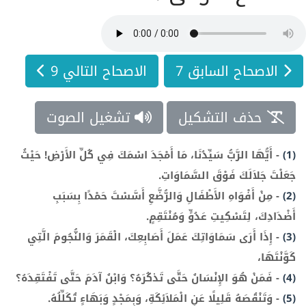
الاصحاح السابق 7
الاصحاح التالي 9
حذف التشكيل
تشغيل الصوت
(1)
-
أَيُّهَا الرَّبُّ سَيِّدُنَا، مَا أَمْجَدَ اسْمَكَ فِي كُلِّ الأَرْضِ! حَيْثُ
جَعَلْتَ جَلاَلَكَ فَوْقَ السَّمَاوَاتِ.
(2)
-
مِنْ أَفْوَاهِ الأَطْفَالِ وَالرُّضَّعِ أَسَّسْتَ حَمْدًا بِسَبَبِ
أَضْدَادِكَ، لِتَسْكِيتِ عَدُوٍّ وَمُنْتَقِمٍ.
(3)
-
إِذَا أَرَى سَمَاوَاتِكَ عَمَلَ أَصَابِعِكَ، الْقَمَرَ وَالنُّجُومَ الَّتِي
كَوَّنْتَهَا،
(4)
-
فَمَنْ هُوَ الإِنْسَانُ حَتَّى تَذكُرَهُ؟ وَابْنُ آدَمَ حَتَّى تَفْتَقِدَهُ؟
(5)
-
وَتَنْقُصَهُ قَلِيلًا عَنِ الْمَلاَئِكَةِ، وَبِمَجْدٍ وَبَهَاءٍ تُكَلِّلُهُ.