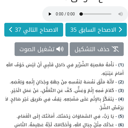
الاصحاح السابق 35
الاصحاح التالي 37
حذف التشكيل
تشغيل الصوت
(1)
-
نَأْمَةُ مَعْصِيَةِ الشِّرِّيرِ فِي دَاخِلِ قَلْبِي أَنْ لَيْسَ خَوْفُ اللهِ
أَمَامَ عَيْنَيْهِ.
(2)
-
لأَنَّهُ مَلَّقَ نَفْسَهُ لِنَفْسِهِ مِنْ جِهَةِ وِجْدَانِ إِثْمِهِ وَبُغْضِهِ.
(3)
-
كَلاَمُ فَمِهِ إِثْمٌ وَغِشٌّ. كَفَّ عَنِ التَّعَقُّلِ، عَنْ عَمَلِ الْخَيْرِ.
(4)
-
يَتَفَكَّرُ بِالإِثْمِ عَلَى مَضْجَعِهِ. يَقِفُ فِي طَرِيق غَيْرِ صَالِحٍ. لاَ
يَرْفُضُ الشَّرَّ.
(5)
-
يَا رَبُّ، فِي السَّمَاوَاتِ رَحْمَتُكَ. أَمَانَتُكَ إِلَى الْغَمَامِ.
(6)
-
عَدْلُكَ مِثْلُ جِبَالِ اللهِ، وَأَحْكَامُكَ لُجَّةٌ عَظِيمَةٌ. النَّاسَ