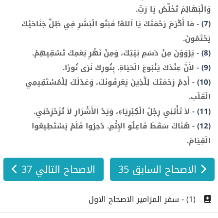
وَالْبَهَائِمَ تُخَلِّصُ يَا رَبُّ.
(7)
-
مَا أَكْرَمَ رَحْمَتَكَ يَا اَللهُ! فَبَنُو الْبَشَرِ فِي ظِلِّ جَنَاحَيْكَ
يَحْتَمُونَ.
(8)
-
يَرْوَوْنَ مِنْ دَسَمِ بَيْتِكَ، وَمِنْ نَهْرِ نِعَمِكَ تَسْقِيهِمْ.
(9)
-
لأَنَّ عِنْدَكَ يَنْبُوعَ الْحَيَاةِ. بِنُورِكَ نَرَى نُورًا.
(10)
-
أَدِمْ رَحْمَتَكَ لِلَّذِينَ يَعْرِفُونَكَ، وَعَدْلَكَ لِلْمُسْتَقِيمِي
الْقَلْب.
(11)
-
لاَ تَأْتِنِي رِجْلُ الْكِبْرِيَاءِ، وَيَدُ الأَشْرَارِ لاَ تُزَحْزِحْنِي.
(12)
-
هُنَاكَ سَقَطَ فَاعِلُو الإِثْمِ. دُحِرُوا فَلَمْ يَسْتَطِيعُوا
الْقِيَامَ.
الاصحاح السابق 35
الاصحاح التالي 37
(1) - سفر المزامير الاصحاح الاول