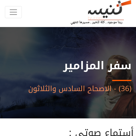
سفر المزامير
(36) - الاصحاح السادس والثلاثون
أستماع صوتى :