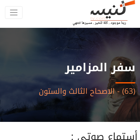
سفر المزامير
(63) - الاصحاح الثالث والستون
أستماع صوتى :