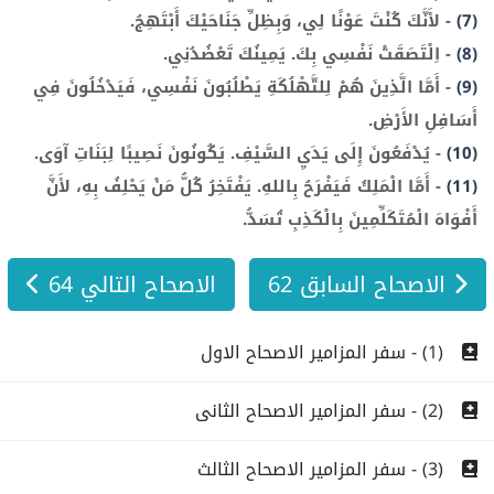
(7)
-
لأَنَّكَ كُنْتَ عَوْنًا لِي، وَبِظِلِّ جَنَاحَيْكَ أَبْتَهِجُ.
(8)
-
اِلْتَصَقَتْ نَفْسِي بِكَ. يَمِينُكَ تَعْضُدُنِي.
(9)
-
أَمَّا الَّذِينَ هُمْ لِلتَّهْلُكَةِ يَطْلُبُونَ نَفْسِي، فَيَدْخُلُونَ فِي
أَسَافِلِ الأَرْضِ.
(10)
-
يُدْفَعُونَ إِلَى يَدَيِ السَّيْفِ. يَكُونُونَ نَصِيبًا لِبَنَاتِ آوَى.
(11)
-
أَمَّا الْمَلِكُ فَيَفْرَحُ بِاللهِ. يَفْتَخِرُ كُلُّ مَنْ يَحْلِفُ بِهِ، لأَنَّ
أَفْوَاهَ الْمُتَكَلِّمِينَ بِالْكَذِبِ تُسَدُّ.
الاصحاح السابق 62
الاصحاح التالي 64
(1) - سفر المزامير الاصحاح الاول
(2) - سفر المزامير الاصحاح الثانى
(3) - سفر المزامير الاصحاح الثالث