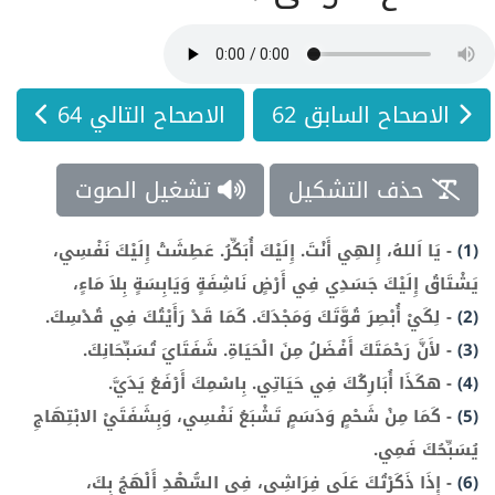
الاصحاح السابق 62
الاصحاح التالي 64
حذف التشكيل
تشغيل الصوت
(1)
-
يَا اَللهُ، إِلهِي أَنْتَ. إِلَيْكَ أُبَكِّرُ. عَطِشَتْ إِلَيْكَ نَفْسِي،
يَشْتَاقُ إِلَيْكَ جَسَدِي فِي أَرْضٍ نَاشِفَةٍ وَيَابِسَةٍ بِلاَ مَاءٍ،
(2)
-
لِكَيْ أُبْصِرَ قُوَّتَكَ وَمَجْدَكَ. كَمَا قَدْ رَأَيْتُكَ فِي قُدْسِكَ.
(3)
-
لأَنَّ رَحْمَتَكَ أَفْضَلُ مِنَ الْحَيَاةِ. شَفَتَايَ تُسَبِّحَانِكَ.
(4)
-
هكَذَا أُبَارِكُكَ فِي حَيَاتِي. بِاسْمِكَ أَرْفَعُ يَدَيَّ.
(5)
-
كَمَا مِنْ شَحْمٍ وَدَسَمٍ تَشْبَعُ نَفْسِي، وَبِشَفَتَيْ الابْتِهَاجِ
يُسَبِّحُكَ فَمِي.
(6)
-
إِذَا ذَكَرْتُكَ عَلَى فِرَاشِي، فِي السُّهْدِ أَلْهَجُ بِكَ،