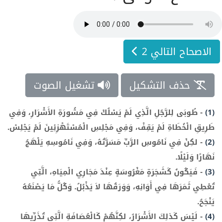
الاصحاح التالي 2
حذف التشكيل
تشغيل الصوت
(1)
-
طُوبَى لِلرَّجُلِ الَّذِي لَمْ يَسْلُكْ فِي مَشُورَةِ الأَشْرَارِ، وَفِي
طَرِيقِ الْخُطَاةِ لَمْ يَقِفْ، وَفِي مَجْلِسِ الْمُسْتَهْزِئِينَ لَمْ يَجْلِسْ.
(2)
-
لكِنْ فِي نَامُوسِ الرَّبِّ مَسَرَّتُهُ، وَفِي نَامُوسِهِ يَلْهَجُ
نَهَارًا وَلَيْلًا.
(3)
-
فَيَكُونُ كَشَجَرَةٍ مَغْرُوسَةٍ عِنْدَ مَجَارِي الْمِيَاهِ، الَّتِي
تُعْطِي ثَمَرَهَا فِي أَوَانِهِ، وَوَرَقُهَا لاَ يَذْبُلُ. وَكُلُّ مَا يَصْنَعُهُ
يَنْجَحُ.
(4)
-
لَيْسَ كَذلِكَ الأَشْرَارُ، لكِنَّهُمْ كَالْعُصَافَةِ الَّتِي تُذَرِّيهَا