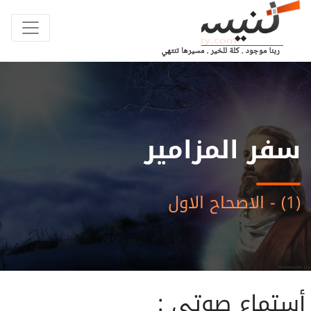
سفر المزامير
(1) - الاصحاح الاول
أستماع صوتى :