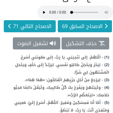
الاصحاح السابق 69
الاصحاح التالي 71
حذف التشكيل
تشغيل الصوت
(1)
-
اَلَّلهُمَّ، إِلَى تَنْجِيَتِي. يَا رَبُّ، إِلَى مَعُونَتِي أَسْرِعْ.
(2)
-
لِيَخْزَ وَيَخْجَلْ طَالِبُو نَفْسِي. لِيَرْتَدَّ إِلَى خَلْفٍ وَيَخْجَلِ
الْمُشْتَهُونَ لِي شَرًّا.
(3)
-
لِيَرْجعْ مِنْ أَجْلِ خِزْيِهِمُ الْقَائِلُونَ: «هَهْ! هَهْ!».
(4)
-
وَلْيَبْتَهِجْ وَيَفْرَحْ بِكَ كُلُّ طَالِبِيكَ، وَلْيَقُلْ دَائِمًا مُحِبُّو
خَلاَصِكَ: «لِيَتَعَظَّمِ الرَّبُّ».
(5)
-
أَمَّا أَنَا فَمِسْكِينٌ وَفَقِيرٌ. اَللَّهُمَّ، أَسْرِعْ إِلَيَّ. مُعِينِي
وَمُنْقِذِي أَنْتَ. يَا رَبُّ، لاَ تَبْطُؤْ.