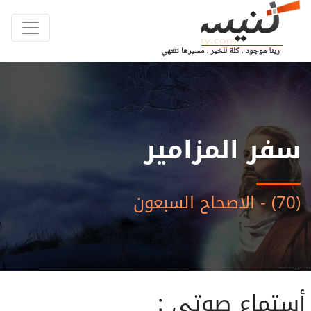
سفر المزامير
(70) - الاصحاح السبعون
أستماع صوتى :