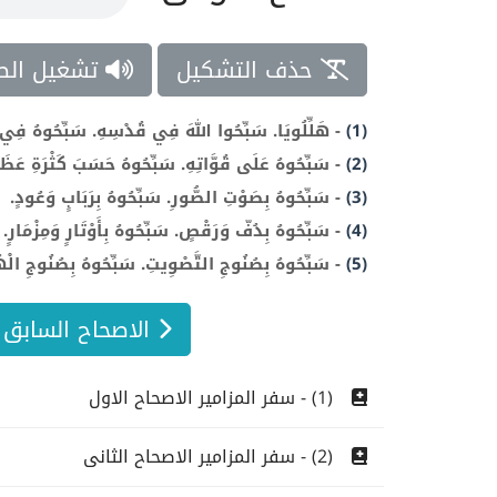
حذف التشكيل
تشغيل الص
(1)
-
هَلِّلُويَا. سَبِّحُوا اللهَ فِي قُدْسِهِ. سَبِّحُوهُ فِي ف
(2)
-
سَبِّحُوهُ عَلَى قُوَّاتِهِ. سَبِّحُوهُ حَسَبَ كَثْرَةِ عَظَم
(3)
-
سَبِّحُوهُ بِصَوْتِ الصُّورِ. سَبِّحُوهُ بِرَبَابٍ وَعُودٍ.
(4)
-
سَبِّحُوهُ بِدُفّ وَرَقْصٍ. سَبِّحُوهُ بِأَوْتَارٍ وَمِزْمَارٍ.
(5)
-
سَبِّحُوهُ بِصُنُوجِ التَّصْوِيتِ. سَبِّحُوهُ بِصُنُوجِ الْهُتَ
الاصحاح السابق 149
(1) - سفر المزامير الاصحاح الاول
(2) - سفر المزامير الاصحاح الثانى