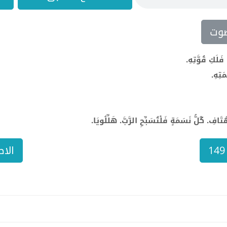
وت
َلَكِ قُوَّتِهِ.
َتِهِ.
افِ. كُلُّ نَسَمَةٍ فَلْتُسَبِّحِ الرَّبَّ. هَلِّلُويَا.
الاص