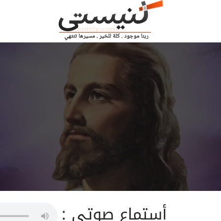
أستماع صوتى :