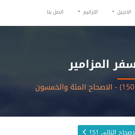
الانجيل
الترانيم
اتصل بنا
فر المزامير
والخمسون
اصحاح التالي 151