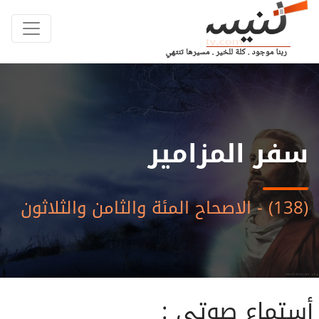
سفر المزامير
(138) - الاصحاح المئة والثامن والثلاثون
أستماع صوتى :