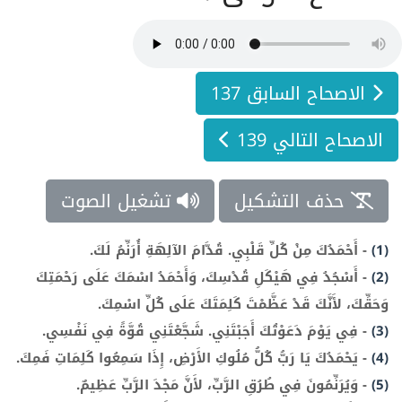
الاصحاح السابق 137
الاصحاح التالي 139
حذف التشكيل
تشغيل الصوت
(1)
-
أَحْمَدُكَ مِنْ كُلِّ قَلْبِي. قُدَّامَ الآلِهَةِ أُرَنِّمُ لَكَ.
(2)
-
أَسْجُدُ فِي هَيْكَلِ قُدْسِكَ، وَأَحْمَدُ اسْمَكَ عَلَى رَحْمَتِكَ
وَحَقِّكَ، لأَنَّكَ قَدْ عَظَّمْتَ كَلِمَتَكَ عَلَى كُلِّ اسْمِكَ.
(3)
-
فِي يَوْمَ دَعَوْتُكَ أَجَبْتَنِي. شَجَّعْتَنِي قُوَّةً فِي نَفْسِي.
(4)
-
يَحْمَدُكَ يَا رَبُّ كُلُّ مُلُوكِ الأَرْضِ، إِذَا سَمِعُوا كَلِمَاتِ فَمِكَ.
(5)
-
وَيُرَنِّمُونَ فِي طُرُقِ الرَّبِّ، لأَنَّ مَجْدَ الرَّبِّ عَظِيمٌ.