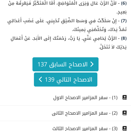
(6)
-
لأَنَّ الرَّبَّ عَال وَيَرَى الْمُتَوَاضِعَ، أَمَّا الْمُتَكَبِّرُ فَيَعْرِفُهُ مِنْ
بَعِيدٍ.
(7)
-
إِنْ سَلَكْتُ فِي وَسَطِ الضِّيْقِ تُحْيِنِي. عَلَى غَضَبِ أَعْدَائِي
تَمُدُّ يَدَكَ، وَتُخَلِّصُنِي يَمِينُكَ.
(8)
-
الرَّبُّ يُحَامِي عَنِّي. يَا رَبُّ، رَحْمَتُكَ إِلَى الأَبَدِ. عَنْ أَعْمَالِ
يَدَيْكَ لاَ تَتَخَلَّ.
الاصحاح السابق 137
الاصحاح التالي 139
(1) - سفر المزامير الاصحاح الاول
(2) - سفر المزامير الاصحاح الثانى
(3) - سفر المزامير الاصحاح الثالث