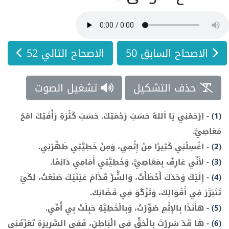
الاصحاح السابق 50
الاصحاح التالي 52
حذف التشكيل
تشغيل الصوت
(1)
-
اِرْحَمْنِي يَا اَللهُ حَسَبَ رَحْمَتِكَ. حَسَبَ كَثْرَةِ رَأْفَتِكَ امْحُ
مَعَاصِيَّ.
(2)
-
اغْسِلْنِي كَثِيرًا مِنْ إِثْمِي، وَمِنْ خَطِيَّتِي طَهِّرْنِي.
(3)
-
لأَنِّي عَارِفٌ بِمَعَاصِيَّ، وَخَطِيَّتِي أَمَامِي دَائِمًا.
(4)
-
إِلَيْكَ وَحْدَكَ أَخْطَأْتُ، وَالشَّرَّ قُدَّامَ عَيْنَيْكَ صَنَعْتُ، لِكَيْ
تَتَبَرَّرَ فِي أَقْوَالِكَ، وَتَزْكُوَ فِي قَضَائِكَ.
(5)
-
هأَنَذَا بِالإِثْمِ صُوِّرْتُ، وَبِالْخَطِيَّةِ حَبِلَتْ بِي أُمِّي.
(6)
-
هَا قَدْ سُرِرْتَ بِالْحَقِّ فِي الْبَاطِنِ، فَفِي السَّرِيرَةِ تُعَرِّفُنِي