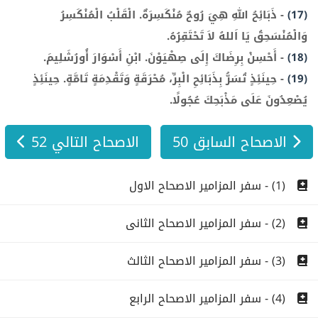
(17)
-
ذَبَائِحُ اللهِ هِيَ رُوحٌ مُنْكَسِرَةٌ. الْقَلْبُ الْمُنْكَسِرُ
وَالْمُنْسَحِقُ يَا اَللهُ لاَ تَحْتَقِرُهُ.
(18)
-
أَحْسِنْ بِرِضَاكَ إِلَى صِهْيَوْنَ. ابْنِ أَسْوَارَ أُورُشَلِيمَ.
(19)
-
حِينَئِذٍ تُسَرُّ بِذَبَائِحِ الْبِرِّ، مُحْرَقَةٍ وَتَقْدِمَةٍ تَامَّةٍ. حِينَئِذٍ
يُصْعِدُونَ عَلَى مَذْبَحِكَ عُجُولًا.
الاصحاح السابق 50
الاصحاح التالي 52
(1) - سفر المزامير الاصحاح الاول
(2) - سفر المزامير الاصحاح الثانى
(3) - سفر المزامير الاصحاح الثالث
(4) - سفر المزامير الاصحاح الرابع