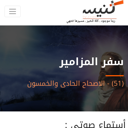
سفر المزامير
(51) - الاصحاح الحادى والخمسون
أستماع صوتى :