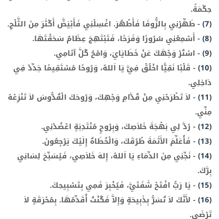
حِكْمَةً.
(7)
-
طَهِّرْنِي بِالزُّوفَا فَأَطْهُرَ. اغْسِلْنِي فَأَبْيَضَّ أَكْثَرَ مِنَ الثَّلْجِ.
(8)
-
أَسْمِعْنِي سُرُورًا وَفَرَحًا، فَتَبْتَهِجَ عِظَامٌ سَحَقْتَهَا.
(9)
-
اسْتُرْ وَجْهَكَ عَنْ خَطَايَايَ، وَامْحُ كُلَّ آثامِي.
(10)
-
قَلْبًا نَقِيًّا اخْلُقْ فِيَّ يَا اَللهُ، وَرُوحًا مُسْتَقِيمًا جَدِّدْ فِي
دَاخِلِي.
(11)
-
لاَ تَطْرَحْنِي مِنْ قُدَّامِ وَجْهِكَ، وَرُوحَكَ الْقُدُّوسَ لاَ تَنْزِعْهُ
مِنِّي.
(12)
-
رُدَّ لِي بَهْجَةَ خَلاَصِكَ، وَبِرُوحٍ مُنْتَدِبَةٍ اعْضُدْنِي.
(13)
-
فَأُعَلِّمَ الأَثَمَةَ طُرُقَكَ، وَالْخُطَاةُ إِلَيْكَ يَرْجِعُونَ.
(14)
-
نَجِّنِي مِنَ الدِّمَاءِ يَا اَللهُ، إِلهَ خَلاَصِي، فَيُسَبِّحَ لِسَانِي
بِرَّكَ.
(15)
-
يَا رَبُّ افْتَحْ شَفَتَيَّ، فَيُخْبِرَ فَمِي بِتَسْبِيحِكَ.
(16)
-
لأَنَّكَ لاَ تُسَرُّ بِذَبِيحَةٍ وَإِلاَّ فَكُنْتُ أُقَدِّمُهَا. بِمُحْرَقَةٍ لاَ
تَرْضَى.