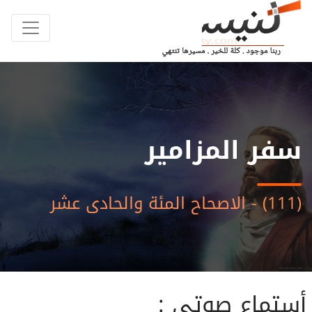
سفر المزامير
(111) - الاصحاح المئة والحادى عشر
أستماع صوتى :