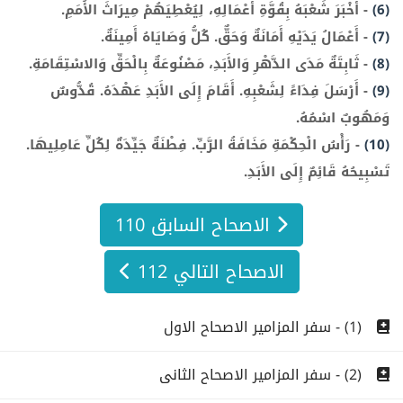
(6)
-
أَخْبَرَ شَعْبَهُ بِقُوَّةِ أَعْمَالِهِ، لِيُعْطِيَهُمْ مِيرَاثَ الأُمَمِ.
(7)
-
أَعْمَالُ يَدَيْهِ أَمَانَةٌ وَحَقٌّ. كُلُّ وَصَايَاهُ أَمِينَةٌ.
(8)
-
ثَابِتَةٌ مَدَى الدَّهْرِ وَالأَبَدِ، مَصْنُوعَةٌ بِالْحَقِّ وَالاسْتِقَامَةِ.
(9)
-
أَرْسَلَ فِدَاءً لِشَعْبِهِ. أَقَامَ إِلَى الأَبَدِ عَهْدَهُ. قُدُّوسٌ
وَمَهُوبٌ اسْمُهُ.
(10)
-
رَأْسُ الْحِكْمَةِ مَخَافَةُ الرَّبِّ. فِطْنَةٌ جَيِّدَةٌ لِكُلِّ عَامِلِيهَا.
تَسْبِيحُهُ قَائِمٌ إِلَى الأَبَدِ.
الاصحاح السابق 110
الاصحاح التالي 112
(1) - سفر المزامير الاصحاح الاول
(2) - سفر المزامير الاصحاح الثانى