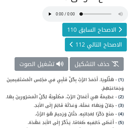
الاصحاح السابق 110
الاصحاح التالي 112
حذف التشكيل
تشغيل الصوت
(1)
-
هَلِّلُويَا. أَحْمَدُ الرَّبَّ بِكُلِّ قَلْبِي فِي مَجْلِسِ الْمُسْتَقِيمِينَ
وَجَمَاعَتِهِمْ.
(2)
-
عَظِيمَةٌ هِيَ أَعْمَالُ الرَّبِّ. مَطْلُوبَةٌ لِكُلِّ الْمَسْرُورِينَ بِهَا.
(3)
-
جَلاَلٌ وَبَهَاءٌ عَمَلُهُ، وَعَدْلُهُ قَائِمٌ إِلَى الأَبَدِ.
(4)
-
صَنَعَ ذِكْرًا لِعَجَائِبِهِ. حَنَّانٌ وَرَحِيمٌ هُوَ الرَّبُّ.
(5)
-
أَعْطَى خَائِفِيهِ طَعَامًا. يَذْكُرُ إِلَى الأَبَدِ عَهْدَهُ.