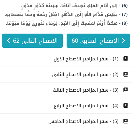
(6)
-
إِلَى أَيَّامِ الْمَلِكِ تُضِيفُ أَيَّامًا. سِنِينُهُ كَدَوْرٍ فَدَوْرٍ.
(7)
-
يَجْلِسُ قُدَّامَ اللهِ إِلَى الدَّهْرِ. اجْعَلْ رَحْمَةً وَحَقًّا يَحْفَظَانِهِ.
(8)
-
هكَذَا أُرَنِّمُ لاسْمِكَ إِلَى الأَبَدِ، لِوَفَاءِ نُذُورِي يَوْمًا فَيَوْمًا.
الاصحاح السابق 60
الاصحاح التالي 62
(1) - سفر المزامير الاصحاح الاول
(2) - سفر المزامير الاصحاح الثانى
(3) - سفر المزامير الاصحاح الثالث
(4) - سفر المزامير الاصحاح الرابع
(5) - سفر المزامير الاصحاح الخامس