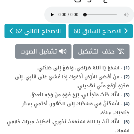
الاصحاح السابق 60
الاصحاح التالي 62
حذف التشكيل
تشغيل الصوت
(1)
-
اِسْمَعْ يَا اَللهُ صُرَاخِي، وَاصْغَ إِلَى صَلاَتِي.
(2)
-
مِنْ أَقْصَى الأَرْضِ أَدْعُوكَ إِذَا غُشِيَ عَلَى قَلْبِي. إِلَى
صَخْرَةٍ أَرْفَعَ مِنِّي تَهْدِينِي.
(3)
-
لأَنَّكَ كُنْتَ مَلْجَأً لِي، بُرْجَ قُوَّةٍ مِنْ وَجْهِ الْعَدُوِّ.
(4)
-
لأَسْكُنَنَّ فِي مَسْكَنِكَ إِلَى الدُّهُورِ. أَحْتَمِي بِسِتْرِ
جَنَاحَيْكَ. سِلاَهْ.
(5)
-
لأَنَّكَ أَنْتَ يَا اَللهُ اسْتَمَعْتَ نُذُورِي. أَعْطَيْتَ مِيرَاثَ خَائِفِي
اسْمِكَ.