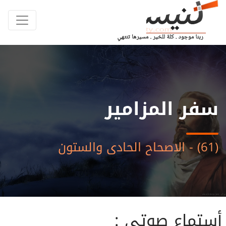
سفر المزامير
(61) - الاصحاح الحادى والستون
أستماع صوتى :