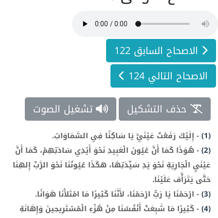
الاصحاح السابق 122
الاصحاح التالي 124
حذف التشكيل
تشغيل الصوت
(1)
-
إِلَيْكَ رَفَعْتُ عَيْنَيَّ يَا سَاكِنًا فِي السَّمَاوَاتِ.
(2)
-
هُوَذَا كَمَا أَنَّ عُيُونَ الْعَبِيدِ نَحْوَ أَيْدِي سَادَتِهِمْ، كَمَا أَنَّ
عَيْنَيِ الْجَارِيَةِ نَحْوَ يَدِ سَيِّدَتِهَا، هكَذَا عُيُونُنَا نَحْوَ الرَّبِّ إِلهِنَا
حَتَّى يَتَرَأَّف عَلَيْنَا.
(3)
-
ارْحَمْنَا يَا رَبُّ ارْحَمْنَا، لأَنَّنَا كَثِيرًا مَا امْتَلأْنَا هَوَانًا.
(4)
-
كَثِيرًا مَا شَبِعَتْ أَنْفُسُنَا مِنْ هُزْءِ الْمُسْتَرِيحِينَ وَإِهَانَةِ