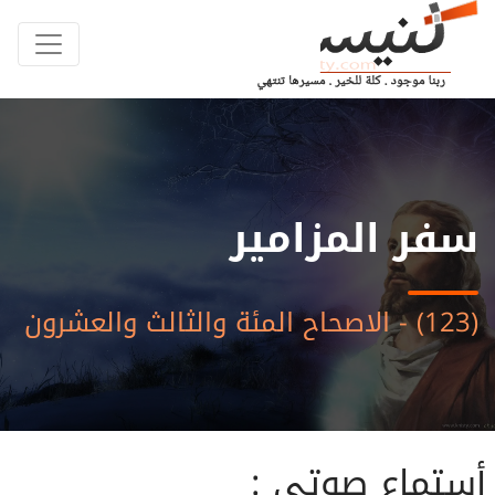
سفر المزامير
(123) - الاصحاح المئة والثالث والعشرون
أستماع صوتى :