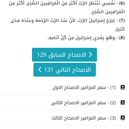
(6)
-
نَفْسِي تَنْتَظِرُ الرَّبَّ أَكْثَرَ مِنَ الْمُرَاقِبِينَ الصُّبْحَ. أَكْثَرَ مِنَ
الْمُرَاقِبِينَ الصُّبْحَ.
(7)
-
لِيَرْجُ إِسْرَائِيلُ الرَّبَّ، لأَنَّ عِنْدَ الرَّبِّ الرَّحْمَةَ وَعِنْدَهُ فِدًى
كَثِيرٌ،
(8)
-
وَهُوَ يَفْدِي إِسْرَائِيلَ مِنْ كُلِّ آثَامِهِ.
الاصحاح السابق 129
الاصحاح التالي 131
(1) - سفر المزامير الاصحاح الاول
(2) - سفر المزامير الاصحاح الثانى
(3) - سفر المزامير الاصحاح الثالث