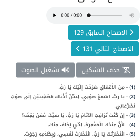
الاصحاح السابق 129
الاصحاح التالي 131
حذف التشكيل
تشغيل الصوت
(1)
-
مِنَ الأَعْمَاقِ صَرَخْتُ إِلَيْكَ يَا رَبُّ.
(2)
-
يَا رَبُّ، اسْمَعْ صَوْتِي. لِتَكُنْ أُذُنَاكَ مُصْغِيَتَيْنِ إِلَى صَوْتِ
تَضَرُّعَاتِي.
(3)
-
إِنْ كُنْتَ تُرَاقِبُ الآثَامَ يَا رَبُّ، يَا سَيِّدُ، فَمَنْ يَقِفُ؟
(4)
-
لأَنَّ عِنْدَكَ الْمَغْفِرَةَ. لِكَيْ يُخَافَ مِنْكَ.
(5)
-
انْتَظَرْتُكَ يَا رَبُّ. انْتَظَرَتْ نَفْسِي، وَبِكَلاَمِهِ رَجَوْتُ.