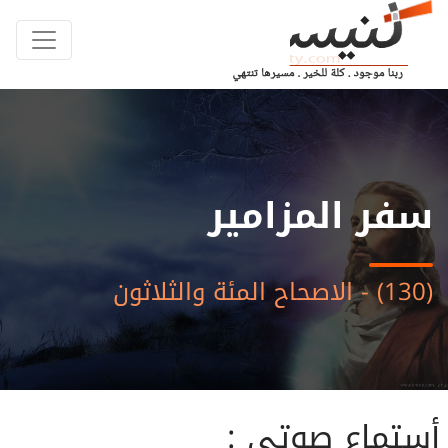
سفر المزامير
(130) - الاصحاح المئة والثلاثون
أستماع صوتى :