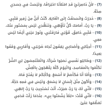
(7)
-
لأَنَّ خَاصِرَتَيَّ قَدِ امْتَلأَتَا احْتِرَاقًا، وَلَيْسَتْ فِي جَسَدِي
صِحَّةٌ.
(8)
-
خَدِرْتُ وَانْسَحَقْتُ إِلَى الْغَايَةِ. كُنْتُ أَئِنُّ مِنْ زَفِيرِ قَلْبِي.
(9)
-
يَا رَبُّ، أَمَامَكَ كُلُّ تَأَوُّهِي، وَتَنَهُّدِي لَيْسَ بِمَسْتُورٍ عَنْكَ.
(10)
-
قَلْبِي خَافِقٌ. قُوَّتِي فَارَقَتْنِي، وَنُورُ عَيْنِي أَيْضًا لَيْسَ
مَعِي.
(11)
-
أَحِبَّائِي وَأَصْحَابِي يَقِفُونَ تُجَاهَ ضَرْبَتِي، وَأَقَارِبِي وَقَفُوا
بَعِيدًا.
(12)
-
وَطَالِبُو نَفْسِي نَصَبُوا شَرَكًا، وَالْمُلْتَمِسُونَ لِيَ الشَّرَّ
تَكَلَّمُوا بِالْمَفَاسِدِ، وَالْيَوْمَ كُلَّهُ يَلْهَجُونَ بِالْغِشِّ.
(13)
-
وَأَمَّا أَنَا فَكَأَصَمَّ لاَ أَسْمَعُ. وَكَأَبْكَمَ لاَ يَفْتَحُ فَاهُ.
(14)
-
وَأَكُونُ مِثْلَ إِنْسَانٍ لاَ يَسْمَعُ، وَلَيْسَ فِي فَمِهِ حُجَّةٌ.
(15)
-
لأَنِّي لَكَ يَا رَبُّ صَبَرْتُ، أَنْتَ تَسْتَجِيبُ يَا رَبُّ إِلهِي.
(16)
-
لأَنِّي قُلْتُ: «لِئَلاَّ يَشْمَتُوا بِي». عِنْدَمَا زَلَّتْ قَدَمِي
تَعَظَّمُوا عَلَيَّ.