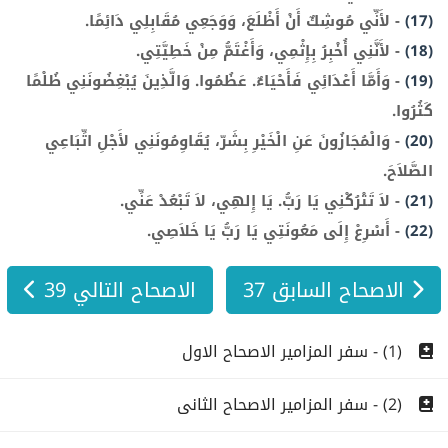
(17)
-
لأَنِّي مُوشِكٌ أَنْ أَظْلَعَ، وَوَجَعِي مُقَابِلِي دَائِمًا.
(18)
-
لأَنَّنِي أُخْبِرُ بِإِثْمِي، وَأَغْتَمُّ مِنْ خَطِيَّتِي.
(19)
-
وَأَمَّا أَعْدَائِي فَأَحْيَاءٌ. عَظُمُوا. وَالَّذِينَ يُبْغِضُونَنِي ظُلْمًا
كَثُرُوا.
(20)
-
وَالْمُجَازُونَ عَنِ الْخَيْرِ بِشَرّ، يُقَاوِمُونَنِي لأَجْلِ اتِّبَاعِي
الصَّلاَحَ.
(21)
-
لاَ تَتْرُكْنِي يَا رَبُّ. يَا إِلهِي، لاَ تَبْعُدْ عَنِّي.
(22)
-
أَسْرِعْ إِلَى مَعُونَتِي يَا رَبُّ يَا خَلاَصِي.
الاصحاح السابق 37
الاصحاح التالي 39
(1) - سفر المزامير الاصحاح الاول
(2) - سفر المزامير الاصحاح الثانى