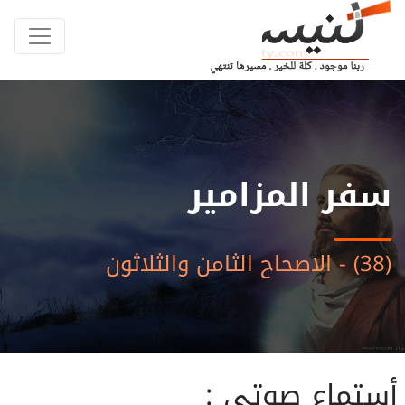
سفر المزامير
(38) - الاصحاح الثامن والثلاثون
أستماع صوتى :