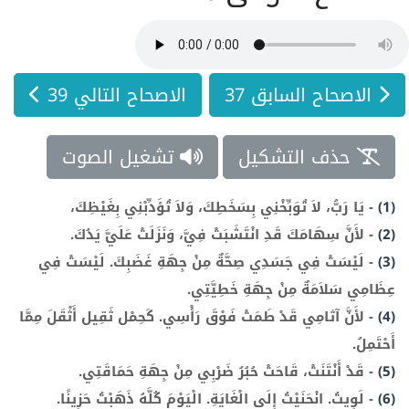
الاصحاح السابق 37
الاصحاح التالي 39
حذف التشكيل
تشغيل الصوت
(1)
-
يَا رَبُّ، لاَ تُوَبِّخْنِي بِسَخَطِكَ، وَلاَ تُؤَدِّبْنِي بِغَيْظِكَ،
(2)
-
لأَنَّ سِهَامَكَ قَدِ انْتَشَبَتْ فِيَّ، وَنَزَلَتْ عَلَيَّ يَدُكَ.
(3)
-
لَيْسَتْ فِي جَسَدِي صِحَّةٌ مِنْ جِهَةِ غَضَبِكَ. لَيْسَتْ فِي
عِظَامِي سَلاَمَةٌ مِنْ جِهَةِ خَطِيَّتِي.
(4)
-
لأَنَّ آثامِي قَدْ طَمَتْ فَوْقَ رَأْسِي. كَحِمْل ثَقِيل أَثْقَلَ مِمَّا
أَحْتَمِلُ.
(5)
-
قَدْ أَنْتَنَتْ، قَاحَتْ حُبُرُ ضَرْبِي مِنْ جِهَةِ حَمَاقَتِي.
(6)
-
لَوِيتُ. انْحَنَيْتُ إِلَى الْغَايَةِ. الْيَوْمَ كُلَّهُ ذَهَبْتُ حَزِينًا.