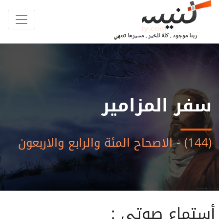
سفر المزامير
(144) - الاصحاح المئة والرابع والاربعون
أستماع صوتى :