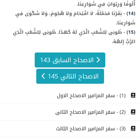
أُلُوفًا وَرِبْوَاتٍ فِي شَوَارِعِنَا.
(14)
-
بَقَرُنَا مُحَمَّلَةً. لاَ اقْتِحَامَ وَلاَ هُجُومَ، وَلاَ شَكْوَى فِي
شَوَارِعِنَا.
(15)
-
طُوبَى لِلشَّعْبِ الَّذِي لَهُ كَهذَا. طُوبَى لِلشَّعْبِ الَّذِي
الرَّبُّ إِلهُهُ.
الاصحاح السابق 143
الاصحاح التالي 145
(1) - سفر المزامير الاصحاح الاول
(2) - سفر المزامير الاصحاح الثانى
(3) - سفر المزامير الاصحاح الثالث