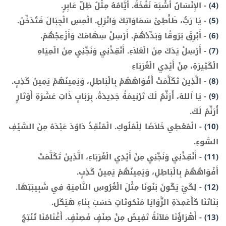
(4)
-
الإِنْسَانُ أَشْبَهَ نَفْخَةً. أَيَّامُهُ مِثْلُ ظِلّ عَابِرٍ.
(5)
-
يَا رَبُّ، طَأْطِئْ سَمَاوَاتِكَ وَانْزِلِ. الْمِسِ الْجِبَالَ فَتُدَخِّنَ.
(6)
-
أَبْرِقْ بُرُوقًا وَبَدِّدْهُمْ. أَرْسِلْ سِهَامَكَ وَأَزْعِجْهُمْ.
(7)
-
أَرْسِلْ يَدَكَ مِنَ الْعَلاَءِ. أَنْقِذْنِي وَنَجِّنِي مِنَ الْمِيَاهِ
الْكَثِيرَةِ، مِنْ أَيْدِي الْغُرَبَاءِ
(8)
-
الَّذِينَ تَكَلَّمَتْ أَفْوَاهُهُمْ بِالْبَاطِلِ، وَيَمِينُهُمْ يَمِينُ كَذِبٍ.
(9)
-
يَا اَللهُ، أُرَنِّمُ لَكَ تَرْنِيمَةً جَدِيدَةً. بِرَبَابٍ ذَاتِ عَشَرَةِ أَوْتَارٍ
أُرَنِّمُ لَكَ.
(10)
-
الْمُعْطِي خَلاَصًا لِلْمُلُوكِ. الْمُنْقِذُ دَاوُدَ عَبْدَهُ مِنَ السَّيْفِ
السُّوءِ.
(11)
-
أَنْقِذْنِي وَنَجِّنِي مِنْ أَيْدِي الْغُرَبَاءِ، الَّذِينَ تَكَلَّمَتْ
أَفْوَاهُهُمْ بِالْبَاطِلِ، وَيَمِينُهُمْ يَمِينُ كَذِبٍ.
(12)
-
لِكَيْ يَكُونَ بَنُونَا مِثْلَ الْغُرُوسِ النَّامِيَةِ فِي شَبِيبَتِهَا.
بَنَاتُنَا كَأَعْمِدَةِ الزَّوَايَا مَنْحُوتَاتٍ حَسَبَ بِنَاءِ هَيْكَل.
(13)
-
أَهْرَاؤُنَا مَلآنَةً تَفِيضُ مِنْ صِنْفٍ فَصِنْفٍ. أَغْنَامُنَا تُنْتِجُ