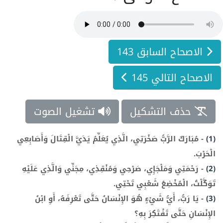
الاصحاح السابق 143
الاصحاح التالي 145
حذف التشكيل
تشغيل الصوت
(1)
-
مُبَارَكٌ الرَّبُّ صَخْرَتِي، الَّذِي يُعَلِّمُ يَدَيَّ الْقِتَالَ وَأَصَابِعِي
الْحَرْبَ.
(2)
-
رَحْمَتِي وَمَلْجَإِي، صَرْحِي وَمُنْقِذِي، مِجَنِّي وَالَّذِي عَلَيْهِ
تَوَكَّلْتُ، الْمُخْضِعُ شَعْبِي تَحْتِي.
(3)
-
يَا رَبُّ، أَيُّ شَيْءٍ هُوَ الإِنْسَانُ حَتَّى تَعْرِفَهُ، أَوِ ابْنُ
الإِنْسَانِ حَتَّى تَفْتَكِرَ بِهِ؟