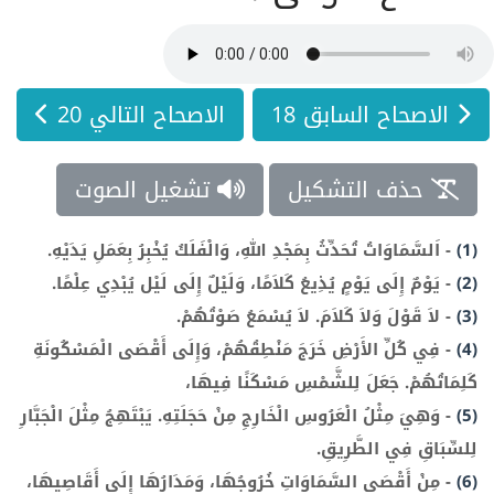
الاصحاح السابق 18
الاصحاح التالي 20
حذف التشكيل
تشغيل الصوت
(1)
-
اَلسَّمَاوَاتُ تُحَدِّثُ بِمَجْدِ اللهِ، وَالْفَلَكُ يُخْبِرُ بِعَمَلِ يَدَيْهِ.
(2)
-
يَوْمٌ إِلَى يَوْمٍ يُذِيعُ كَلاَمًا، وَلَيْلٌ إِلَى لَيْل يُبْدِي عِلْمًا.
(3)
-
لاَ قَوْلَ وَلاَ كَلاَمَ. لاَ يُسْمَعُ صَوْتُهُمْ.
(4)
-
فِي كُلِّ الأَرْضِ خَرَجَ مَنْطِقُهُمْ، وَإِلَى أَقْصَى الْمَسْكُونَةِ
كَلِمَاتُهُمْ. جَعَلَ لِلشَّمْسِ مَسْكَنًا فِيهَا،
(5)
-
وَهِيَ مِثْلُ الْعَرُوسِ الْخَارِجِ مِنْ حَجَلَتِهِ. يَبْتَهِجُ مِثْلَ الْجَبَّارِ
لِلسِّبَاقِ فِي الطَّرِيقِ.
(6)
-
مِنْ أَقْصَى السَّمَاوَاتِ خُرُوجُهَا، وَمَدَارُهَا إِلَى أَقَاصِيهَا،