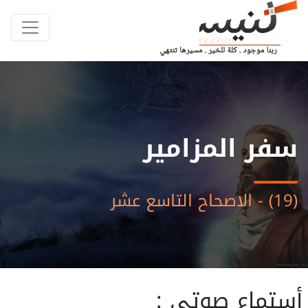
سفر المزامير
(19) - الاصحاح التاسع عشر
أستماع صوتى :