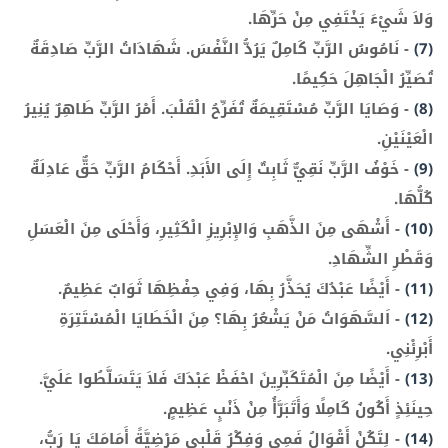
وَلاَ شَيْءَ يَخْتَفِي مِنْ حَرِّهَا.
(7)
-
نَامُوسُ الرَّبِّ كَامِلٌ يَرُدُّ النَّفْسَ. شَهَادَاتُ الرَّبِّ صَادِقَةٌ
تُصَيِّرُ الْجَاهِلَ حَكِيمًا.
(8)
-
وَصَايَا الرَّبِّ مُسْتَقِيمَةٌ تُفَرِّحُ الْقَلْبَ. أَمْرُ الرَّبِّ طَاهِرٌ يُنِيرُ
الْعَيْنَيْنِ.
(9)
-
خَوْفُ الرَّبِّ نَقِيٌّ ثَابِتٌ إِلَى الأَبَدِ. أَحْكَامُ الرَّبِّ حَقٌّ عَادِلَةٌ
كُلُّهَا.
(10)
-
أَشْهَى مِنَ الذَّهَبِ وَالإِبْرِيزِ الْكَثِيرِ، وَأَحْلَى مِنَ الْعَسَلِ
وَقَطْرِ الشِّهَادِ.
(11)
-
أَيْضًا عَبْدُكَ يُحَذَّرُ بِهَا، وَفِي حِفْظِهَا ثَوَابٌ عَظِيمٌ.
(12)
-
اَلسَّهَوَاتُ مَنْ يَشْعُرُ بِهَا؟ مِنَ الْخَطَايَا الْمُسْتَتِرَةِ
أَبْرِئْنِي.
(13)
-
أَيْضًا مِنَ الْمُتَكَبِّرِينَ احْفَظْ عَبْدَكَ فَلاَ يَتَسَلَّطُوا عَلَيَّ.
حِينَئِذٍ أَكُونُ كَامِلًا وَأَتَبَرَّأُ مِنْ ذَنْبٍ عَظِيمٍ.
(14)
-
لِتَكُنْ أَقْوَالُ فَمِي وَفِكْرُ قَلْبِي مَرْضِيَّةً أَمَامَكَ يَا رَبُّ،