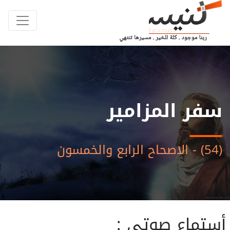
سفر المزامير
(54) - الاصحاح الرابع والخمسون
أستماع صوتى :