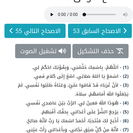
الاصحاح السابق 53
الاصحاح التالي 55
حذف التشكيل
تشغيل الصوت
(1)
-
اَللَّهُمَّ، بِاسْمِكَ خَلِّصْنِي، وَبِقُوَّتِكَ احْكُمْ لِي.
(2)
-
اسْمَعْ يَا اَللهُ صَلاَتِي. اصْغَ إِلَى كَلاَمِ فَمِي.
(3)
-
لأَنَّ غُرَبَاءَ قَدْ قَامُوا عَلَيَّ، وَعُتَاةً طَلَبُوا نَفْسِي. لَمْ
يَجْعَلُوا اللهَ أَمَامَهُمْ. سِلاَهْ.
(4)
-
هُوَذَا اللهُ مُعِينٌ لِي. الرَّبُّ بَيْنَ عَاضِدِي نَفْسِي.
(5)
-
يَرْجعُ الشَّرُّ عَلَى أَعْدَائِي. بِحَقِّكَ أَفْنِهِمْ.
(6)
-
أَذْبَحُ لَكَ مُنْتَدِبًا. أَحْمَدُ اسْمَكَ يَا رَبُّ لأَنَّهُ صَالِحٌ.
(7)
-
لأَنَّهُ مِنْ كُلِّ ضِيْق نَجَّانِي، وَبِأَعْدَائِي رَأَتْ عَيْنِي.