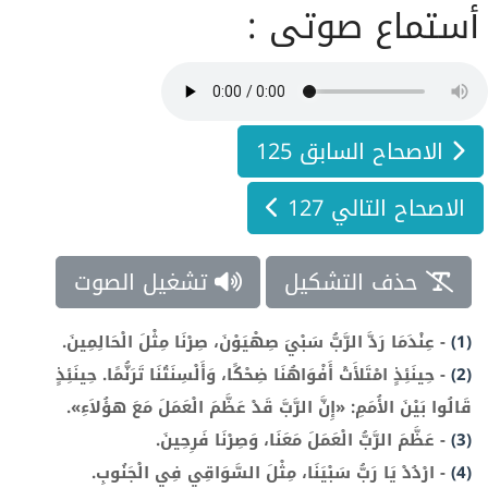
أستماع صوتى :
الاصحاح السابق 125
الاصحاح التالي 127
حذف التشكيل
تشغيل الصوت
(1)
-
عِنْدَمَا رَدَّ الرَّبُّ سَبْيَ صِهْيَوْنَ، صِرْنَا مِثْلَ الْحَالِمِينَ.
(2)
-
حِينَئِذٍ امْتَلأَتْ أَفْوَاهُنَا ضِحْكًا، وَأَلْسِنَتُنَا تَرَنُّمًا. حِينَئِذٍ
قَالُوا بَيْنَ الأُمَمِ: «إِنَّ الرَّبَّ قَدْ عَظَّمَ الْعَمَلَ مَعَ هؤُلاَءِ».
(3)
-
عَظَّمَ الرَّبُّ الْعَمَلَ مَعَنَا، وَصِرْنَا فَرِحِينَ.
(4)
-
ارْدُدْ يَا رَبُّ سَبْيَنَا، مِثْلَ السَّوَاقِي فِي الْجَنُوبِ.